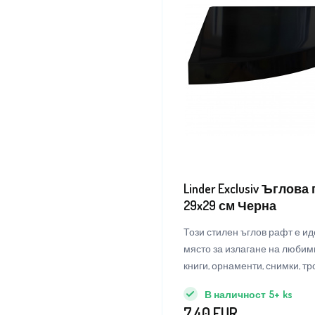
Linder Exclusiv Ъглов
29x29 см Черна
Този стилен ъглов рафт е и
място за излагане на любим
книги, орнаменти, снимки, тр
В наличност
5+
ks
7.40
EUR