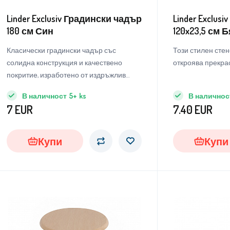
Linder Exclusiv Градински чадър
Linder Exclus
180 см Син
120x23,5 см Бя
КАЧЕСТВО
Класически градински чадър със
Този стилен сте
солидна конструкция и качествено
откроява прекрас
покритие, изработено от издръжлив
полиестерен материал.
В наличност
5+
ks
В наличнос
7
EUR
7.40
EUR
Купи
Купи