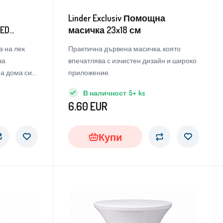
Linder Exclusiv Помощна
LED
масичка 23x18 см
2.
 на лек
Практична дървена масичка, която
за
впечатлява с изчистен дизайн и широко
а дома си.
приложение.
в градината
В наличност
5+
ks
6.60
EUR
Купи