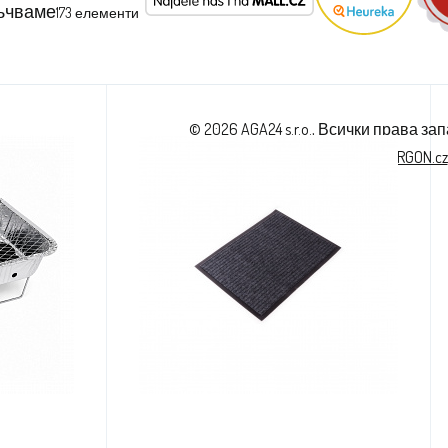
ъчваме
173
елементи
© 2026 AGA24 s.r.o., Всички права за
Ecommerce solutions
BINARGON.cz