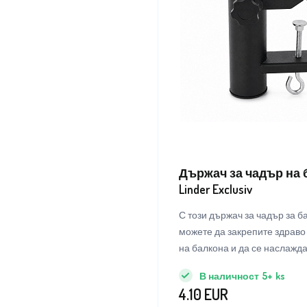
Държач за чадър на 
Linder Exclusiv
С този държач за чадър за б
можете да закрепите здраво
на балкона и да се наслажд
топлите летни дни без прите
В наличност
5+
ks
4.10
EUR