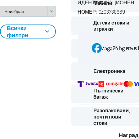
ИДЕНТИФИКАЦИОНЕН
Мебели
НОМЕР: CZ03730689
Детски стоки и
Всички
играчки
филтри
Спорт и на
/aga24.bg
във 
открито
Електроника
Пътнически
багаж
Разопаковани,
почти нови
стоки
Наград