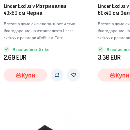
Linder Exclusiv Изтривалка
Linder Exclus
40x60 см Черна
60x40 см Зе
Влезте в дома си с елегантност и стил
Влезте в дома си
благодарение на изтривалката Linder
благодарение на 
Exclusiv с размери 40x60 см. Тази
Exclusiv с размер
изтривалка не е просто практичен
изтривалка не е 
В наличност
5+
ks
В наличнос
аксесоар, но и стилен елемент, който ще
аксесоар, но и с
2.60
EUR
3.30
EUR
придаде на вашия вход нотка на
придаде на ваши
модерен дизайн и същевременно ще
модерен дизайн
гарантира, че домът ви остава чист и
гарантира, че до
Купи
Купи
уютен.
уютен.