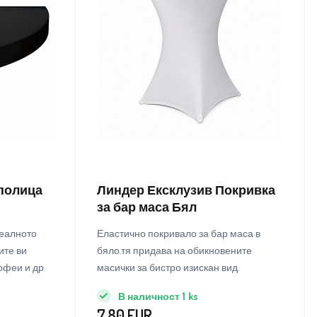
а полица
Линдер Ексклузив Покривка
за бар маса Бял
деалното
Еластично покривало за бар маса в
ите ви
бяло.тя придава на обикновените
офеи и др.
масички за бистро изискан вид.
В наличност
1
ks
7.80
EUR