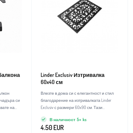
балкона
Linder Exclusiv Изтривалка
60x40 см
алкон
Влезте в дома си с елегантност и стил
 чадъра си
благодарение на изтривалката Linder
авате на
Exclusiv с размери 60x90 см. Тази
снения.
изтривалка не е просто практичен
В наличност
5+
ks
аксесоар, но и стилен елемент, който ще
4.50
EUR
придаде на вашия вход нотка на