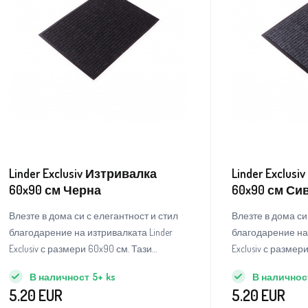
Linder Exclusiv Изтривалка
Linder Exclus
60x90 см Черна
60x90 см Си
Влезте в дома си с елегантност и стил
Влезте в дома си
благодарение на изтривалката Linder
благодарение на 
Exclusiv с размери 60x90 см. Тази
Exclusiv с размер
изтривалка не е просто практичен
изтривалка не е 
В наличност
5+
ks
В наличнос
аксесоар, но и стилен елемент, който ще
аксесоар, но и с
5.20
EUR
5.20
EUR
придаде на вашия вход нотка на
придаде на ваши