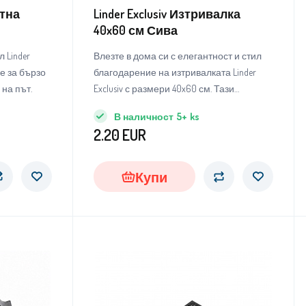
атна
Linder Exclusiv Изтривалка
40x60 см Сива
 Linder
Влезте в дома си с елегантност и стил
ие за бързо
благодарение на изтривалката Linder
 на път.
Exclusiv с размери 40x60 см. Тази
изтривалка не е просто практичен
В наличност
5+
ks
аксесоар, но и стилен елемент, който ще
2.20
EUR
придаде на вашия вход нотка на
модерен дизайн и същевременно ще
гарантира, че домът ви остава чист и
Купи
уютен.