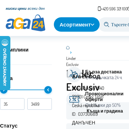
ниски цени
всеки ден
+420 596 321 100
Асортимент
Трамплини
Linder
Exclusiv
Linder
Бърза доставка
Ага 24 ООД.
От поръчката 24 ч.
Цена
Exclusiv
Nová Tovární 1940
Промоционални
73701 Český Těšín
оферти
Отстъпки до 50%
Česká republika
Къща и градина
ID: 03730689
ДАНЪЧЕН
Статус