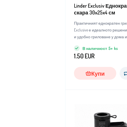
Linder Exclusiv Еднокр
скара 30x25x4 см
Практичният еднократен грил
Exclusive е идеалното решен
и удобно гриловане у дома и
В наличност
5+
ks
1.50
EUR
Купи