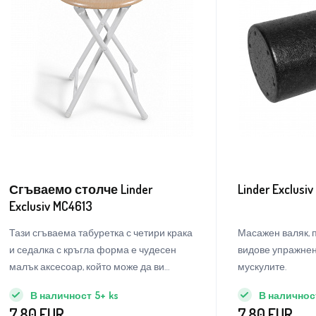
Сгъваемо столче Linder
Linder Exclusiv
Exclusiv MC4613
Тази сгъваема табуретка с четири крака
Масажен валяк, 
и седалка с кръгла форма е чудесен
видове упражнен
малък аксесоар, който може да ви
мускулите.
помогне, когато се нуждаете от място за
В наличност
5+
ks
В наличнос
гости или от място, където да приберете
7.80
EUR
7.80
EUR