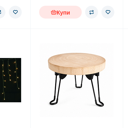
модерен дизайн и същевременно ще
гарантира, че домът ви остава чист и
Купи
уютен.