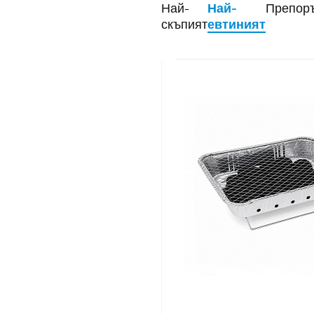
Най-
Най-
Препор
скъпият
евтиният