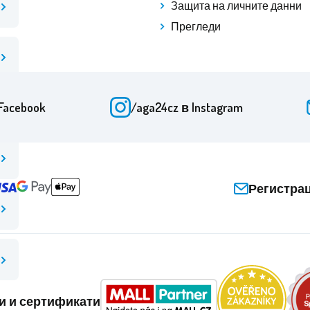
Защита на личните данни
Прегледи
Facebook
/aga24cz
в Instagram
Регистра
и и сертификати