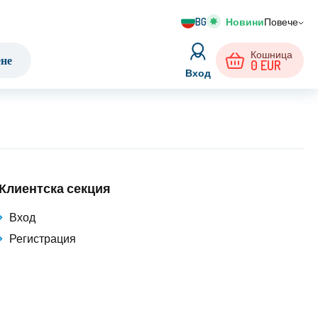
BG
Повече
Кошница
ене
0
EUR
Вход
Клиентска секция
Вход
Регистрация