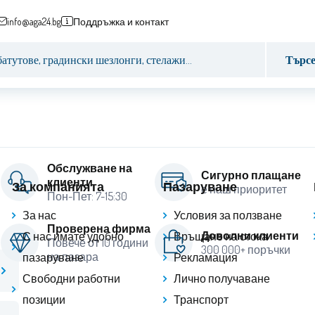
info@aga24.bg
Поддръжка и контакт
Търс
Обслужване на
Сигурно плащане
клиенти
За компанията
Пазаруване
е наш приоритет
Пон-Пет: 7-15:30
За нас
Условия за ползване
Проверена фирма
Доволни клиенти
С нас имате удобно
Връщане на стока
Повече от 10 години
300 000+ поръчки
на пазара
пазаруване
Рекламация
Свободни работни
Лично получаване
позиции
Транспорт