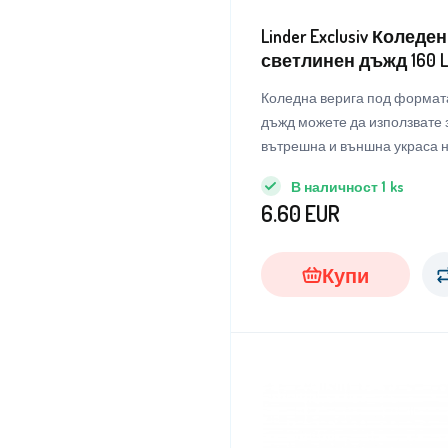
Linder Exclusiv Коледен
светлинен дъжд 160 
Топло бяло 6DAZ018 - 
Коледна верига под формата
КАЧЕСТВО
дъжд можете да използвате 
вътрешна и външна украса н
Поставете го на прозореца, 
В наличност
1
ks
или на балкона.
6.60
EUR
Купи