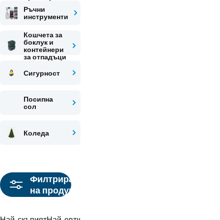
Ръчни
инструменти
Кошчета за
боклук и
контейнери
за отпадъци
Сигурност
Посипна
сол
Коледа
Филтриране
на продукти
Най-скъпият
Най-евтиният
Препоръчваме