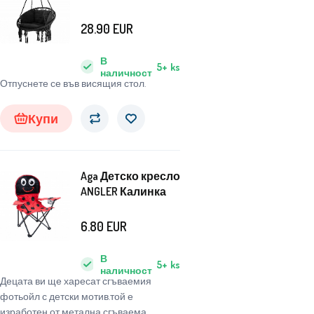
28.90
EUR
В
5+
ks
наличност
Отпуснете се във висящия стол.
Купи
Aga Детско кресло
ANGLER Калинка
6.80
EUR
В
5+
ks
наличност
Децата ви ще харесат сгъваемия
фотьойл с детски мотив.той е
изработен от метална сгъваема