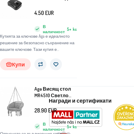
ключалка
11,5x9,5x3,6 см
4.50
EUR
Черна
В
5+
ks
наличност
Кутията за ключове Aga е идеалното
решение за безопасно съхранение на
вашите ключове. Тази кутия е
изработена от високоустойчив ABS
материал, който гарантира дълъг
Купи
живот и устойчивост на повреди.
Aga Висящ стол
MR4510 Светло
Награди и сертификати
сив
28.90
EUR
В
5+
ks
наличност
Отпуснете се във висящия стол.