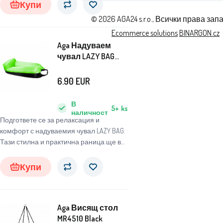
Купи
© 2026 AGA24 s.r.o., Всички права зап
Ecommerce solutions
BINARGON.cz
Aga Надуваем
чувал LAZY BAG
230x70 см Черен/
Зелен
6.90
EUR
В
5+
ks
наличност
Подгответе се за релаксация и
комфорт с надуваемия чувал LAZY BAG.
Тази стилна и практична раница ще ви
позволи да се наслаждавате на
удобството навсякъде и по всяко
Купи
време.
Aga Висящ стол
MR4510 Black