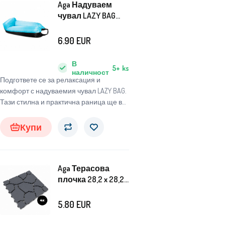
Aga Надуваем
чувал LAZY BAG
230x70 см Черен/
Син
6.90
EUR
В
5+
ks
наличност
Подгответе се за релаксация и
комфорт с надуваемия чувал LAZY BAG.
Тази стилна и практична раница ще ви
позволи да се наслаждавате на
удобството навсякъде и по всяко
Купи
време.
Aga Терасова
плочка 28,2 x 28,2
см 4 бр.
5.80
EUR