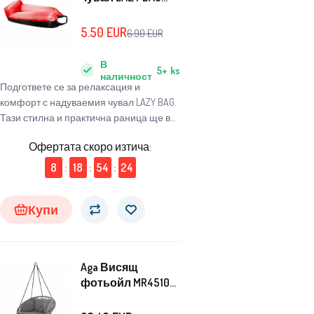
230x70 см Черен/
Червен
5.50
EUR
6.90
EUR
В
5+
ks
наличност
Подгответе се за релаксация и
комфорт с надуваемия чувал LAZY BAG.
Тази стилна и практична раница ще ви
позволи да се наслаждавате на
Офертата скоро изтича:
удобството навсякъде и по всяко
време.
8
:
18
:
54
:
23
Купи
Aga Висящ
фотьойл MR4510
Тъмно сив