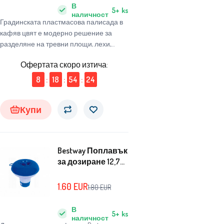
В
5+
ks
наличност
Градинската пластмасова палисада в
кафяв цвят е модерно решение за
разделяне на тревни площи, лехи,
пътеки или декоративни зони.
Офертата скоро изтича:
8
:
18
:
54
:
23
Купи
Bestway Поплавък
за дозиране 12,7
cm 58210
1.60
EUR
1.80
EUR
В
5+
ks
наличност