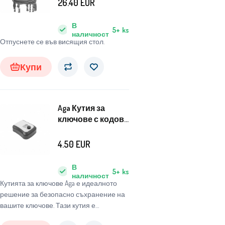
26.40
EUR
В
5+
ks
наличност
Отпуснете се във висящия стол.
Купи
Aga Кутия за
ключове с кодова
ключалка
11,5x9,5x3,6 см
4.50
EUR
В
5+
ks
наличност
Кутията за ключове Aga е идеалното
решение за безопасно съхранение на
вашите ключове. Тази кутия е
изработена от високоустойчив ABS