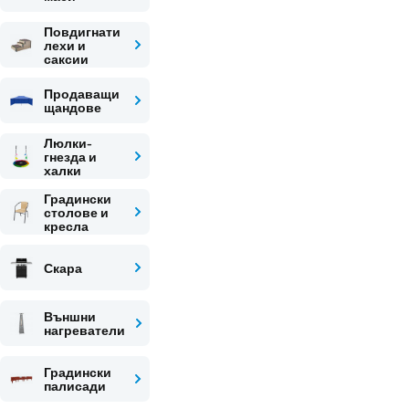
Повдигнати
лехи и
саксии
Продаващи
щандове
Люлки-
гнезда и
халки
Градински
столове и
кресла
Скара
Външни
нагреватели
Градински
палисади