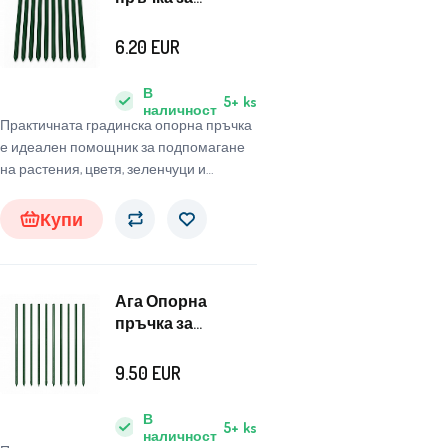
растения 150 см 10
бр.
6.20
EUR
В
5+
ks
наличност
Практичната градинска опорна пръчка
е идеален помощник за подпомагане
на растения, цветя, зеленчуци и
катерещи се дървесни видове.
Купи
Ага Опорна
пръчка за
растения 180 см 10
бр.
9.50
EUR
В
5+
ks
наличност