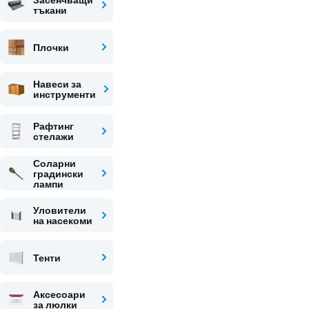
тъкани
Плочки
Навеси за
инструменти
Рафтинг
стелажи
Соларни
градински
лампи
Уловители
на насекоми
Тенти
Аксесоари
за люлки