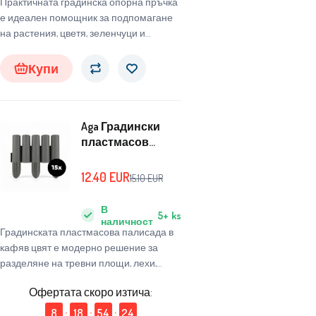
Практичната градинска опорна пръчка
е идеален помощник за подпомагане
на растения, цветя, зеленчуци и
катерещи се дървесни видове.
Купи
Aga Градински
пластмасов
бордюр
29,5x25,5x5,4 см 15
12.40
EUR
15.10
EUR
бр.
В
5+
ks
наличност
Градинската пластмасова палисада в
кафяв цвят е модерно решение за
разделяне на тревни площи, лехи,
пътеки или декоративни зони.
Офертата скоро изтича:
8
:
18
:
54
:
23