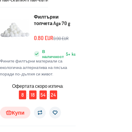
Филтърни
топчета Aga 70 g
0.80
EUR
0.90
EUR
В
5+
ks
наличност
Фините филтърни материали са
екологична алтернатива на пясъка
поради по-дългия си живот.
Офертата скоро изтича:
8
:
18
:
54
:
23
Купи