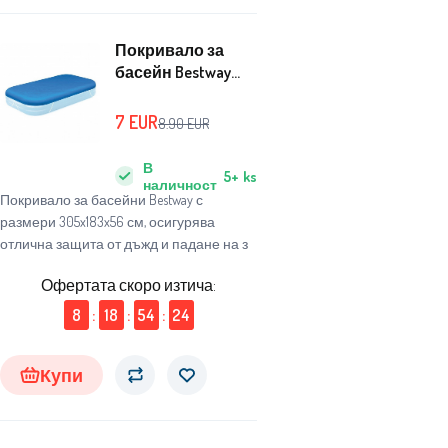
Покривало за
басейн Bestway
305x183x56 cm
58108
7
EUR
8.90
EUR
В
5+
ks
наличност
Покривало за басейни Bestway с
размери 305x183x56 см, осигурява
отлична защита от дъжд и падане на з
Офертата скоро изтича:
8
:
18
:
54
:
23
Купи