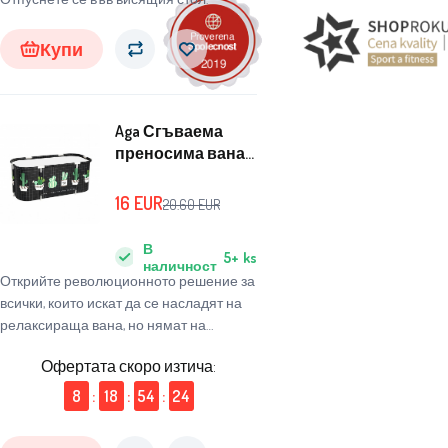
Купи
Aga Сгъваема
преносима вана
115x60x50 см
Черна
16
EUR
20.60
EUR
В
5+
ks
наличност
Открийте революционното решение за
всички, които искат да се насладят на
релаксираща вана, но нямат на
разположение класическа вана.
Офертата скоро изтича:
Преносимата вана Aga е идеалното
решение за тези, които имат само душ
8
:
18
:
54
:
23
кабина или чиято вана в момента не
функционира.