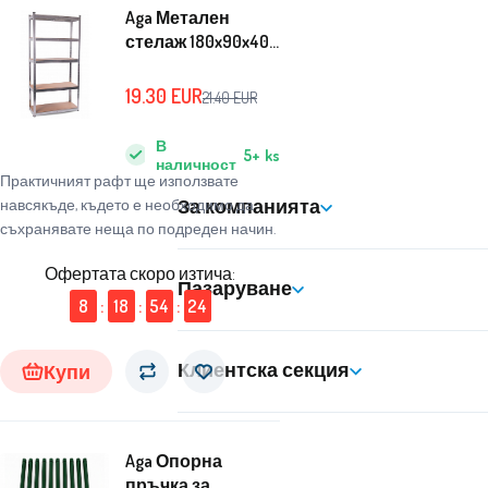
Aga Метален
стелаж 180x90x40
см 5 рафта
19.30
EUR
21.40
EUR
В
5+
ks
наличност
Практичният рафт ще използвате
За компанията
навсякъде, където е необходимо да
съхранявате неща по подреден начин.
Офертата скоро изтича:
Пазаруване
8
:
18
:
54
:
23
Клиентска секция
Купи
Aga Опорна
пръчка за