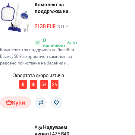
Комплект за
поддръжка на
басейна Bestway
58195
21.30
EUR
26
EUR
В
5+
ks
наличност
Комплектът за поддръжка на басейни
Bestway 58195 е практичен комплект за
редовно почистване на басейни и
отстраняване на замърсявания.
Офертата скоро изтича:
8
:
18
:
54
:
23
Купи
Aga Надуваем
чувал LAZY BAG