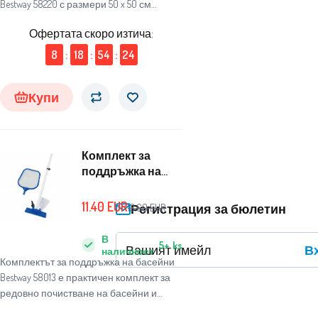
Bestway 58220 с размери 50 x 50 см
защитава дъното на басейна от
Офертата скоро изтича:
възможни щети, причинени от клонки,
камъчета или различни замърсявания,
8
:
18
:
54
:
23
и значително намалява износването
му.
Купи
Комплект за
поддръжка на
басейна Bestway
58013
11.40
EUR
Регистрация за бюлетин
13.60
EUR
В
5+
ks
В
наличност
Комплектът за поддръжка на басейни
Bestway 58013 е практичен комплект за
редовно почистване на басейни и
отстраняване на замърсявания.