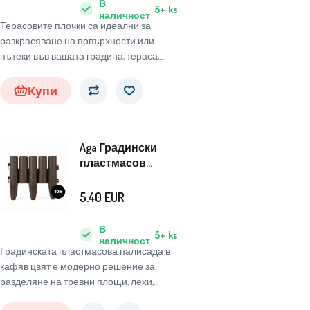
В
5+
ks
наличност
Терасовите плочки са идеални за
разкрасяване на повърхности или
пътеки във вашата градина, тераса,
балкон или в която и да е стая.
Купи
Aga Градински
пластмасов
бордюр 27x24x2,3
см 10 бр.
5.40
EUR
В
5+
ks
наличност
Градинската пластмасова палисада в
кафяв цвят е модерно решение за
разделяне на тревни площи, лехи,
пътеки или декоративни зони.