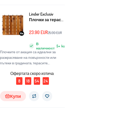
Linder Exclusiv
Плочки за тераса
от акация 30x30
cm 11 бр
23.90
EUR
25.90
EUR
В
5+
ks
наличност
Плочките от акация са идеални за
разкрасяване на повърхности или
пътеки в градината, терасите,
балконите или всяко помещение.
Офертата скоро изтича:
8
:
18
:
54
:
23
Купи