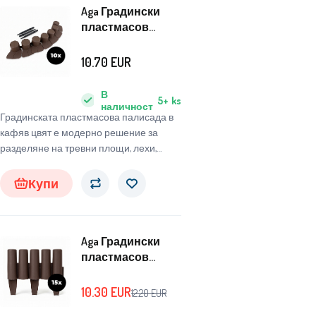
Aga Градински
пластмасов
бордюр 51x6x6 см
10 бр.
10.70
EUR
В
5+
ks
наличност
Градинската пластмасова палисада в
кафяв цвят е модерно решение за
разделяне на тревни площи, лехи,
пътеки или декоративни зони.
Купи
Aga Градински
пластмасов
бордюр
28,5x23,8x5,4 см 15
10.30
EUR
12.20
EUR
бр.