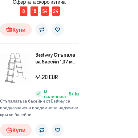
Офертата скоро изтича:
8
:
18
:
54
:
23
Купи
Bestway Стъпала
за басейн 1,07 м
58330
44.20
EUR
В
5+
ks
наличност
Стъпалата за басейни от Bestway са
предназначени предимно за надземни
кръгли басейни.
Купи