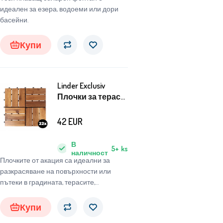
идеален за езера, водоеми или дори
басейни.
Купи
Linder Exclusiv
Плочки за тераса
от акация 30x30
cm 22 бр
42
EUR
В
5+
ks
наличност
Плочките от акация са идеални за
разкрасяване на повърхности или
пътеки в градината, терасите,
балконите или всяко помещение.
Купи