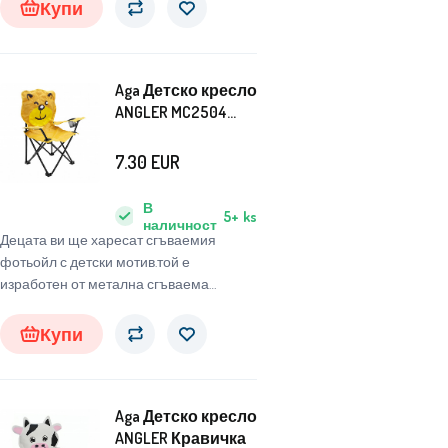
Купи
Aga Детско кресло
ANGLER MC2504
Мечо Пух
7.30
EUR
В
5+
ks
наличност
Децата ви ще харесат сгъваемия
фотьойл с детски мотив.той е
изработен от метална сгъваема
конструкция с полиестерно покритие
във формата на животно.
Купи
Aga Детско кресло
ANGLER Кравичка