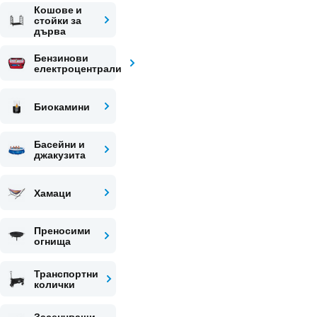
Кошове и
стойки за
дърва
Бензинови
електроцентрали
Биокамини
Басейни и
джакузита
Хамаци
Преносими
огнища
Транспортни
колички
Засенчващи