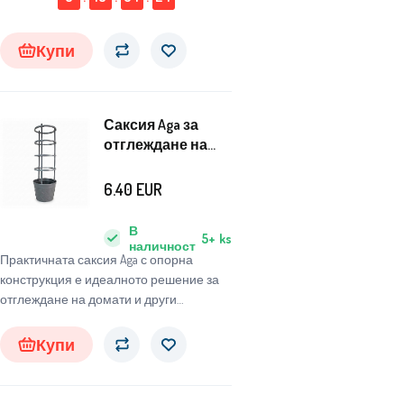
Купи
Саксия Aga за
отглеждане на
домати 30x24x100
см
6.40
EUR
В
5+
ks
наличност
Практичната саксия Aga с опорна
конструкция е идеалното решение за
отглеждане на домати и други
катерещи се растения. Благодарение
на интегрираната опора, растенията
Купи
получават стабилна подкрепа по
време на растежа и това помага да се
запазят стъблата здрави и изправени.