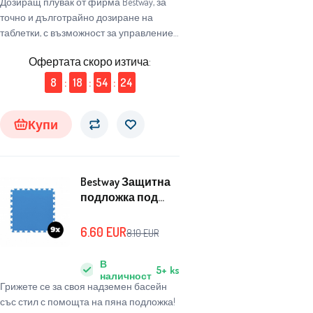
Дозиращ плувак от фирма Bestway, за
точно и дълготрайно дозиране на
таблетки, с възможност за управление
на дозата на хлорни, бромни или
Офертата скоро изтича:
кислородни таблетирани препарати.
8
:
18
:
54
:
23
Купи
Bestway Защитна
подложка под
басейн 58220 50 x
50 см 9 бр.
6.60
EUR
8.10
EUR
В
5+
ks
наличност
Грижете се за своя надземен басейн
със стил с помощта на пяна подложка!