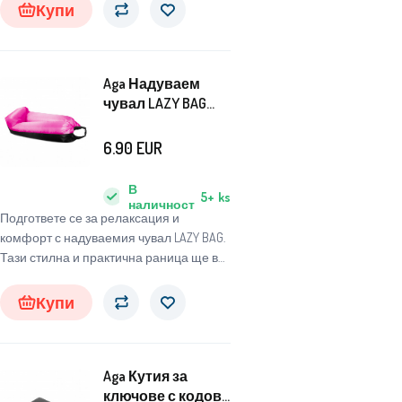
материал, който гарантира дълъг
Купи
живот и устойчивост на повреди.
Aga Надуваем
чувал LAZY BAG
230x70 см Черен/
Розов
6.90
EUR
В
5+
ks
наличност
Подгответе се за релаксация и
комфорт с надуваемия чувал LAZY BAG.
Тази стилна и практична раница ще ви
позволи да се наслаждавате на
удобството навсякъде и по всяко
Купи
време.
Aga Кутия за
ключове с кодова