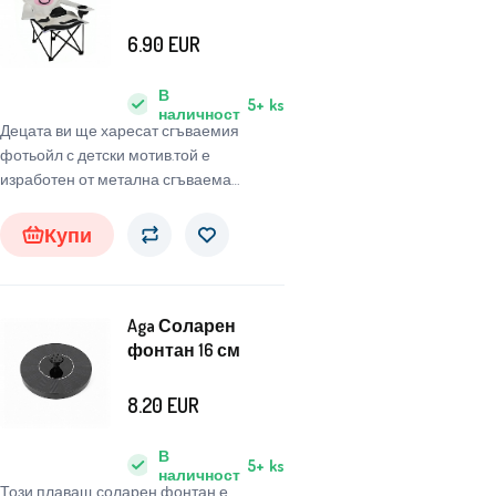
6.90
EUR
В
5+
ks
наличност
Децата ви ще харесат сгъваемия
фотьойл с детски мотив.той е
изработен от метална сгъваема
конструкция с полиестерно покритие
във формата на животно.
Купи
Aga Соларен
фонтан 16 см
8.20
EUR
В
5+
ks
наличност
Този плаващ соларен фонтан е