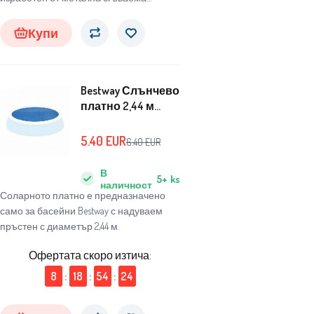
конструкция с полиестерно покритие
във формата на животно.
Купи
Bestway Слънчево
платно 2,44 м
58060
5.40
EUR
6.40
EUR
В
5+
ks
наличност
Соларното платно е предназначено
само за басейни Bestway с надуваем
пръстен с диаметър 2,44 м.
Офертата скоро изтича:
8
:
18
:
54
:
23