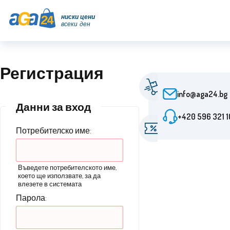
ниски цени
всеки ден
Регистрация
Бърза достав
От поръчката 24
info@aga24.bg
Данни за вход
+420 596 321 1
Промоциона
оферти
Потребителско име:
Отстъпки до 5
Въведете потребителското име,
което ще използвате, за да
влезете в системата
Парола: