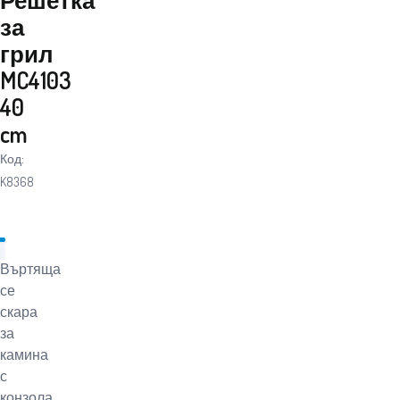
за
грил
MC4103
40
cm
Код:
K8368
Въртяща
се
скара
за
камина
с
конзола