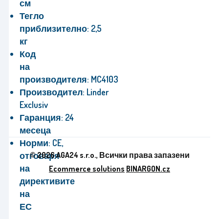
см
Тегло
приблизително:
2,5
кг
Код
на
производителя:
MC4103
Производител:
Linder
Exclusiv
Гаранция:
24
месеца
Норми:
CE,
© 2026 AGA24 s.r.o., Всички права запазени
отговаря
на
Ecommerce solutions
BINARGON.cz
директивите
на
ЕС