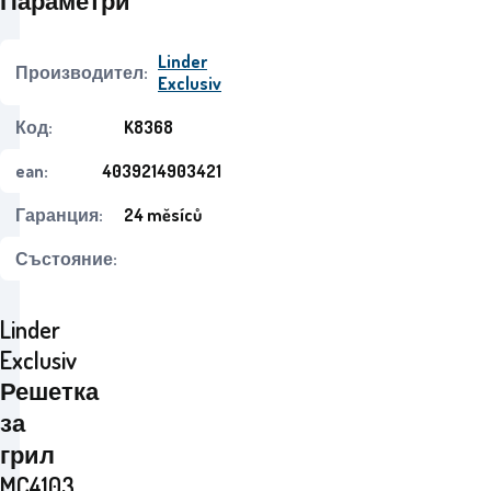
Параметри
Linder
Производител:
Exclusiv
Код:
K8368
ean:
4039214903421
Гаранция:
24 měsíců
Състояние:
Linder
Exclusiv
Решетка
за
грил
MC4103