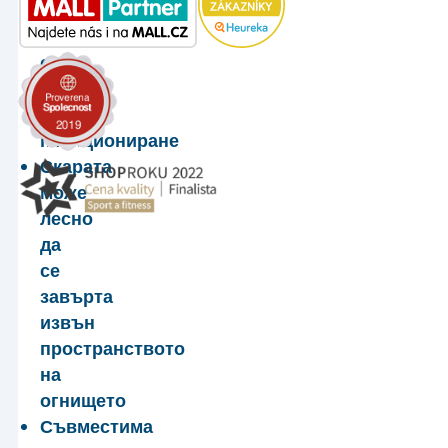
се
скара
с
държач
за
позициониране
Скарата
може
лесно
да
се
завърта
извън
пространството
на
огнището
Съвместима