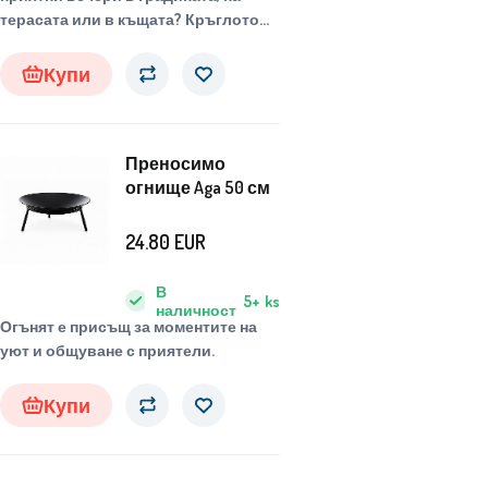
терасата или в къщата? Кръглото
преносимо огнище с диаметър 58 см
съчетава атрактивен дизайн,
Купи
функционалност и лесна
манипулация в един продукт.
Преносимо
огнище Aga 50 см
24.80
EUR
В
5+
ks
наличност
Огънят е присъщ за моментите на
уют и общуване с приятели.
Купи