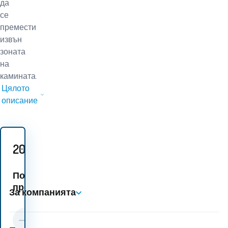
да
се
премести
извън
зоната
на
камината.
Цялото
описание
20.20
EUR
Подобни
продукти:
За компанията