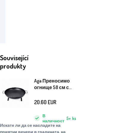
Související
produkty
Aga Преносимо
огнище 58 см с
дръжки
20.60
EUR
В
5+
ks
наличност
Искате ли да се насладите на
приятни вечери в градината, на