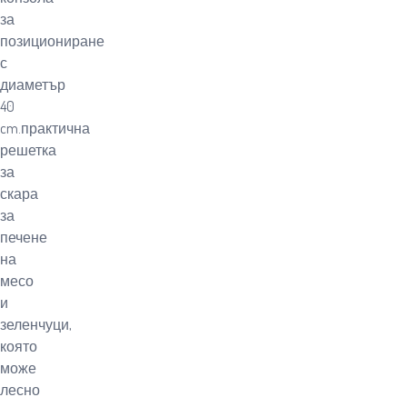
за
позициониране
с
диаметър
40
cm.практична
решетка
за
скара
за
печене
на
месо
и
зеленчуци,
която
може
лесно