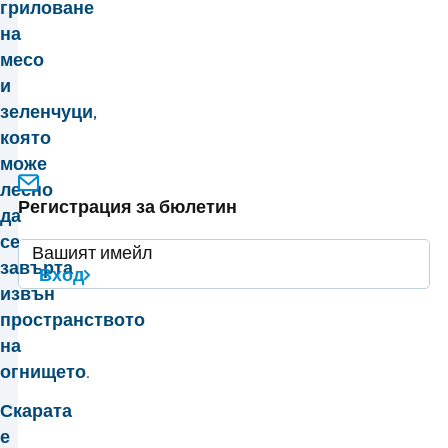
гриловане
на
месо
и
зеленчуци,
която
може
лесно
Регистрация за бюлетин
да
се
завърта
Вход
извън
пространството
на
огнището.
Скарата
е