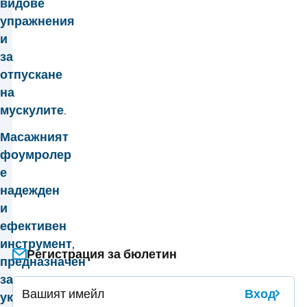
видове
упражнения
и
за
отпускане
на
мускулите.
Масажният
фоумролер
е
надежден
и
ефективен
инструмент,
Регистрация за бюлетин
предназначен
за
Вход
укрепване