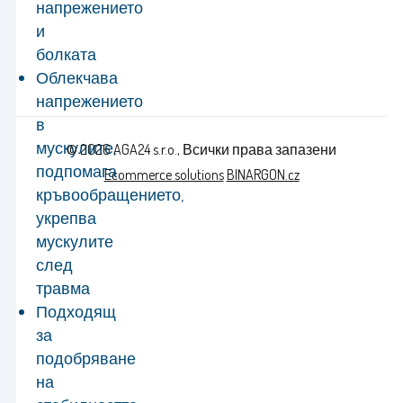
напрежението
и
болката
Облекчава
напрежението
в
мускулите,
© 2026 AGA24 s.r.o., Всички права запазени
подпомага
Ecommerce solutions
BINARGON.cz
кръвообращението,
укрепва
мускулите
след
травма
Подходящ
за
подобряване
на