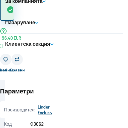
За компанията
Кога ще получа
В
5+
ks
стоката? 10.08. - 11.08.
наличност
Пазаруване
96.40
EUR
Клиентска секция
вам
Любим
Сравни
Параметри
Linder
Производител:
Exclusiv
Код:
K13062