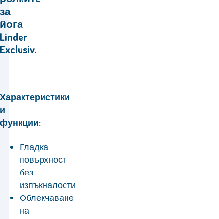
за
йога
Linder
Exclusiv.
Характеристики
и
функции:
Гладка
повърхност
без
изпъкналости
Облекчаване
на