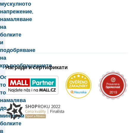
мускулното
напрежение,
намаляване
на
болките
и
подобряване
на
кръвообращението.
Награди и сертификати
Освен
това
той
намалява
до
минимум
болките
в