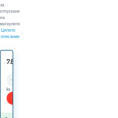
за
отпускане
на
мускулите.
Цялото
описание
7.80
EUR
ks
Купи