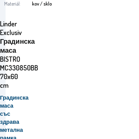
Materiál:
kov / sklo
Linder
Exclusiv
Градинска
маса
BISTRO
MC330850BB
70x60
cm
Градинска
маса
със
здрава
метална
рамка