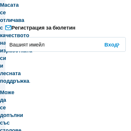
Масата
се
отличава
с
Регистрация за бюлетин
качеството
на
Вход
изработката
си
и
лесната
поддръжка.
Може
да
се
допълни
със
столове