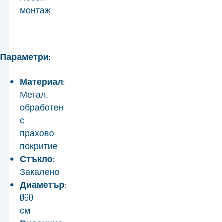
монтаж
Параметри:
Материал:
Метал,
обработен
с
прахово
покритие
Стъкло:
Закалено
Диаметър:
Ø60
см