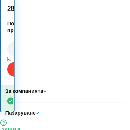
28.10
EUR
Подобни
продукти:
ks
Купи
За компанията
Кога ще получа
В
5+
ks
стоката? 10.08. - 11.08.
наличност
Пазаруване
76.10
EUR