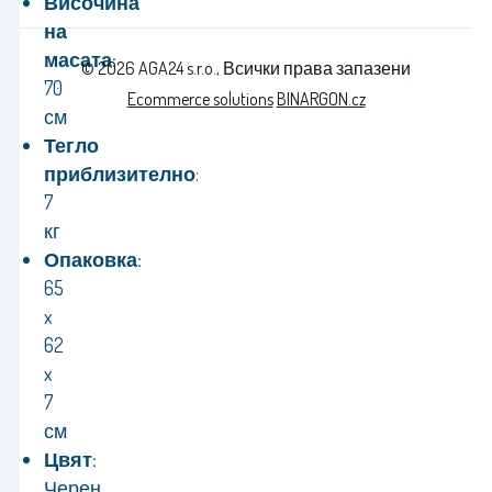
Височина
на
масата:
© 2026 AGA24 s.r.o., Всички права запазени
70
Ecommerce solutions
BINARGON.cz
см
Тегло
приблизително
:
7
кг
Опаковка:
65
x
62
x
7
см
Цвят:
Черен