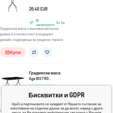
BISTRO MC330850
71x60 cm
26.40
EUR
В
5+
ks
наличност
Градинска маса с масивна метална
рамка и стъклен плот в модерен
дизайн, подходяща за градини, тераси,
кафенета, беседки, балкони или
плажове.
Купи
Градинска маса
Aga BISTRO
MR4358A 140x85x70
Безплатно
cm
105.70
EUR
Бисквитки и GDPR
В
Aga24 а партньорите се нуждаят от Вашето съгласие за
5+
ks
наличност
използване на отделни данни, за да могат, наред с други
Сгъваема градинска маса с масивна
неща, да Ви показват информация, свързана с Вашите