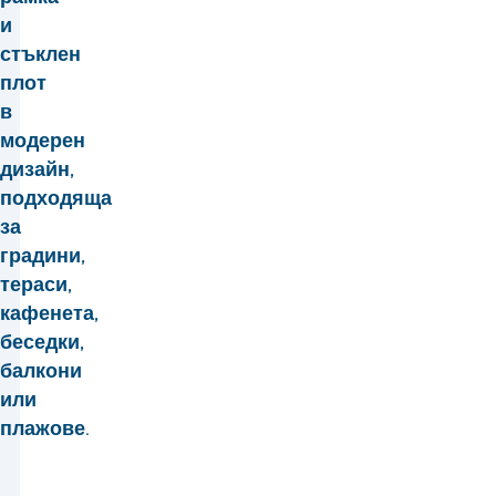
и
стъклен
плот
в
модерен
дизайн,
подходяща
за
градини,
тераси,
кафенета,
беседки,
балкони
или
плажове.