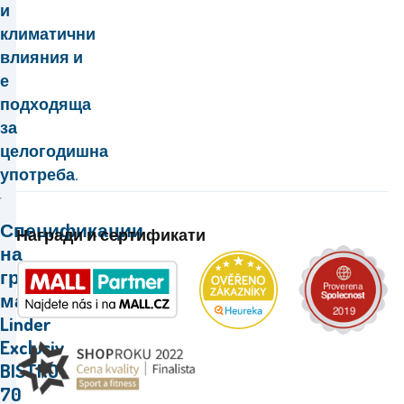
и
климатични
влияния
и
е
подходяща
за
целогодишна
употреба.
Спецификации
Награди и сертификати
на
градинската
маса
Linder
Exclusiv
BISTRO
70