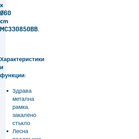
x
Ø60
cm
MC330850BB.
Характеристики
и
функции:
Здрава
метална
рамка,
закалено
стъкло
Лесна