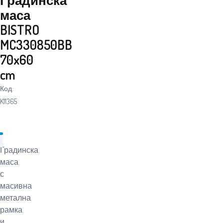
маса
BISTRO
MC330850BB
70x60
cm
Код:
K11365
Градинска
маса
с
масивна
метална
рамка
и