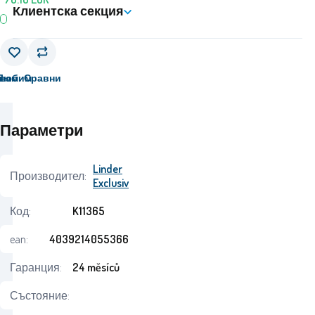
Клиентска секция
вам
Любим
Сравни
Параметри
Linder
Производител:
Exclusiv
Код:
K11365
ean:
4039214055366
Гаранция:
24 měsíců
Състояние: