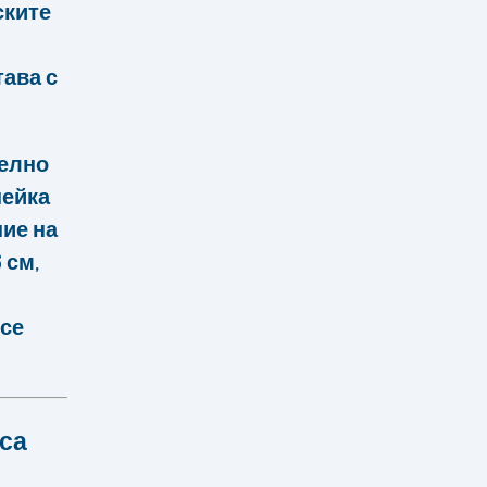
ските
тава с
телно
пейка
ние на
 см,
 се
са