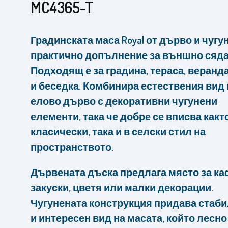
MC4365-T
Градинската маса Royal от дърво и чугун
практично допълнение за външно сяда
Подходящ е за градина, тераса, веранда
и беседка. Комбинира естествения вид 
елово дърво с декоративни чугунени
елементи, така че добре се вписва какт
класически, така и в селски стил на
пространството.
Дървената дъска предлага място за ка
закуски, цветя или малки декорации.
Чугунената конструкция придава стаб
и интересен вид на масата, който лесно