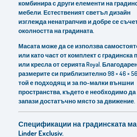
комбинира с други елементи на градин
мебели. Естественият светъл дизайн
изглежда ненатрапчив и добре се съче
околността на градината.
Масата може да се използва самостоя
или като част от комплект с градинска 
или кресла от серията Royal. Благодаре
размерите си приблизително 98 × 46 × 56
той е подходящ и за по-малки външни
пространства, където е необходимо да
запази достатъчно място за движение.
Спецификации на градинската ма
Linder Exclusiv.