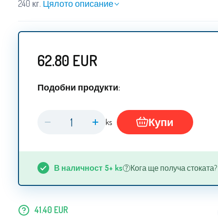
240 кг.
Цялото описание
62.80
EUR
Подобни продукти:
Купи
ks
В наличност
5+
ks
Кога ще получа стоката? 13
41.40
EUR