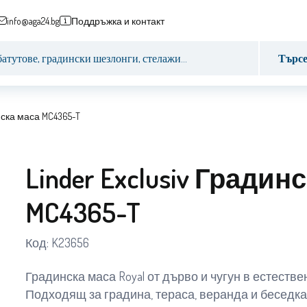
info@aga24.bg
Поддръжка и контакт
Търс
инска маса MC4365-T
Linder Exclusiv Градин
MC4365-T
Код:
K23656
Градинска маса Royal от дърво и чугун в естестве
Подходящ за градина, тераса, веранда и беседка