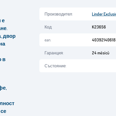
Производител:
Linder Exclusi
 е
Код:
K23656
не.
, двор
ean:
40392140618
на
Гаранция:
24 měsíců
о в
Състояние:
фе,
илност
 се