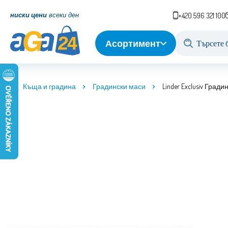
ниски цени
всеки ден
+420 596 321 100
Асортимент
Къща и градина
Градински маси
Linder Exclusiv Град