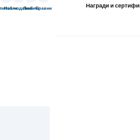
Награди и сертифи
питване
Наблюдавам
Любим
Сравни