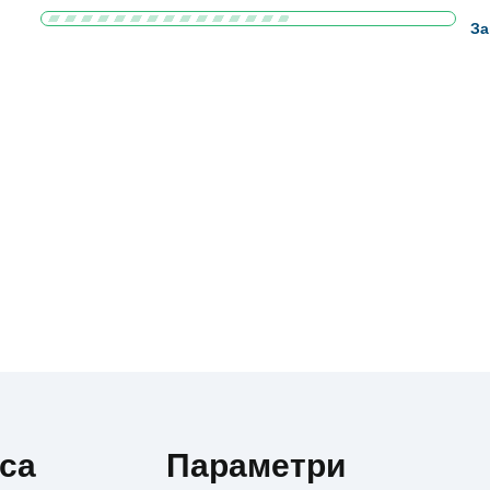
За
аса
Параметри