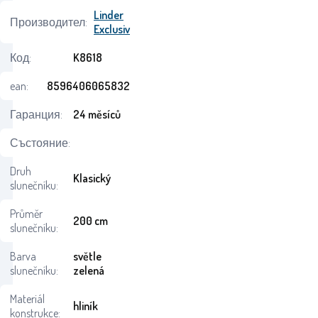
Linder
Производител:
Exclusiv
Код:
K8618
ean:
8596406065832
Гаранция:
24 měsíců
Състояние:
Druh
Klasický
slunečníku:
Průměr
200 cm
slunečníku:
Barva
světle
slunečníku:
zelená
Materiál
hliník
konstrukce: