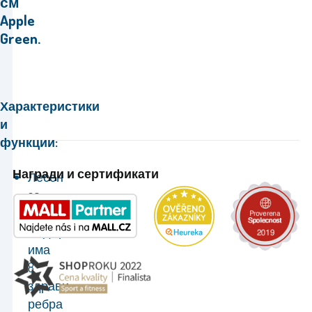
см
Apple
Green.
Характеристики
и
функции:
Награди и сертификати
Лесен
за
поддръжка
Чадърът
има
8
здрави
ребра