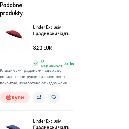
Podobné
produkty
Linder Exclusiv
Градински чадър
200 cm Тъмно
червено
8.20
EUR
В
5+
ks
наличност
Класически градински чадър със
солидна конструкция и качествено
покритие, изработено от издръжлив
полиестерен материал.
Купи
Linder Exclusiv
Градински чадър