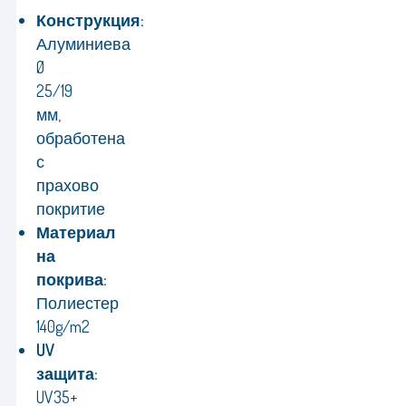
Конструкция:
Алуминиева
Ø
25/19
мм,
обработена
с
прахово
покритие
Материал
на
покрива:
Полиестер
140g/m2
UV
защита:
UV35+