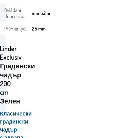
Ovládaní
manuální
slunečníku:
Průměr tyče:
25 mm
Linder
Exclusiv
Градински
чадър
200
cm
Зелен
Класически
градински
чадър
с
здрава