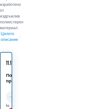
изработено
от
издръжлив
полиестерен
материал.
Цялото
описание
11.10
EUR
Подобни
продукти:
ks