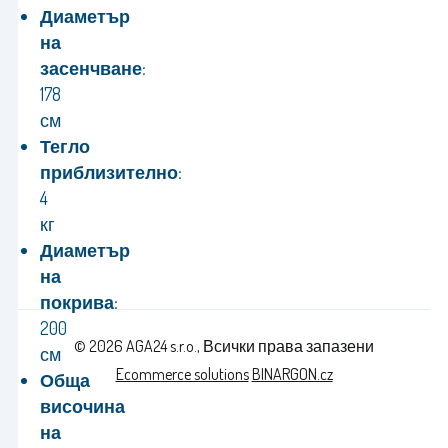
Диаметър
на
засенчване:
178
см
Тегло
приблизително:
4
кг
Диаметър
на
покрива:
200
© 2026 AGA24 s.r.o., Всички права запазени
см
Ecommerce solutions
BINARGON.cz
Обща
височина
на