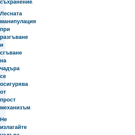
съхранение.
Лесната
манипулация
при
разгъване
и
сгъване
на
чадъра
се
осигурява
от
прост
механизъм.
Не
излагайте
чадъра