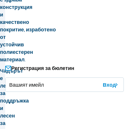
конструкция
и
качествено
покритие,
изработено
от
устойчив
полиестерен
материал.
Регистрация за бюлетин
Чадърът
е
Вход
лесен
за
поддръжка
и
лесен
за