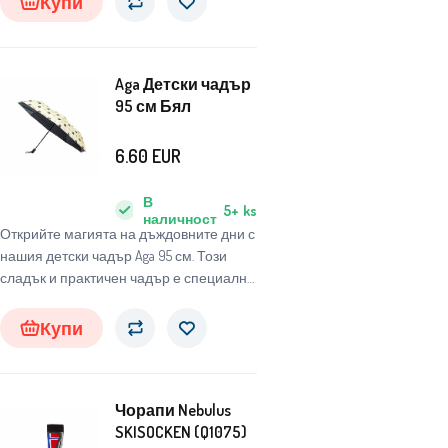
Купи
атмосферни условия.
Aga Детски чадър
95 см Бял
6.60
EUR
В
5+
ks
наличност
Открийте магията на дъждовните дни с
нашия детски чадър Aga 95 см. Този
сладък и практичен чадър е специално
проектиран за деца, за да ги защитава
от неблагоприятни метеорологични
Купи
условия и същевременно да им носи
радост и забавление.
Чорапи Nebulus
SKISOCKEN (Q1075)