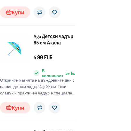
проектиран за деца, за да ги защитава
от неблагоприятни метеорологични
Купи
условия и същевременно да им носи
радост и забавление.
Aga Детски чадър
85 см Акула
4.90
EUR
В
5+
ks
наличност
Открийте магията на дъждовните дни с
нашия детски чадър Aga 85 см. Този
сладък и практичен чадър е специално
проектиран за деца, за да ги защитава
от неблагоприятни метеорологични
Купи
условия и същевременно да им носи
радост и забавление.