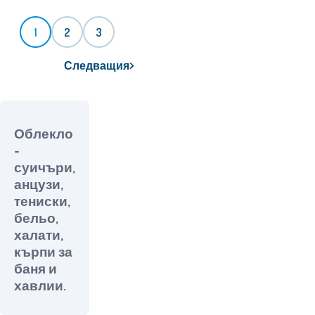
1
2
3
Следващия
Облекло
-
суичъри,
анцузи,
тениски,
бельо,
халати,
кърпи за
баня и
хавлии.