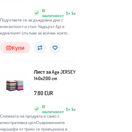
В
5+
ks
наличност
Подгответе се за дъждовни дни с
елегантност и стил. Чадърът Aga е
идеалният спътник за всички, които
търсят надежден и стилен чадър, който
да ги защити от неблагоприятните
Купи
атмосферни условия.
Лист за Aga JERSEY
140x200 cm
7.80
EUR
В
5+
ks
наличност
Снимката на продукта е само с
илюстративна цел.Съвременните
чаршафи от трико се превърнаха в