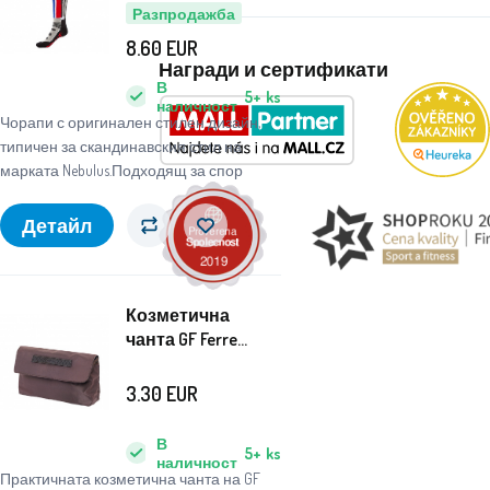
Разпродажба
8.60
EUR
Награди и сертификати
В
5+
ks
наличност
Чорапи с оригинален стилен дизайн,
типичен за скандинавския стил на
марката Nebulus.Подходящ за спор
Детайл
Козметична
чанта GF Ferre
Brown X265
3.30
EUR
В
5+
ks
наличност
Практичната козметична чанта на GF