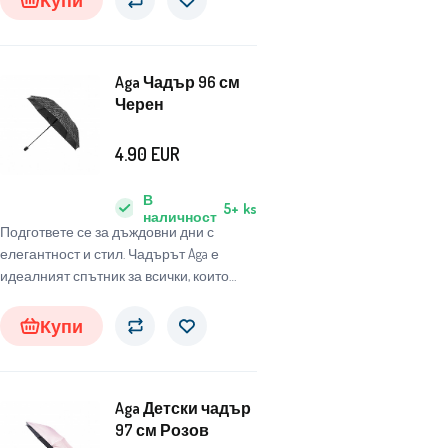
атмосферни условия.
Aga Чадър 96 см
Черен
4.90
EUR
В
5+
ks
наличност
Подгответе се за дъждовни дни с
елегантност и стил. Чадърът Aga е
идеалният спътник за всички, които
търсят надежден и стилен чадър, който
да ги защити от неблагоприятните
Купи
атмосферни условия.
Aga Детски чадър
97 см Розов