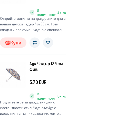
В
5+
ks
наличност
Открийте магията на дъждовните дни с
нашия детски чадър Aga 95 см. Този
сладък и практичен чадър е специално
проектиран за деца, за да ги защитава
от неблагоприятни метеорологични
Купи
условия и същевременно да им носи
радост и забавление.
Aga Чадър 130 см
Сив
5.70
EUR
В
5+
ks
наличност
Подгответе се за дъждовни дни с
елегантност и стил. Чадърът Aga е
идеалният спътник за всички, които