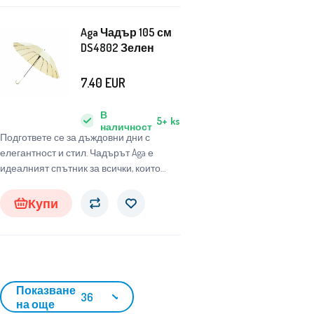
Aga Чадър 105 см
DS4802 Зелен
7.40
EUR
В
5+
ks
наличност
Подгответе се за дъждовни дни с
елегантност и стил. Чадърът Aga е
идеалният спътник за всички, които
търсят надежден и стилен чадър, който
да ги защити от неблагоприятните
Купи
атмосферни условия.
Показване
36
на още