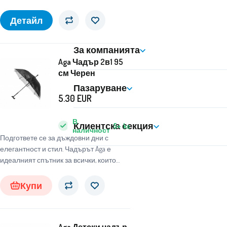
неизмен
Детайл
За компанията
Aga Чадър 2в1 95
см Черен
Пазаруване
5.30
EUR
В
Клиентска секция
5+
ks
наличност
Подгответе се за дъждовни дни с
елегантност и стил. Чадърът Aga е
идеалният спътник за всички, които
търсят надежден и стилен чадър, който
да ги защити от неблагоприятните
Купи
атмосферни условия.