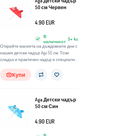
Aga Детски чадър
50 см Червен
4.90
EUR
В
5+
ks
наличност
Открийте магията на дъждовните дни с
нашия детски чадър Aga 50 см. Този
сладък и практичен чадър е специално
проектиран за деца, за да ги защитава
от неблагоприятни метеорологични
Купи
условия и същевременно да им носи
радост и забавление.
Aga Детски чадър
50 см Син
4.90
EUR
В