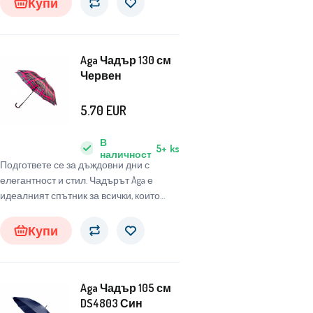
Купи
атмосферни условия.
Aga Чадър 130 см
Червен
5.70
EUR
В
5+
ks
наличност
Подгответе се за дъждовни дни с
елегантност и стил. Чадърът Aga е
идеалният спътник за всички, които
търсят надежден и стилен чадър, който
да ги защити от неблагоприятните
Купи
атмосферни условия.
Aga Чадър 105 см
DS4803 Син