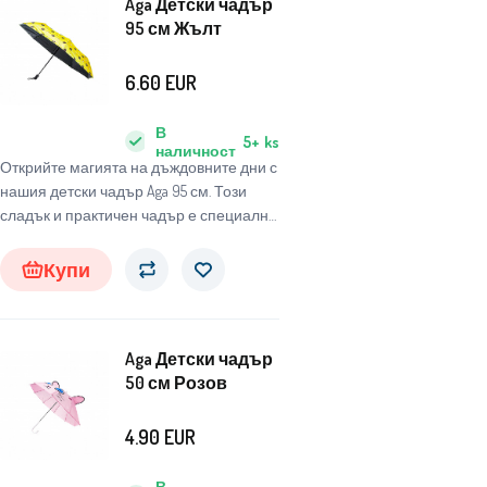
Aga Детски чадър
95 см Жълт
6.60
EUR
В
5+
ks
наличност
Открийте магията на дъждовните дни с
нашия детски чадър Aga 95 см. Този
сладък и практичен чадър е специално
проектиран за деца, за да ги защитава
от неблагоприятни метеорологични
Купи
условия и същевременно да им носи
радост и забавление.
Aga Детски чадър
50 см Розов
4.90
EUR
В