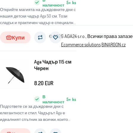
5+
ks
наличност
Открийте магията на дъждовните дни с
нашия детски чадър Aga 50 см. Този
сладък и практичен чадър е специално
проектиран за деца, за да ги защитава
от неблагоприятни метеорологични
© 2026 AGA24 s.r.o., Всички права запаз
Купи
условия и същевременно да им носи
Ecommerce solutions
BINARGON.cz
радост и забавление.
Aga Чадър 115 см
Черен
8.20
EUR
В
5+
ks
наличност
Подгответе се за дъждовни дни с
елегантност и стил. Чадърът Aga е
идеалният спътник за всички, които
търсят надежден и стилен чадър, който
да ги защити от неблагоприятните