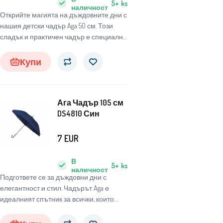
5+
ks
наличност
Открийте магията на дъждовните дни с
нашия детски чадър Aga 50 см. Този
сладък и практичен чадър е специално
проектиран за деца, за да ги защитава
от неблагоприятни метеорологични
Купи
условия и същевременно да им носи
радост и забавление.
Ага Чадър 105 см
DS4810 Син
7
EUR
В
5+
ks
наличност
Подгответе се за дъждовни дни с
елегантност и стил. Чадърът Aga е
идеалният спътник за всички, които
търсят надежден и стилен чадър, който
да ги защити от неблагоприятните