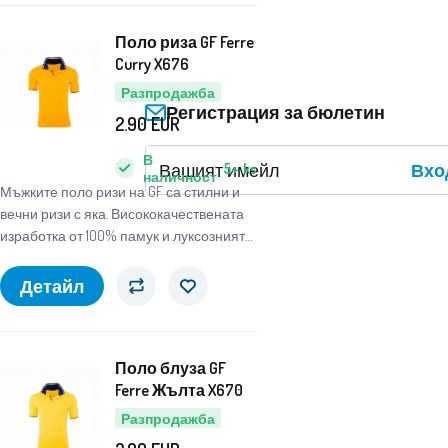
Поло риза GF Ferre
Curry X676
Разпродажба
Регистрация за бюлетин
2.90
EUR
В
Вхо
5+
ks
наличност
Мъжките поло ризи на GF са стилни и
вечни ризи с яка. Висококачествената
изработка от 100% памук и луксозният
шев на логото на марката от лявата
страна на гърдите ще ви изненадат
Детайл
приятно.
Поло блуза GF
Ferre Жълта X670
Разпродажба