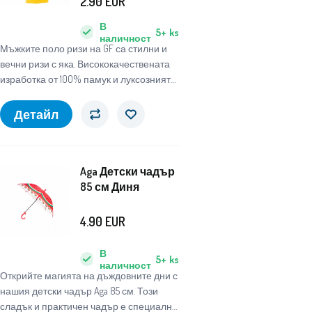
2.90
EUR
В
5+
ks
наличност
Мъжките поло ризи на GF са стилни и
вечни ризи с яка. Висококачествената
изработка от 100% памук и луксозният
шев на логото на марката от лявата
страна на гърдите ще ви изненадат
Детайл
приятно.
Aga Детски чадър
85 см Диня
4.90
EUR
В
5+
ks
наличност
Открийте магията на дъждовните дни с
нашия детски чадър Aga 85 см. Този
сладък и практичен чадър е специално