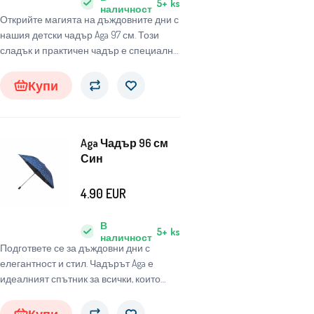
5+
ks
наличност
Открийте магията на дъждовните дни с
нашия детски чадър Aga 97 см. Този
сладък и практичен чадър е специално
проектиран за деца, за да ги защитава
от неблагоприятни метеорологични
Купи
условия и същевременно да им носи
радост и забавление.
Aga Чадър 96 см
Син
4.90
EUR
В
5+
ks
наличност
Подгответе се за дъждовни дни с
елегантност и стил. Чадърът Aga е
идеалният спътник за всички, които
търсят надежден и стилен чадър, който
да ги защити от неблагоприятните
Купи