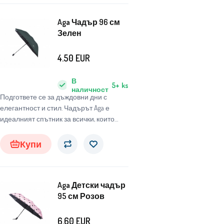
Aga Чадър 96 см
Зелен
4.50
EUR
В
5+
ks
наличност
Подгответе се за дъждовни дни с
елегантност и стил. Чадърът Aga е
идеалният спътник за всички, които
търсят надежден и стилен чадър, който
да ги защити от неблагоприятните
Купи
атмосферни условия.
Aga Детски чадър
95 см Розов
6.60
EUR