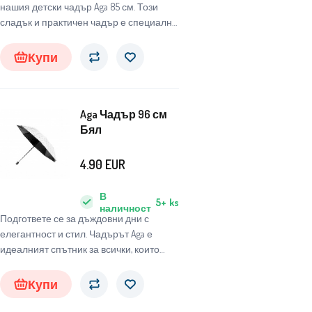
нашия детски чадър Aga 85 см. Този
сладък и практичен чадър е специално
проектиран за деца, за да ги защитава
от неблагоприятни метеорологични
Купи
условия и същевременно да им носи
радост и забавление.
Aga Чадър 96 см
Бял
4.90
EUR
В
5+
ks
наличност
Подгответе се за дъждовни дни с
елегантност и стил. Чадърът Aga е
идеалният спътник за всички, които
търсят надежден и стилен чадър, който
да ги защити от неблагоприятните
Купи
атмосферни условия.