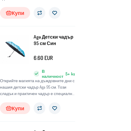
търсят надежден и стилен чадър, който
да ги защити от неблагоприятните
Купи
атмосферни условия.
Aga Детски чадър
95 см Син
6.60
EUR
В
5+
ks
наличност
Открийте магията на дъждовните дни с
нашия детски чадър Aga 95 см. Този
сладък и практичен чадър е специално
проектиран за деца, за да ги защитава
от неблагоприятни метеорологични
Купи
условия и същевременно да им носи
радост и забавление.