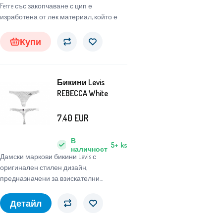
Ferre със закопчаване с цип е
изработена от лек материал, който е
Купи
Бикини Levis
REBECCA White
7.40
EUR
В
5+
ks
наличност
Дамски маркови бикини Levis с
оригинален стилен дизайн,
предназначени за взискателни
жени. Бикините
Детайл