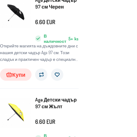
Aga Детски чадър
97 см Черен
6.60
EUR
В
5+
ks
наличност
Открийте магията на дъждовните дни с
нашия детски чадър Aga 97 см. Този
сладък и практичен чадър е специално
проектиран за деца, за да ги защитава
от неблагоприятни метеорологични
Купи
условия и същевременно да им носи
радост и забавление.
Aga Детски чадър
97 см Жълт
6.60
EUR
В