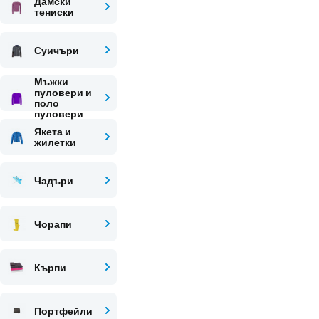
Дамски
тениски
Суичъри
Мъжки
пуловери и
поло
пуловери
Якета и
жилетки
Чадъри
Чорапи
Кърпи
Портфейли