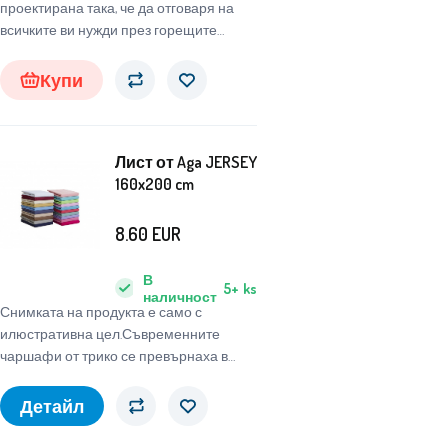
проектирана така, че да отговаря на
всичките ви нужди през горещите
летни дни, благодарение на своите
уникални характеристики и качествен
Купи
материал.
Лист от Aga JERSEY
160x200 cm
8.60
EUR
В
5+
ks
наличност
Снимката на продукта е само с
илюстративна цел.Съвременните
чаршафи от трико се превърнаха в
неизмен
Детайл