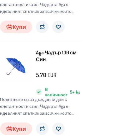
елегантност и стил. Чадърът Aga е
идеалният спътник за всички, които
търсят надежден и стилен чадър, който
да ги защити от неблагоприятните
Купи
атмосферни условия.
Aga Чадър 130 см
Син
5.70
EUR
В
5+
ks
наличност
Подгответе се за дъждовни дни с
елегантност и стил. Чадърът Aga е
идеалният спътник за всички, които
търсят надежден и стилен чадър, който
да ги защити от неблагоприятните
Купи
атмосферни условия.