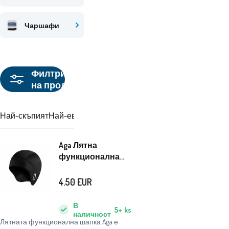
Чаршафи
Филтриране
на продукти
Най-скъпият
Най-евтиният
Препоръчваме
Aga Лятна
функционална
шапка Черна
4.50
EUR
В
5+
ks
наличност
Лятната функционална шапка Aga е