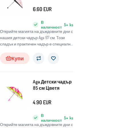
6.60
EUR
В
5+
ks
наличност
Открийте магията на дъждовните дни с
нашия детски чадър Aga 97 см. Този
сладък и практичен чадър е специално
проектиран за деца, за да ги защитава
от неблагоприятни метеорологични
Купи
условия и същевременно да им носи
радост и забавление.
Aga Детски чадър
85 см Цветя
4.90
EUR
В
5+
ks
наличност
Открийте магията на дъждовните дни с