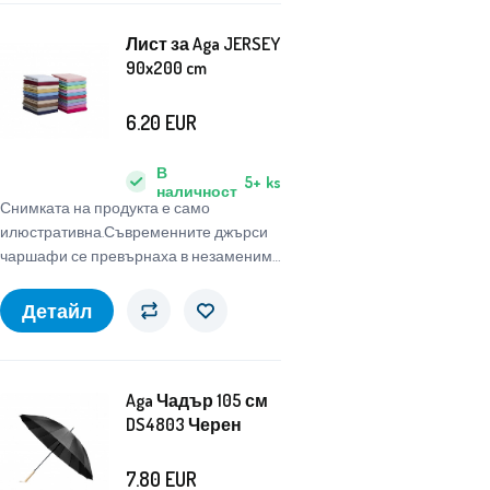
Лист за Aga JERSEY
90x200 cm
6.20
EUR
В
5+
ks
наличност
Снимката на продукта е само
илюстративна.Съвременните джърси
чаршафи се превърнаха в незаменима
част
Детайл
Aga Чадър 105 см
DS4803 Черен
7.80
EUR