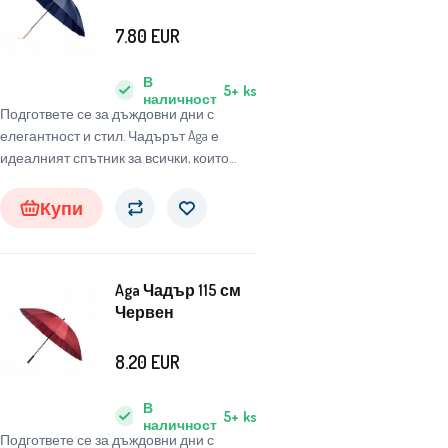
7.80
EUR
В
5+
ks
наличност
Подгответе се за дъждовни дни с
елегантност и стил. Чадърът Aga е
идеалният спътник за всички, които
търсят надежден и стилен чадър, който
да ги защити от неблагоприятните
Купи
атмосферни условия.
Aga Чадър 115 см
Червен
8.20
EUR
В
5+
ks
наличност
Подгответе се за дъждовни дни с