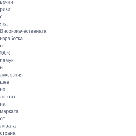
вечни
ризи
с
яка.
Висококачествената
изработка
от
100%
памук
и
луксозният
шев
на
логото
на
марката
от
лявата
страна