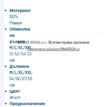
Материал:
100%
Памук
Обиколка
на
ръкава
© 2026 AGA24 s.r.o., Всички права запазени
M/L/XL/XXL:
Ecommerce solutions
BINARGON.cz
51/52/54/55
см
Дължина
M/L/XL/XXL:
64/66/67/69
см
Цвят:
Жълт
Предназначение: