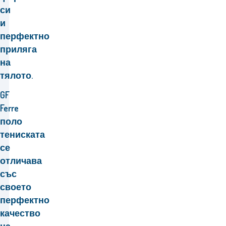
си
и
перфектно
приляга
на
тялото.
GF
Ferre
поло
тениската
се
отличава
със
своето
перфектно
качество