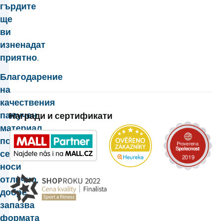
гърдите
ще
ви
изненадат
приятно.
Благодарение
на
качествения
памучен
Награди и сертификати
материал,
полото
се
носи
отлично,
добре
запазва
формата