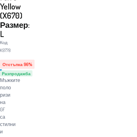
Yellow
(X670)
Размер:
L
Код:
K9778
Отстъпка
96
%
Разпродажба
Мъжките
поло
ризи
на
GF
са
стилни
и