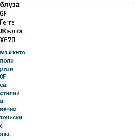
блуза
GF
Ferre
Жълта
X670
Мъжките
поло
ризи
GF
са
стилни
и
вечни
тениски
с
яка.