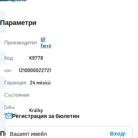
Параметри
GF
Производител:
Ferré
Код:
K9778
ean:
1210000022721
Гаранция:
24 měsíců
Състояние:
Délka
Krátký
rukávu:
Регистрация за бюлетин
Поло
Вход