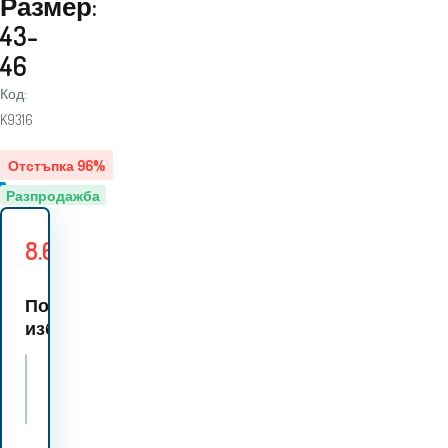
Размер:
43-
46
Код:
K9316
Отстъпка
96
%
Разпродажба
8.60
EUR
207.30
EUR
Спестявате
198.70
EUR
По
избор 1 вариант:
Мъжки чорапи Nebulus SKISOCKEN (Q1076) Размер: 43-46