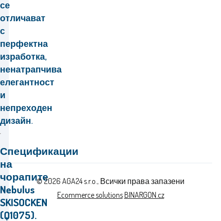
се
отличават
с
перфектна
изработка,
ненатрапчива
елегантност
и
непреходен
дизайн.
Спецификации
на
чорапите
© 2026 AGA24 s.r.o., Всички права запазени
Nebulus
Ecommerce solutions
BINARGON.cz
SKISOCKEN
(Q1075).