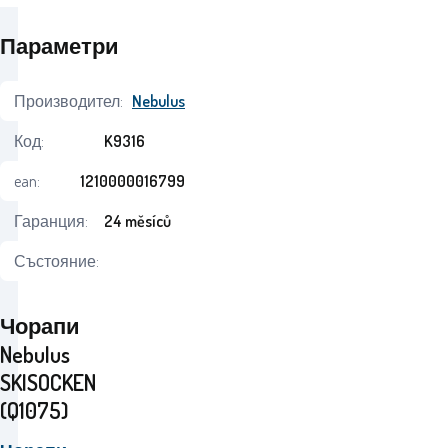
Параметри
Производител:
Nebulus
Код:
K9316
ean:
1210000016799
Гаранция:
24 měsíců
Състояние:
Чорапи
Nebulus
SKISOCKEN
(Q1075)