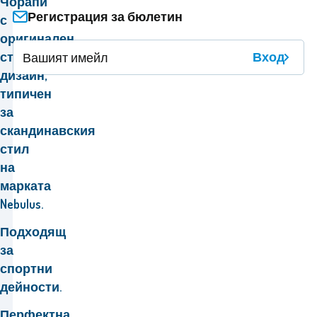
Чорапи
Регистрация за бюлетин
с
оригинален
стилен
Вход
дизайн,
типичен
за
скандинавския
стил
на
марката
Nebulus.
Подходящ
за
спортни
дейности.
Перфектна