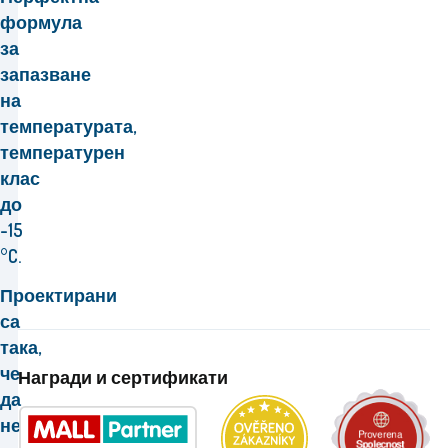
формула
за
запазване
на
температурата,
температурен
клас
до
-15
°C.
Проектирани
са
така,
че
Награди и сертификати
да
не