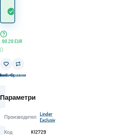
Кога ще получа
В
5+
ks
стоката? 13.08. - 14.08.
наличност
90.20
EUR
вам
Любим
Сравни
Параметри
Linder
Производител:
Exclusiv
Код:
K12729