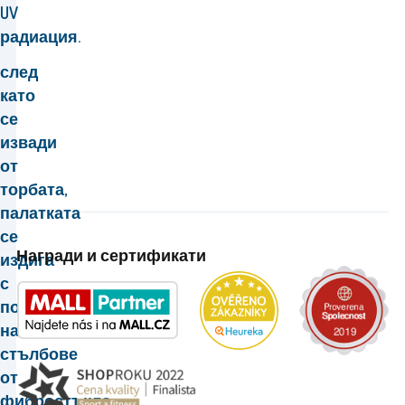
UV
радиация.
след
като
се
извади
от
торбата,
палатката
се
Награди и сертификати
издига
с
помощта
на
стълбове
от
фибростъкло.