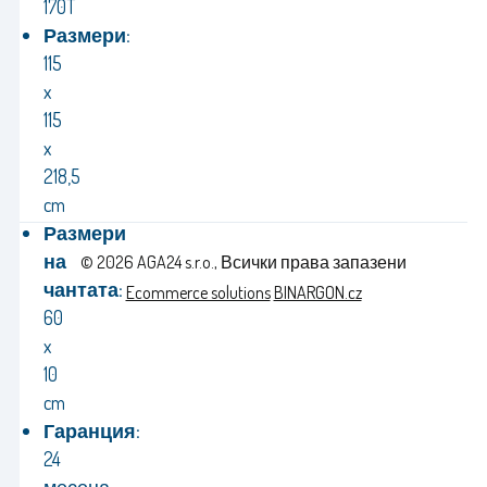
170T
Размери:
115
x
115
x
218,5
cm
Размери
на
© 2026 AGA24 s.r.o., Всички права запазени
чантата:
Ecommerce solutions
BINARGON.cz
60
x
10
cm
Гаранция:
24