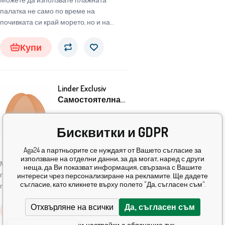
палатка не само по време на
почивката си край морето, но и на
обществения басейн или край басейна
в градината.
Купи
Linder Exclusiv
Самостоятелна
сгъваема плажна
палатка SM02
8.20
EUR
Бисквитки и GDPR
Orange
В
Aga24 а партньорите се нуждаят от Вашето съгласие за
5+
ks
наличност
използване на отделни данни, за да могат, наред с други
Можете да използвате плажната
неща, да Ви показват информация, свързана с Вашите
палатка не само по време на
интереси чрез персонализиране на рекламите. Ще дадете
съгласие, като кликнете върху полето "Да, съгласен съм".
почивката си край морето, но и на
обществения басейн или край басейна
Отхвърляне на всички
Да, съгласен съм
в градината.
Купи
Подробни настройки с обяснение тук