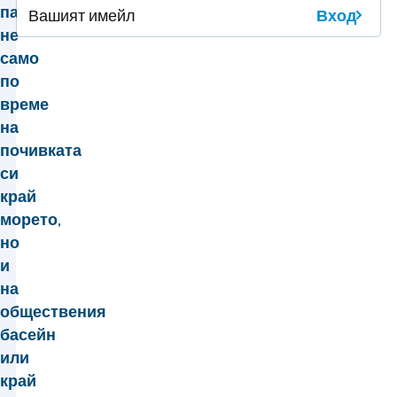
палатка
Вход
не
само
по
време
на
почивката
си
край
морето,
но
и
на
обществения
басейн
или
край