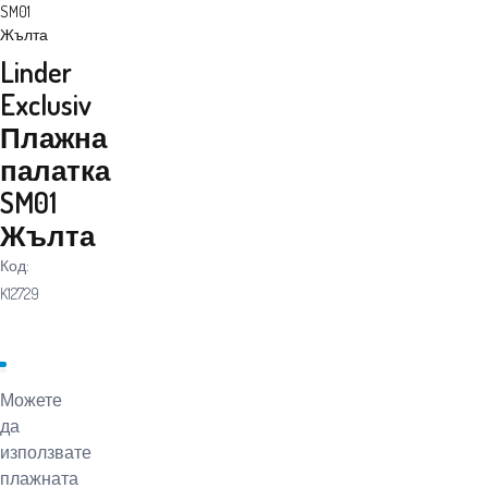
SM01
Жълта
Linder
Exclusiv
Плажна
палатка
SM01
Жълта
Код:
K12729
Можете
да
използвате
плажната