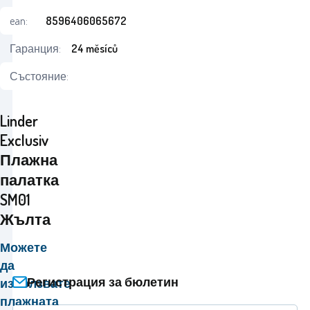
ean:
8596406065672
Гаранция:
24 měsíců
Състояние:
Linder
Exclusiv
Плажна
палатка
SM01
Жълта
Можете
да
Регистрация за бюлетин
използвате
плажната