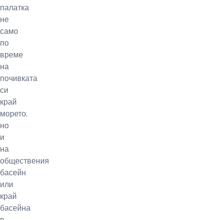
палатка
не
само
по
време
на
почивката
си
край
морето,
но
и
на
обществения
басейн
или
край
басейна
в