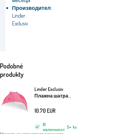
месеца
Производител:
Linder
Exclusiv
Podobné
produkty
Linder Exclusiv
Плажна шатра
SM01 Pink
10.70
EUR
В
5+
ks
наличност
Можете да използвате плажната