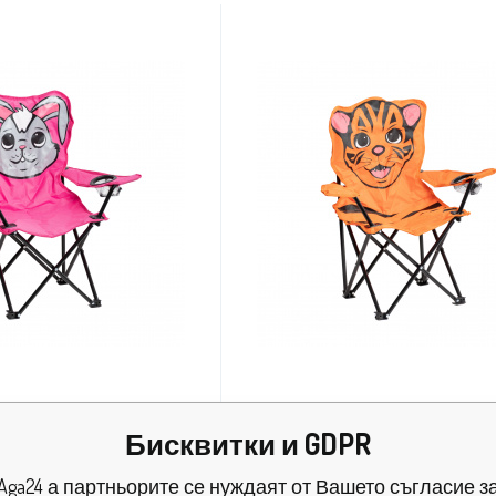
 къмпинг стол Заек
Aga Детски къмпинг стол 
Бисквитки и GDPR
Aga24 а партньорите се нуждаят от Вашето съгласие з