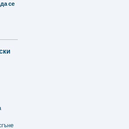
да се
ски
а
сгъне