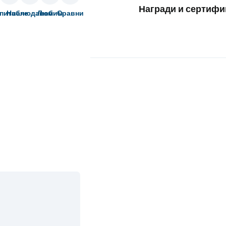
Награди и сертифи
питване
Наблюдавам
Любим
Сравни