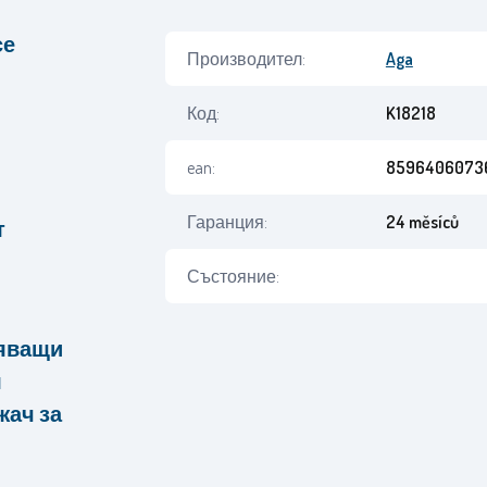
се
Производител:
Aga
Код:
K18218
ean:
8596406073
Гаранция:
24 měsíců
т
Състояние:
ряващи
я
жач за