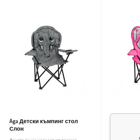
Aga Детски къмпинг стол
Aga Детски
Слон