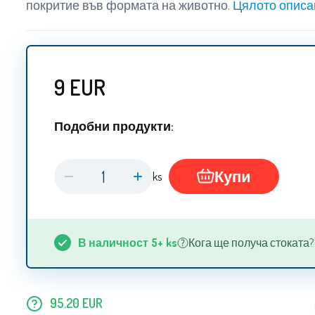
покритие във формата на животно.
Цялото описа
9
EUR
Подобни продукти:
Купи
ks
В наличност
5+
ks
Кога ще получа стоката? 10
95.20
EUR