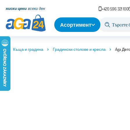
ниски цени
всеки ден
+420 596 321 100
Асортимент
Къща и градина
Градински столове и кресла
Aga Дет