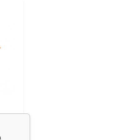
Tiger
а