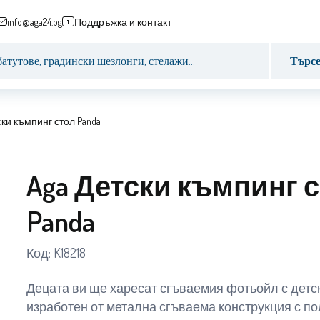
info@aga24.bg
Поддръжка и контакт
Търс
ски къмпинг стол Panda
Aga Детски къмпинг 
Panda
Код:
K18218
Децата ви ще харесат сгъваемия фотьойл с детск
изработен от метална сгъваема конструкция с п