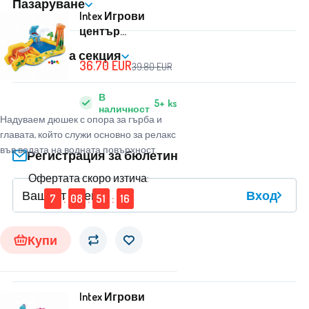
Пазаруване
Intex Игрови
център
249x191x109 см
Клиентска секция
Динозавър
36.70
EUR
39.80
EUR
57444NP
В
5+
ks
наличност
Надуваем дюшек с опора за гърба и
главата, който служи основно за релакс
във водата на водната повърхност.
Регистрация за бюлетин
Офертата скоро изтича:
Вход
7
:
08
:
51
:
16
Купи
Intex Игрови