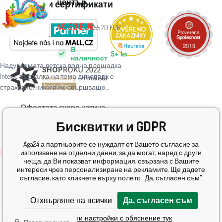
център
Награди и сертификати
302x229x112 см
Dinoland 57135NP
49.50
EUR
55.70
EUR
В
5+
ks
наличност
Надуваемата детска водна площадка
Intex с пързалка на тема динопарк е
страхотно, никога не свършващо
забавление за горещите летни дни.
Офертата скоро изтича:
7
:
08
:
51
:
16
Бисквитки и GDPR
Aga24 а партньорите се нуждаят от Вашето съгласие за
Купи
използване на отделни данни, за да могат, наред с други
© 2026 AGA24 s.r.o., Всички права запазени
неща, да Ви показват информация, свързана с Вашите
интереси чрез персонализиране на рекламите. Ще дадете
Ecommerce solutions
BINARGON.cz
съгласие, като кликнете върху полето "Да, съгласен съм".
Отхвърляне на всички
Да, съгласен съм
Подробни настройки с обяснение тук