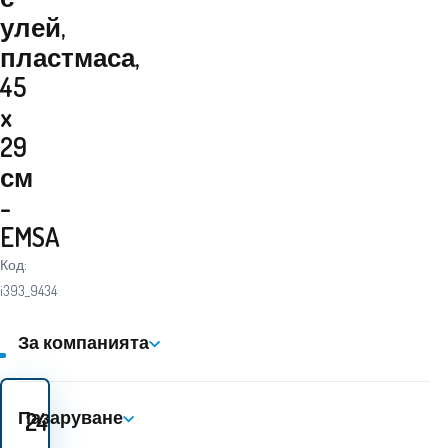
улей,
пластмаса,
45
x
29
см
-
EMSA
Код:
i393_9434
За компанията
24.80
EUR
Пазаруване