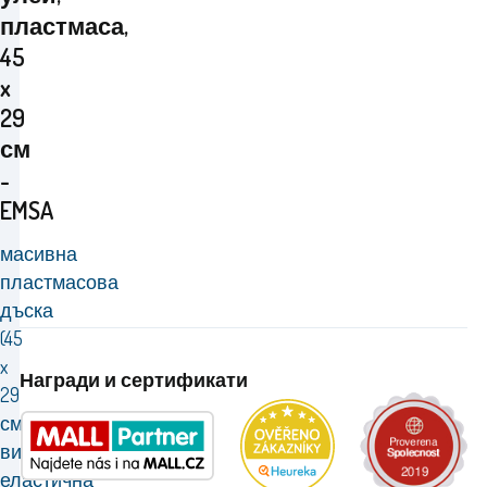
пластмаса,
45
x
29
см
-
EMSA
масивна
пластмасова
дъска
(45
x
Награди и сертификати
29
см)
високо
еластична