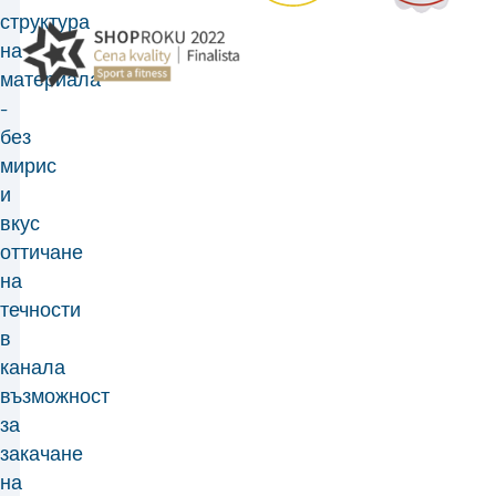
структура
на
материала
-
без
мирис
и
вкус
оттичане
на
течности
в
канала
възможност
за
закачане
на