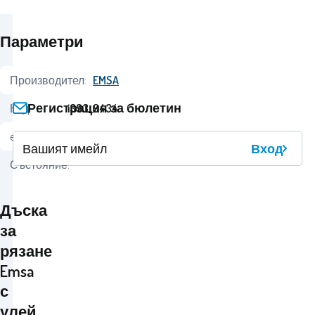
Параметри
Производител:
EMSA
Регистрация за бюлетин
Код:
i393_9434
ean:
1210000043948
Вход
Състояние:
Дъска
за
рязане
Emsa
с
улей,