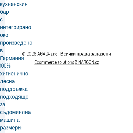
кухненския
бар
с
интегрирано
око
произведено
в
© 2026 AGA24 s.r.o., Всички права запазени
Германия
Ecommerce solutions
BINARGON.cz
100%
хигиенично
лесна
поддръжка:
подходящо
за
съдомиялна
машина
размери: