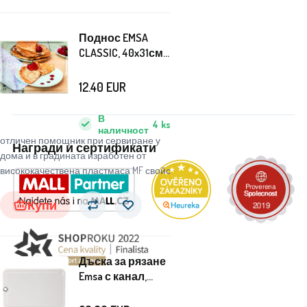
Поднос EMSA
CLASSIC, 40x31см -
палачинки -
EMSA
12.40
EUR
В
4
ks
наличност
отличен помощник при сервиране у
Награди и сертификати
дома и в градината изработен от
висококачествена пластмаса MF свойс
Купи
Дъска за рязане
Emsa с канал,
пластмаса, 36 x
24 см - EMSA