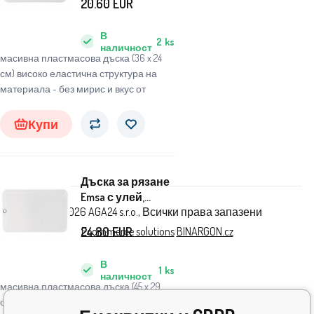
20.60
EUR
В
2
ks
наличност
масивна пластмасова дъска (36 x 24
см) високо еластична структура на
материала - без мирис и вкус от
Купи
Дъска за рязане
Emsa с улей,
© 2026 AGA24 s.r.o., Всички права запазени
пластмаса, 45 x
29 см - EMSA
Ecommerce solutions
BINARGON.cz
24.80
EUR
В
1
ks
наличност
масивна пластмасова дъска (45 x 29
см) високо еластична структура на