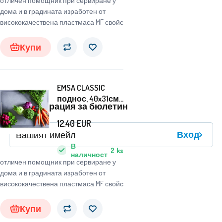
отличен помощник при сервиране у
дома и в градината изработен от
висококачествена пластмаса MF свойс
Купи
EMSA CLASSIC
поднос, 40x31см
Регистрация за бюлетин
- зеленчуци -
EMSA
12.40
EUR
Вход
В
2
ks
наличност
отличен помощник при сервиране у
дома и в градината изработен от
висококачествена пластмаса MF свойс
Купи