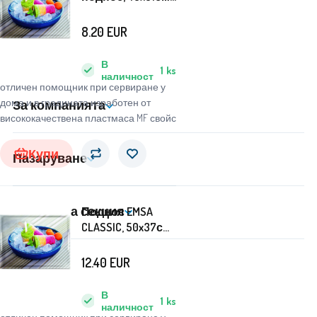
- сладолед -
EMSA
8.20
EUR
В
1
ks
наличност
отличен помощник при сервиране у
дома и в градината изработен от
За компанията
висококачествена пластмаса MF свойс
Купи
Пазаруване
Клиентска секция
Поднос EMSA
CLASSIC, 50x37см
- сладолед -
EMSA
12.40
EUR
В
1
ks
наличност