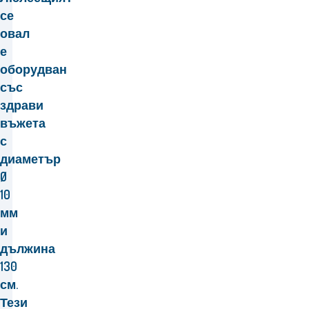
се
овал
е
оборудван
със
здрави
въжета
с
диаметър
Ø
10
мм
и
дължина
130
см.
Тези