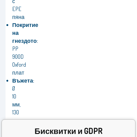
с
EPE
пяна
Покритие
на
гнездото:
PP
900D
Oxford
плат
Въжета:
Ø
10
мм,
130
см
Товароносимост:
Бисквитки и GDPR
150