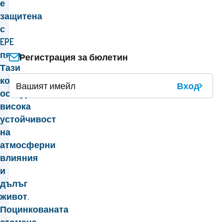
е
защитена
с
EPE
пяна.
Регистрация за бюлетин
Тази
комбинация
Вход
осигурява
висока
устойчивост
на
атмосферни
влияния
и
дълъг
живот.
Поцинкованата