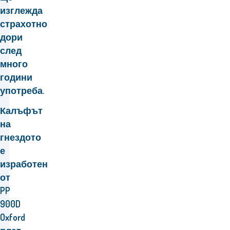
изглежда
страхотно
дори
след
много
години
употреба.
Калъфът
на
гнездото
е
изработен
от
PP
900D
Oxford