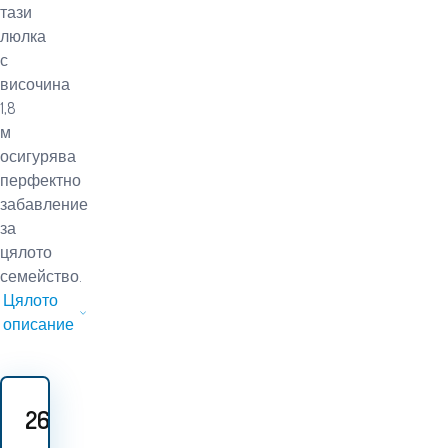
тази
люлка
с
височина
1,8
м
осигурява
перфектно
забавление
за
цялото
семейство.
Цялото
описание
26
EUR