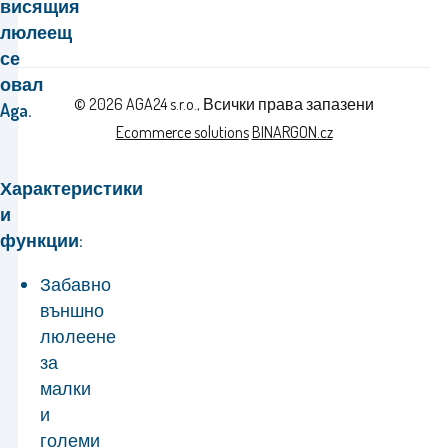
висящия
люлеещ
се
овал
© 2026 AGA24 s.r.o., Всички права запазени
Aga.
Ecommerce solutions
BINARGON.cz
Характеристики
и
функции:
Забавно
външно
люлеене
за
малки
и
големи