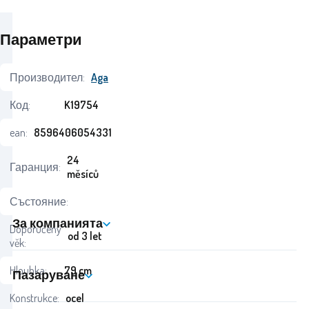
Параметри
Производител:
Aga
Код:
K19754
ean:
8596406054331
24
Гаранция:
měsíců
Състояние:
За компанията
Doporučený
od 3 let
věk:
Hloubka:
79 cm
Пазаруване
Konstrukce:
ocel