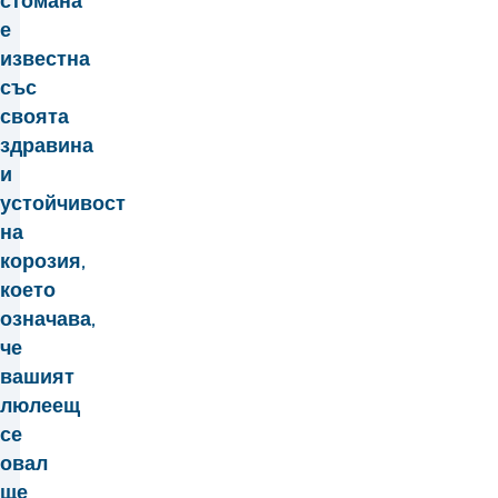
стомана
е
известна
със
своята
здравина
и
устойчивост
на
корозия,
което
означава,
че
вашият
люлеещ
се
овал
ще