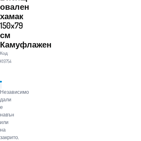
овален
хамак
150x79
см
Камуфлажен
Код:
K19754
Независимо
дали
е
навън
или
на
закрито,