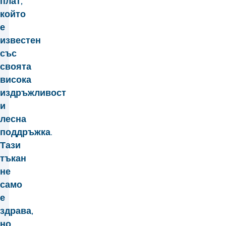
плат,
който
е
известен
със
своята
висока
издръжливост
и
лесна
поддръжка.
Тази
тъкан
не
само
е
здрава,
но