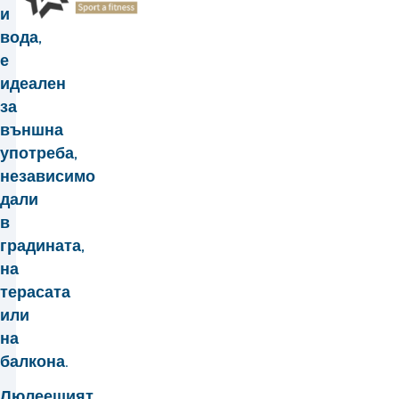
и
вода,
е
идеален
за
външна
употреба,
независимо
дали
в
градината,
на
терасата
или
на
балкона.
Люлеещият