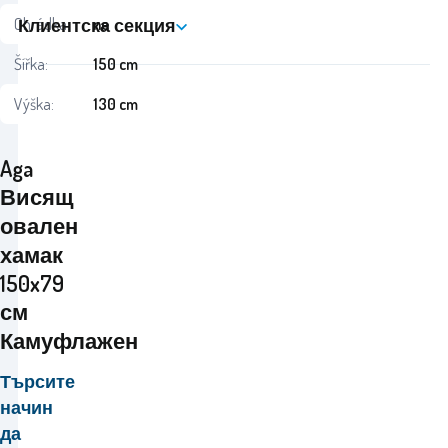
Клиентска секция
Ohrádka:
ne
Šířka:
150 cm
Výška:
130 cm
Aga
Висящ
овален
хамак
150x79
см
Камуфлажен
Търсите
начин
да