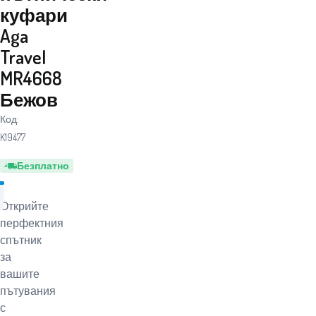
куфари
Aga
Travel
MR4668
Бежов
Код:
K19477
Безплатно
Открийте
перфектния
спътник
за
вашите
пътувания
с