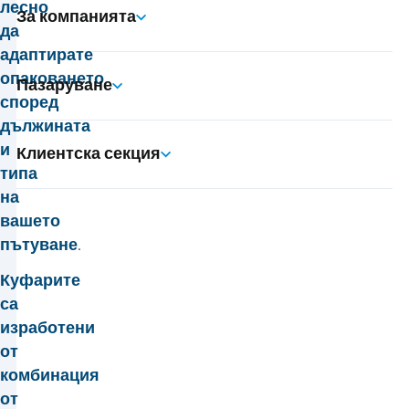
лесно
За компанията
да
адаптирате
опаковането
Пазаруване
според
дължината
и
Клиентска секция
типа
на
вашето
пътуване.
Куфарите
са
изработени
от
комбинация
от