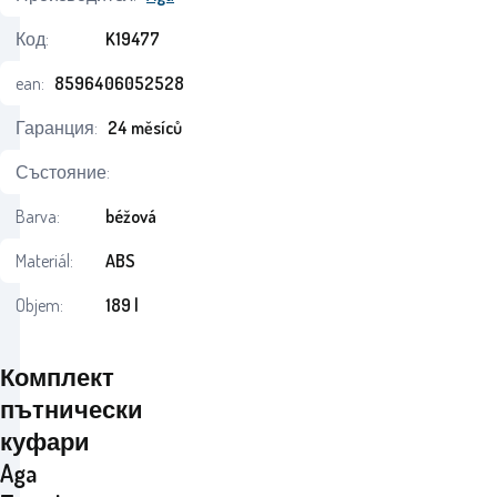
Код:
K19477
ean:
8596406052528
Гаранция:
24 měsíců
Състояние:
Barva:
béžová
Materiál:
ABS
Objem:
189 l
Комплект
пътнически
куфари
Aga