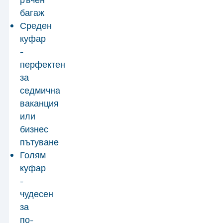
багаж
Среден
куфар
-
перфектен
за
седмична
ваканция
или
бизнес
пътуване
Голям
куфар
-
чудесен
за
по-