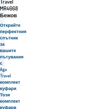
Travel
MR4668
Бежов
Открийте
перфектния
спътник
за
вашите
пътувания
с
Aga
Travel
комплект
куфари.
Този
комплект
куфари