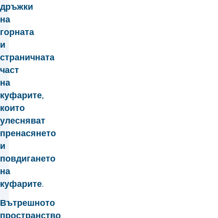
дръжки
на
горната
и
страничната
част
на
куфарите,
които
улесняват
пренасянето
и
повдигането
на
куфарите.
Вътрешното
пространство