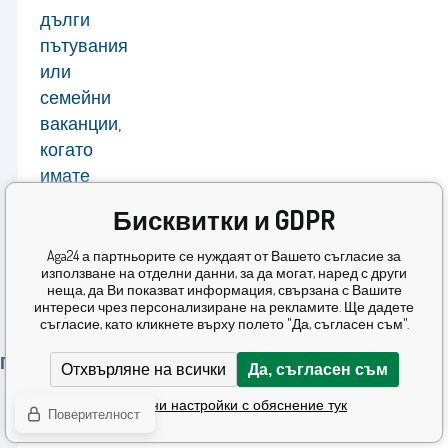
дълги
пътувания
или
семейни
ваканции,
когато
имате
нужда
Бисквитки и GDPR
© 2026 AGA24 s.r.o., Всички права запазени
от
повече
Ecommerce solutions
BINARGON.cz
Aga24 а партньорите се нуждаят от Вашето съгласие за
използване на отделни данни, за да могат, наред с други
пространство
неща, да Ви показват информация, свързана с Вашите
интереси чрез персонализиране на рекламите. Ще дадете
съгласие, като кликнете върху полето "Да, съгласен съм".
Параметри:
Отхвърляне на всички
Да, съгласен съм
Материал:
ABS,
Подробни настройки с обяснение тук
Поверителност
PC