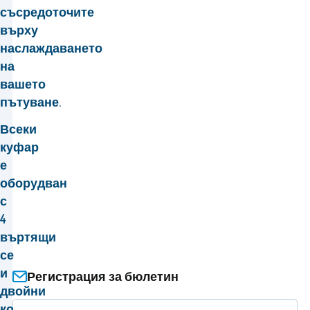
съсредоточите
върху
наслаждаването
на
вашето
пътуване.
Всеки
куфар
е
оборудван
с
4
въртящи
се
и
Регистрация за бюлетин
двойни
колела,