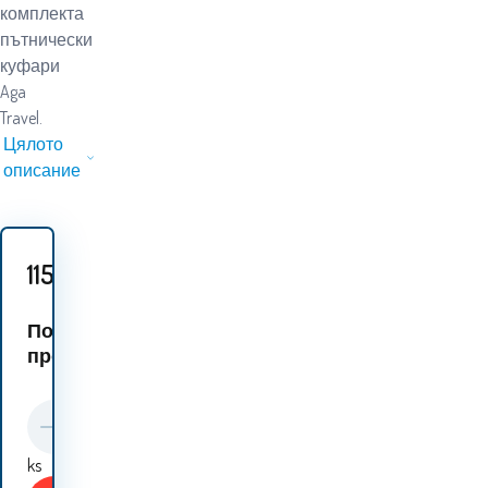
комплекта
пътнически
куфари
Aga
Travel.
Цялото
описание
115.70
EUR
Подобни
продукти:
ks