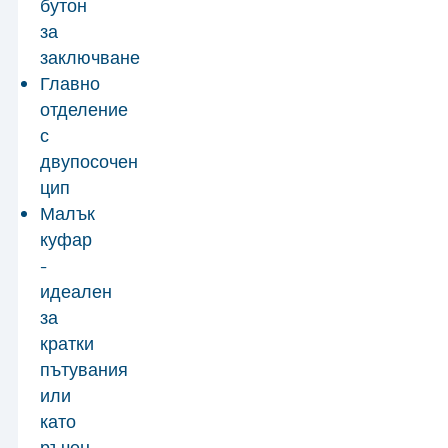
бутон
за
заключване
Главно
отделение
с
двупосочен
цип
Малък
куфар
-
идеален
за
кратки
пътувания
или
като
ръчен