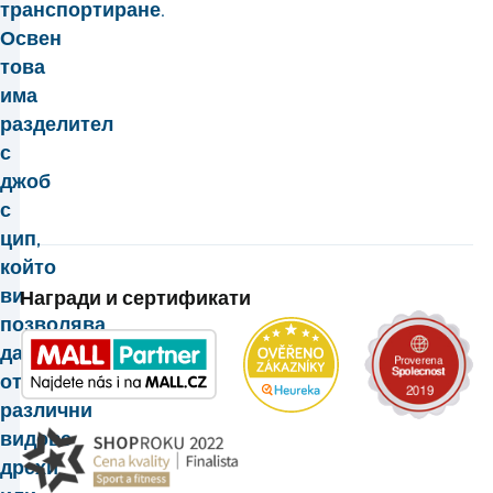
транспортиране.
Освен
това
има
разделител
с
джоб
с
цип,
който
ви
Награди и сертификати
позволява
да
отделите
различни
видове
дрехи