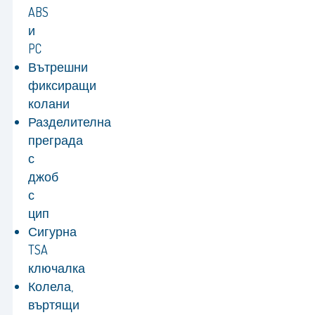
ABS
и
PC
Вътрешни
фиксиращи
колани
Разделителна
преграда
с
джоб
с
цип
Сигурна
TSA
ключалка
Колела,
въртящи