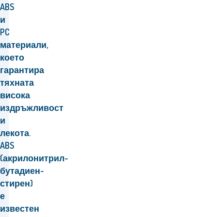
ABS
и
PC
материали,
което
гарантира
тяхната
висока
издръжливост
и
лекота.
ABS
(акрилонитрил-
бутадиен-
стирен)
е
известен