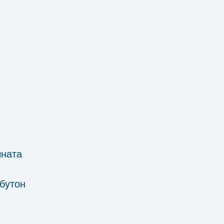
чната
 бутон