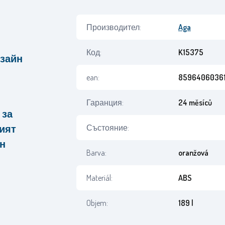
Производител:
Aga
Код:
K15375
изайн
ean:
8596406036
Гаранция:
24 měsíců
 за
кият
Състояние:
ен
Barva:
oranžová
Materiál:
ABS
Objem:
189 l