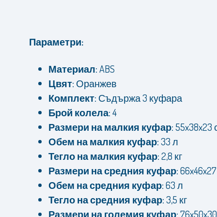
Параметри:
Материал:
ABS
Цвят:
Оранжев
Комплект:
Съдържа 3 куфара
Брой колела:
4
Размери на малкия куфар:
55x38x23 
Обем на малкия куфар:
33 л
Тегло на малкия куфар:
2,8 кг
Размери на средния куфар:
66x46x27
Обем на средния куфар:
63 л
Тегло на средния куфар:
3,5 кг
Размери на големия куфар:
76x50x30