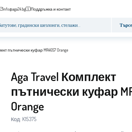
info@aga24.bg
Поддръжка и контакт
Търс
плект пътнически куфар MR4657 Orange
Aga Travel Комплект
пътнически куфар M
Orange
Код:
K15375