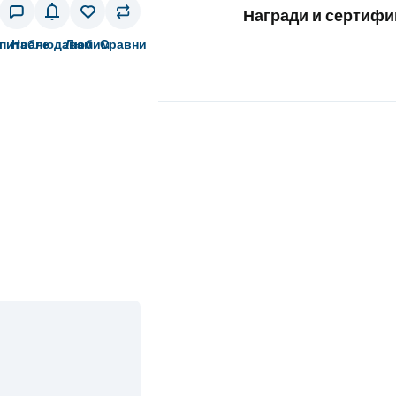
Награди и сертифи
питване
Наблюдавам
Любим
Сравни