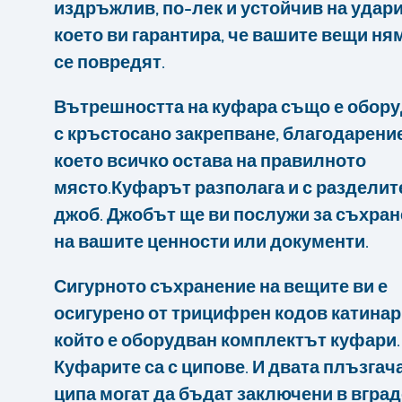
издръжлив, по-лек и устойчив на удари
което ви гарантира, че вашите вещи ня
се повредят.
Вътрешността на куфара също е обор
с кръстосано закрепване, благодарени
което всичко остава на правилното
място.Куфарът разполага и с разделит
джоб. Джобът ще ви послужи за съхра
на вашите ценности или документи.
Сигурното съхранение на вещите ви е
осигурено от трицифрен кодов катинар,
който е оборудван комплектът куфари.
Куфарите са с ципове. И двата плъзгач
ципа могат да бъдат заключени в вгра