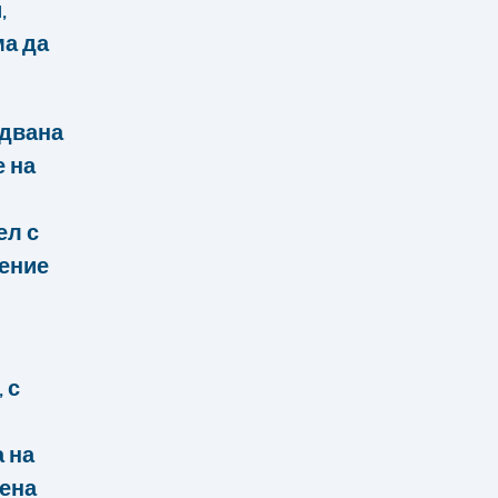
,
ма да
удвана
е на
ел с
нение
 с
а на
дена