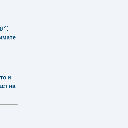
 °)
 имате
то и
аст на