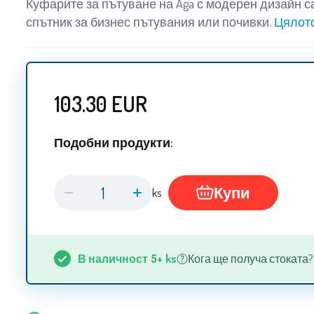
Куфарите за пътуване на Aga с модерен дизайн 
спътник за бизнес пътувания или почивки.
Цялот
103.30
EUR
Подобни продукти:
Купи
ks
В наличност
5+
ks
Кога ще получа стоката? 13