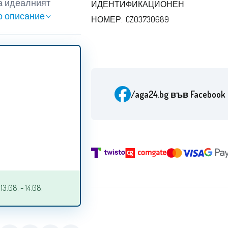
са идеалният
ИДЕНТИФИКАЦИОНЕН
о описание
НОМЕР: CZ03730689
/aga24.bg
във Facebook
.08. - 14.08.