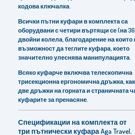
кодова ключалка.
Всички пътни куфари в комплекта са
оборудвани с четири въртящи се (на 360
двойни колела, благодарение на които
възможност да теглите куфара, което
значително улеснява манипулацията.
Всяко куфарче включва телескопична
трисекционна ергономична дръжка, как
две дръжки на горната и страничната ч
куфарите за пренасяне.
Спецификации на комплекта от
три
пътнически куфара Aga Travel
.