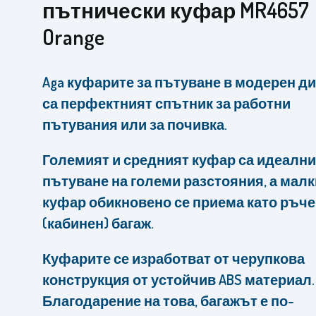
пътнически куфар MR4657
Orange
Aga куфарите за пътуване в модерен д
са перфектният спътник за работни
пътувания или за почивка.
Големият и средният куфар са идеални
пътуване на големи разстояния, а мал
куфар обикновено се приема като ръч
(кабинен) багаж.
Куфарите се изработват от черупкова
конструкция от устойчив ABS материал.
Благодарение на това, багажът е по-