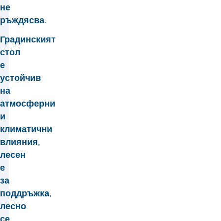
не
ръждясва.
Градинският
стол
е
устойчив
на
атмосферни
и
климатични
влияния,
лесен
е
за
поддръжка,
лесно
се