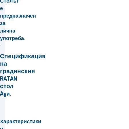
Столът
е
предназначен
за
лична
употреба.
Спецификация
на
градинския
RATAN
стол
Aga.
Характеристики
и