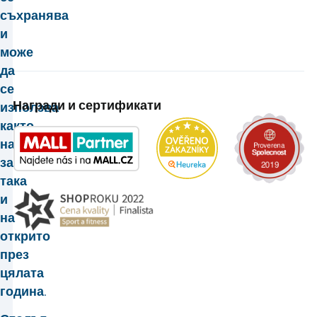
съхранява
и
може
да
се
Награди и сертификати
използва
както
на
закрито,
така
и
на
открито
през
цялата
година
.