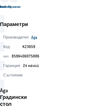
вам
Любим
Сравни
Параметри
Производител:
Aga
Код:
K23659
ean:
8596406075886
Гаранция:
24 měsíců
Състояние:
Aga
Градински
стол