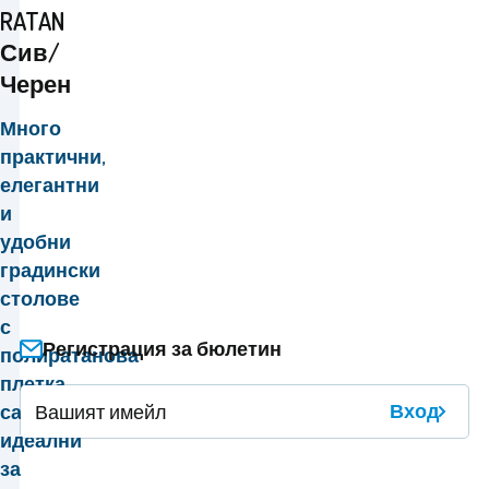
RATAN
Сив/
Черен
Много
практични,
елегантни
и
удобни
градински
столове
с
Регистрация за бюлетин
полиратанова
плетка
Вход
са
идеални
за