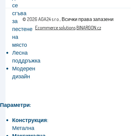
се
сгъва
© 2026 AGA24 s.r.o., Всички права запазени
за
Ecommerce solutions
BINARGON.cz
пестене
на
място
Лесна
поддръжка
Модерен
дизайн
Параметри:
Конструкция:
Метална
Максимална