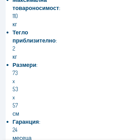
товароносимост:
110
кг
Тегло
приблизително:
2
кг
Размери:
73
x
53
x
57
см
Гаранция:
24
месеца