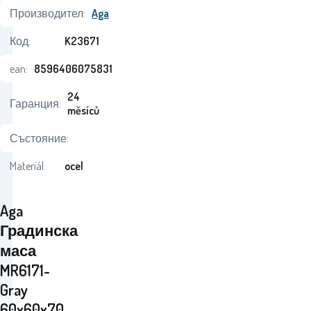
Производител:
Aga
Код:
K23671
ean:
8596406075831
24
Гаранция:
měsíců
Състояние:
Materiál:
ocel
Aga
Градинска
маса
MR6171-
Gray
60x60x70