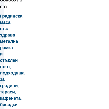
cm
Градинска
маса
със
здрава
метална
рамка
и
стъклен
плот,
подходяща
за
градини,
тераси,
кафенета,
беседки,