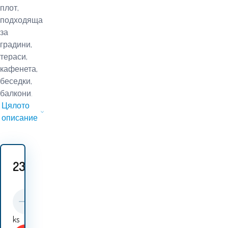
плот,
подходяща
за
градини,
тераси,
кафенета,
беседки,
балкони.
Цялото
описание
23.90
EUR
ks