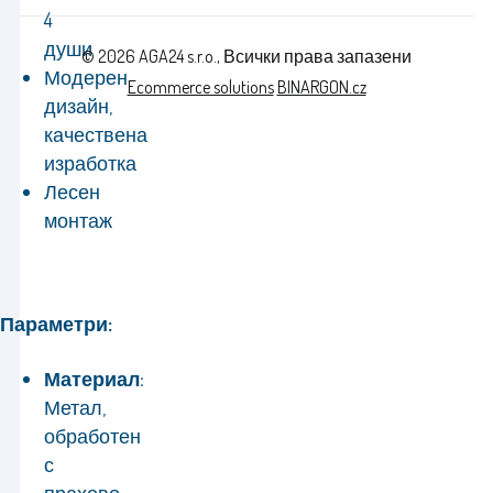
4
души
© 2026 AGA24 s.r.o., Всички права запазени
Модерен
Ecommerce solutions
BINARGON.cz
дизайн,
качествена
изработка
Лесен
монтаж
Параметри:
Материал:
Метал,
обработен
с