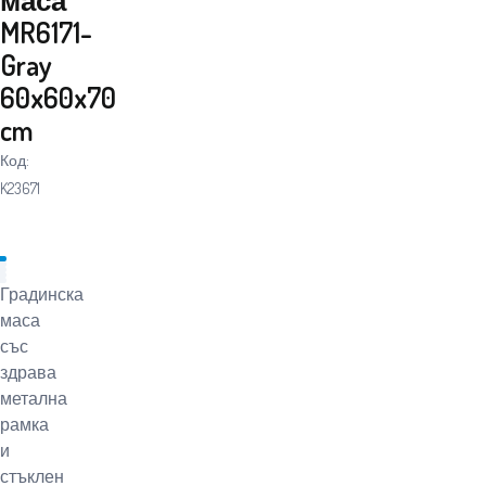
MR6171-
Gray
60x60x70
cm
Код:
K23671
Градинска
маса
със
здрава
метална
рамка
и
стъклен