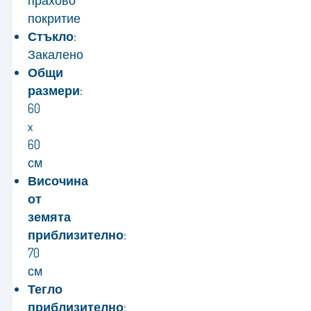
прахово
покритие
Стъкло:
Закалено
Общи
размери:
60
x
60
см
Височина
от
земята
приблизително:
70
см
Тегло
приблизително: