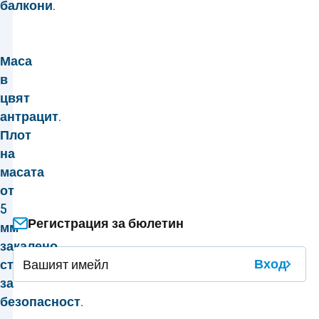
балкони.
Маса
в
цвят
антрацит.
Плот
на
масата
от
5
Регистрация за бюлетин
мм
закалено
Вход
стъкло
за
безопасност.