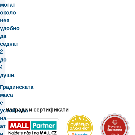
могат
около
нея
удобно
да
седнат
2
до
4
души.
Градинската
маса
е
Награди и сертификати
устойчива
на
атмосферни
и