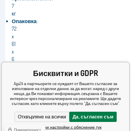
7
кг
Опаковка:
72
x
61
x
6
см
Бисквитки и GDPR
Цвят:
Сив
Aga24 а партньорите се нуждаят от Вашето съгласие за
използване на отделни данни, за да могат, наред с други
Производител:
неща, да Ви показват информация, свързана с Вашите
Aga
интереси чрез персонализиране на рекламите. Ще дадете
съгласие, като кликнете върху полето "Да, съгласен съм".
Гаранция:
24
Отхвърляне на всички
Да, съгласен съм
месеца
Подробни настройки с обяснение тук
Поверителност