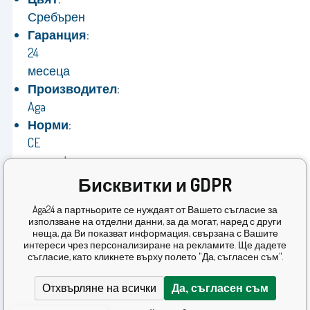
Сребърен
Гаранция:
24
месеца
Производител:
Aga
Норми:
CE
сертификат,
съответства
Бисквитки и GDPR
на
Aga24 а партньорите се нуждаят от Вашето съгласие за
директивите
използване на отделни данни, за да могат, наред с други
на
неща, да Ви показват информация, свързана с Вашите
интереси чрез персонализиране на рекламите. Ще дадете
ЕС
съгласие, като кликнете върху полето "Да, съгласен съм".
Отхвърляне на всички
Да, съгласен съм