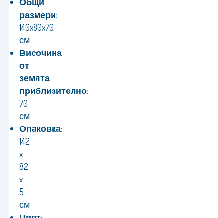
Общи
размери:
140x80x70
см
Височина
от
земята
приблизително:
70
см
Опаковка:
142
x
82
x
5
см
Цвят: