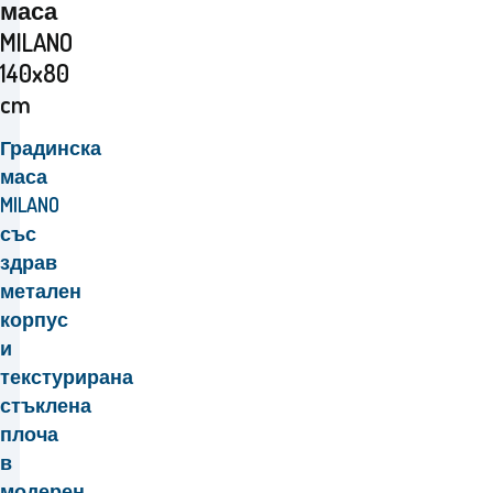
маса
MILANO
140x80
cm
Градинска
маса
MILANO
със
здрав
метален
корпус
и
текстурирана
стъклена
плоча
в
модерен