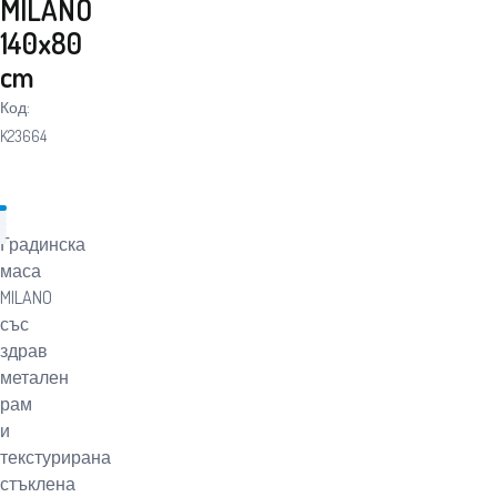
MILANO
140x80
cm
Код:
K23664
Градинска
маса
MILANO
със
здрав
метален
рам
и
текстурирана
стъклена