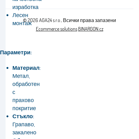
изработка
Лесен
© 2026 AGA24 s.r.o., Всички права запазени
монтаж
Ecommerce solutions
BINARGON.cz
Параметри:
Материал:
Метал,
обработен
с
прахово
покритие
Стъкло:
Грапаво,
закалено