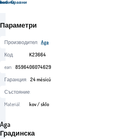
вам
Любим
Сравни
Параметри
Производител:
Aga
Код:
K23664
ean:
8596406074629
Гаранция:
24 měsíců
Състояние:
Materiál:
kov / sklo
Aga
Градинска