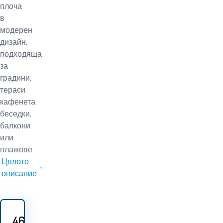
плоча
в
модерен
дизайн,
подходяща
за
градини,
тераси,
кафенета,
беседки,
балкони
или
плажове.
Цялото
описание
46.70
EUR