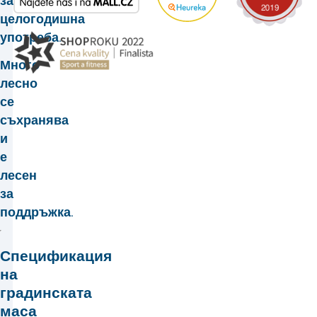
за
целогодишна
употреба.
Много
лесно
се
съхранява
и
е
лесен
за
поддръжка.
Спецификация
на
градинската
маса