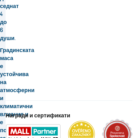
седнат
4
до
6
души.
Градинската
маса
е
устойчива
на
атмосферни
и
климатични
влияния
и
Награди и сертификати
е
подходяща