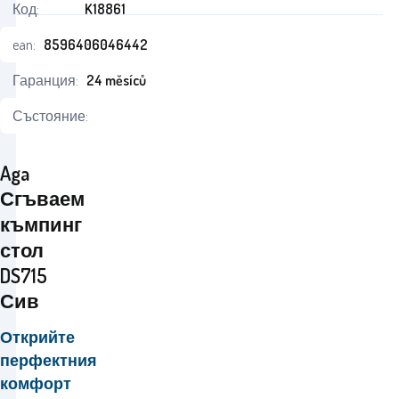
Код:
K18861
ean:
8596406046442
Гаранция:
24 měsíců
Състояние:
Aga
Сгъваем
къмпинг
стол
DS715
Сив
Открийте
перфектния
комфорт