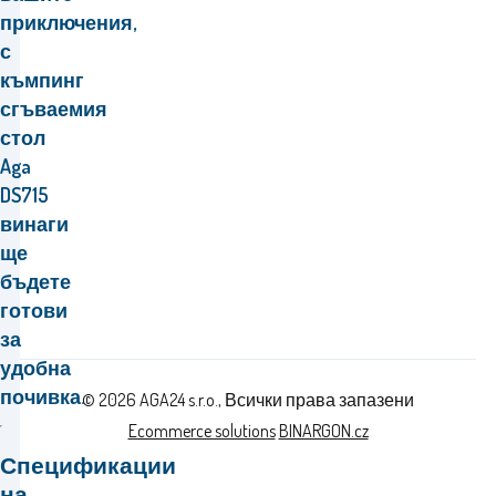
приключения,
с
къмпинг
сгъваемия
стол
Aga
DS715
винаги
ще
бъдете
готови
за
удобна
почивка.
© 2026 AGA24 s.r.o., Всички права запазени
Ecommerce solutions
BINARGON.cz
Спецификации
на