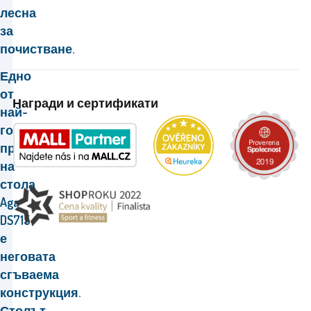
лесна
за
почистване.
Едно
от
Награди и сертификати
най-
големите
предимства
на
стола
Aga
DS715
е
неговата
сгъваема
конструкция.
Столът