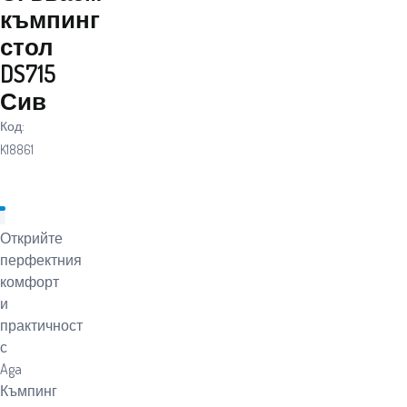
къмпинг
стол
DS715
Сив
Код:
K18861
Открийте
перфектния
комфорт
и
практичност
с
Aga
Къмпинг