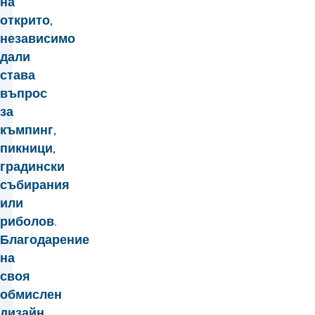
на
открито,
независимо
дали
става
въпрос
за
къмпинг,
пикници,
градински
събирания
или
риболов.
Благодарение
на
своя
обмислен
дизайн