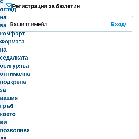
с
Регистрация за бюлетин
оглед
на
Вход
вашия
комфорт.
Формата
на
седалката
осигурява
оптимална
подкрепа
за
вашия
гръб,
което
ви
позволява
да