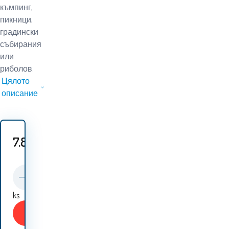
къмпинг,
пикници,
градински
събирания
или
риболов.
Цялото
описание
7.80
EUR
ks
Купи