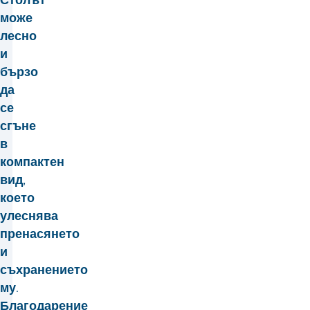
може
лесно
и
бързо
да
се
сгъне
в
компактен
вид,
което
улеснява
пренасянето
и
съхранението
му.
Благодарение