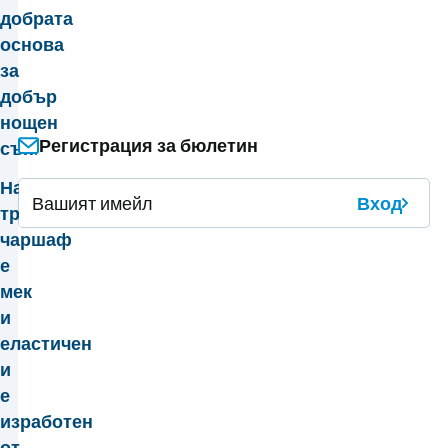
добрата
основа
за
добър
нощен
Регистрация за бюлетин
сън.
Нашият
Вход
трикотажен
чаршаф
е
мек
и
еластичен
и
е
изработен
от