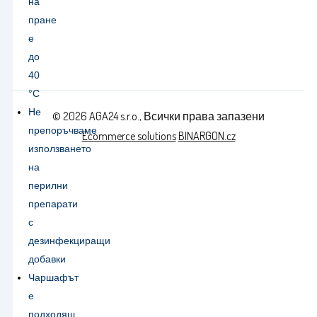
на
пране
е
до
40
°C
Не
© 2026 AGA24 s.r.o., Всички права запазени
препоръчваме
Ecommerce solutions
BINARGON.cz
използването
на
перилни
препарати
с
дезинфекциращи
добавки
Чаршафът
е
подходящ