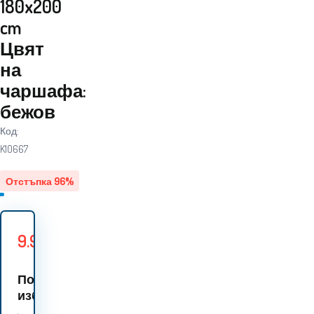
180x200
cm
Цвят
на
чаршафа:
бежов
Код:
K10667
Отстъпка
96
%
9.90
EUR
237
EUR
Спестявате
227.10
EUR
По
избор 3 варианти: