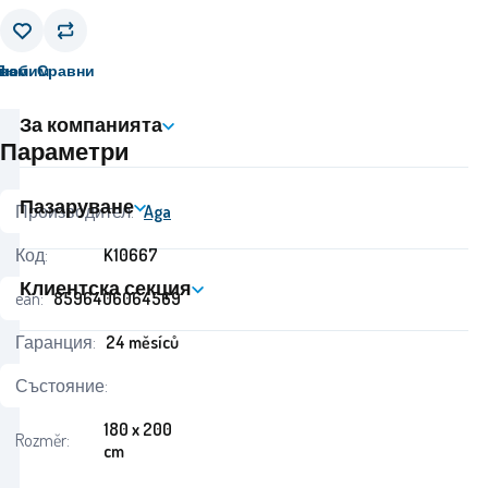
вам
Любим
Сравни
За компанията
Параметри
Пазаруване
Производител:
Aga
Код:
K10667
Клиентска секция
ean:
8596406064569
Гаранция:
24 měsíců
Състояние:
180 x 200
Rozměr:
cm