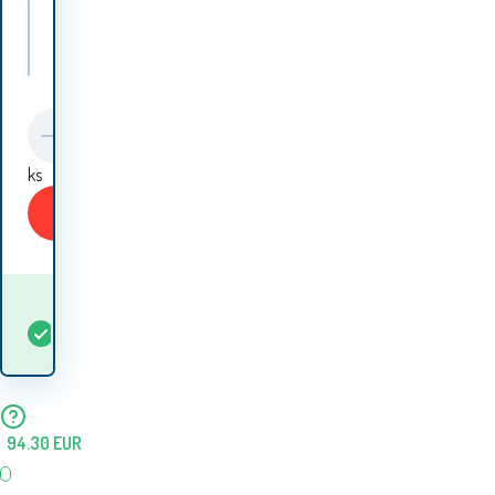
Aga чаршаф JERSEY 180x200 cm Цвят на чаршафа: бежов
Aga чаршаф JERSEY 180x200 cm Цвят на чаршафа: тъмно сив
ks
Aga чаршаф JERSEY 180x200 cm Цвят на чаршафа: черен
Купи
Кога ще получа
В
5+
ks
стоката? 10.08. - 11.08.
наличност
94.30
EUR