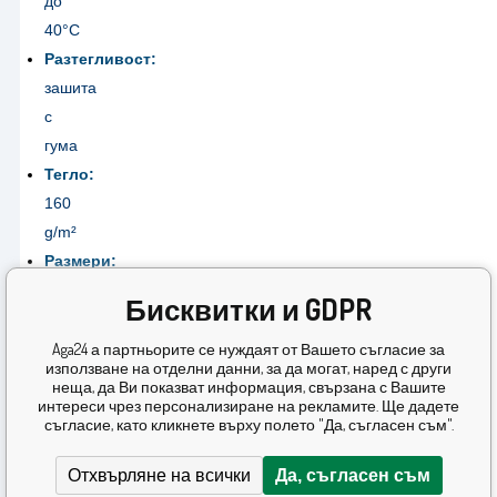
до
40°C
Разтегливост:
зашита
с
гума
Тегло:
160
g/m²
Размери:
180x200
Бисквитки и GDPR
cm
Производител:
Aga24 а партньорите се нуждаят от Вашето съгласие за
използване на отделни данни, за да могат, наред с други
Aga
неща, да Ви показват информация, свързана с Вашите
интереси чрез персонализиране на рекламите. Ще дадете
Гаранция
съгласие, като кликнете върху полето "Да, съгласен съм".
:
24
Отхвърляне на всички
Да, съгласен съм
месеца