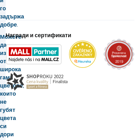
и
го
задържа
добре.
Награди и сертификати
Можете
да
избирате
от
широка
гама
цветове,
които
не
губят
цвета
си
дори