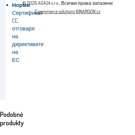
© 2026 AGA24 s.r.o., Всички права запазени
Норми:
Ecommerce solutions
BINARGON.cz
Сертификат
CE,
отговаря
на
директивите
на
ЕС
Podobné
produkty