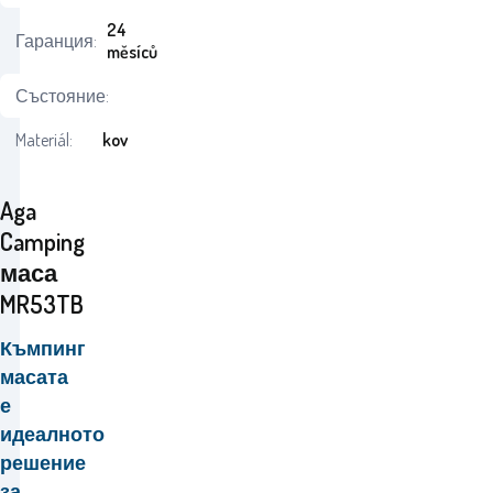
24
Гаранция:
měsíců
Състояние:
Materiál:
kov
Aga
Camping
маса
MR53TB
Къмпинг
масата
е
идеалното
решение
за