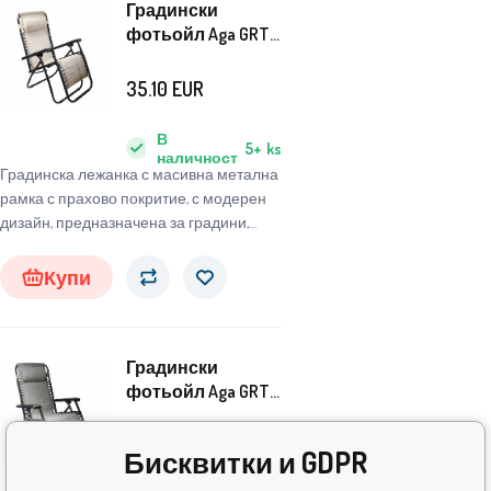
Градински
фотьойл Aga GRT
MR51CH
35.10
EUR
В
5+
ks
наличност
Градинска лежанка с масивна метална
рамка с прахово покритие, с модерен
дизайн, предназначена за градини,
тераси, балкони или плажове.
Купи
Градински
фотьойл Aga GRT
MR57CH
58.60
EUR
Бисквитки и GDPR