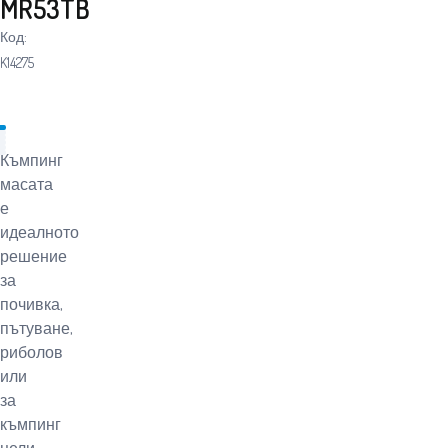
MR53TB
Код:
K14275
Къмпинг
масата
е
идеалното
решение
за
почивка,
пътуване,
риболов
или
за
къмпинг