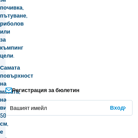
почивка,
пътуване,
риболов
или
за
къмпинг
цели.
Самата
повърхност
на
Регистрация за бюлетин
масата,
на
височина
Вход
50
см,
е