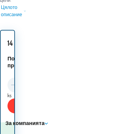
цели.
Цялото
описание
14
EUR
Подобни
продукти:
ks
Купи
За компанията
Кога ще получа