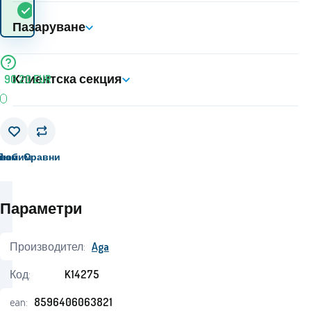
В
5+
ks
стоката? 10.08. - 11.08.
наличност
Пазаруване
Клиентска секция
90.20
EUR
вам
Любим
Сравни
Параметри
Производител:
Aga
Код:
K14275
ean:
8596406063821