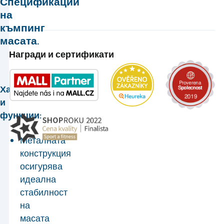
Спецификации
на
къмпинг
масата.
Награди и сертификати
Характеристики
и
функции:
Металната
конструкция
осигурява
идеална
стабилност
на
масата