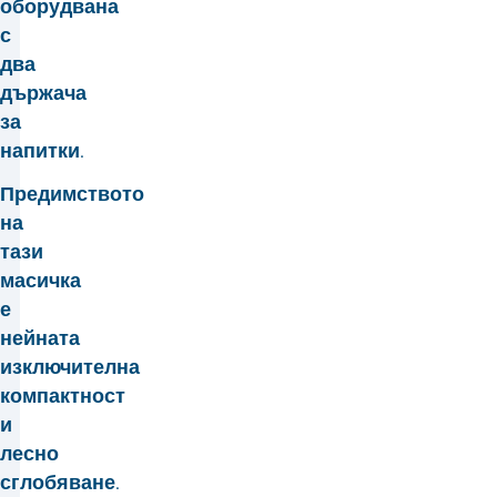
оборудвана
с
два
държача
за
напитки.
Предимството
на
тази
масичка
е
нейната
изключителна
компактност
и
лесно
сглобяване.