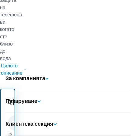
защита
на
телефона
ви,
когато
сте
близо
до
вода.
Цялото
описание
За компанията
4.10
EUR
Пазаруване
Клиентска секция
ks