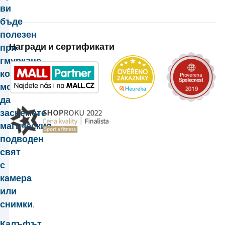
ви
бъде
полезен
Награди и сертификати
при
гмуркане,
когато
можете
да
заснемете
магическия
подводен
свят
с
камера
или
снимки.
Калъфът