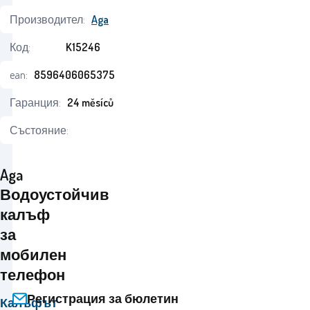
Производител:
Aga
Код:
K15246
ean:
8596406065375
Гаранция:
24 měsíců
Състояние:
Aga
Водоустойчив
калъф
за
мобилен
телефон
Регистрация за бюлетин
Калъфът