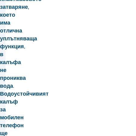
затваряне,
което
има
отлична
уплътняваща
функция,
в
калъфа
не
прониква
вода.
Водоустойчивият
калъф
за
мобилен
телефон
ще