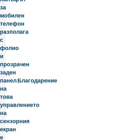
за
мобилен
телефон
разполага
с
фолио
и
прозрачен
заден
панел.Благодарение
на
това
управлението
на
сензорния
екран
е