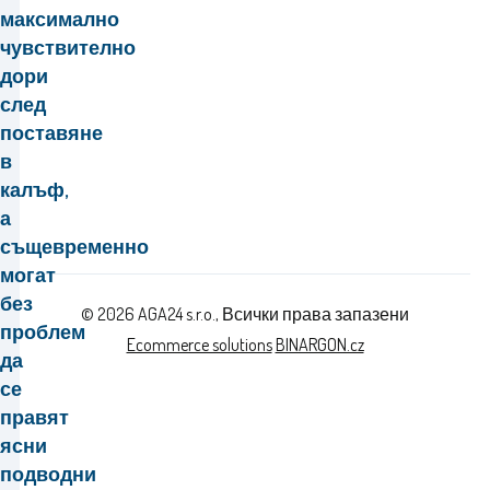
максимално
чувствително
дори
след
поставяне
в
калъф,
а
същевременно
могат
без
© 2026 AGA24 s.r.o., Всички права запазени
проблем
Ecommerce solutions
BINARGON.cz
да
се
правят
ясни
подводни