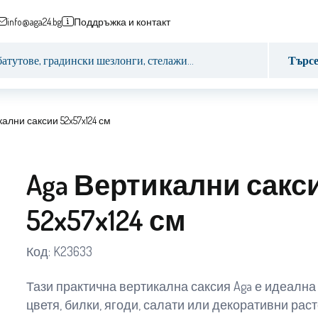
info@aga24.bg
Поддръжка и контакт
Търс
ални саксии 52x57x124 см
Aga Вертикални сакс
52x57x124 см
Код:
K23633
Тази практична вертикална саксия Aga е идеална
цветя, билки, ягоди, салати или декоративни рас