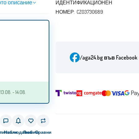
то описание
ИДЕНТИФИКАЦИОНЕН
НОМЕР: CZ03730689
/aga24.bg
във Facebook
.08. - 14.08.
питване
Наблюдавам
Любим
Сравни