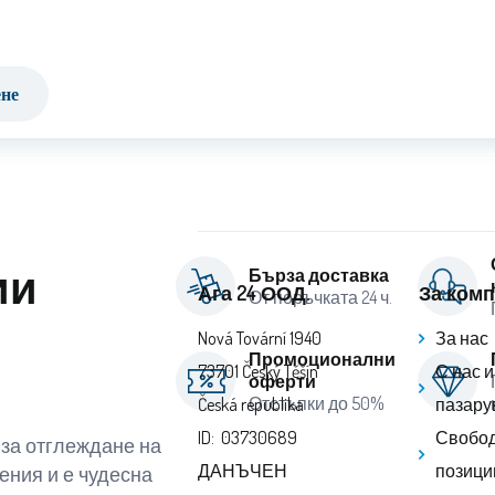
ене
ии
Бърза доставка
Ага 24 ООД.
За ком
От поръчката 24 ч.
Nová Tovární 1940
За нас
Промоционални
73701 Český Těšín
С нас 
оферти
Отстъпки до 50%
Česká republika
пазару
ID: 03730689
Свобод
 за отглеждане на
ДАНЪЧЕН
позици
тения и е чудесна