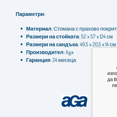
Параметри:
Материал:
Стомана с прахово покрит
Размери на стойката:
52 x 57 x 124 см
Размери на сандъка:
49,5 x 20,5 x 14 см
Производител:
Aga
Гаранция:
24 месеца
изпо
да В
пе