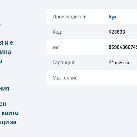
Производител:
Aga
е
Код:
K23633
я и е
ean:
8596406074
имна
о
Гаранция:
24 měsíců
Състояние:
ния.
ен
 които
ящи за