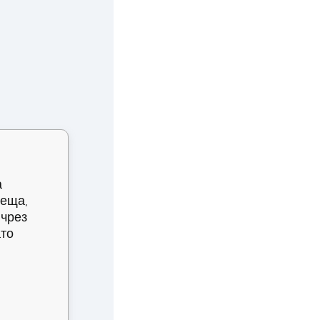
а
неща,
 чрез
ато