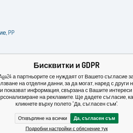
ие, PP
Бисквитки и GDPR
Aga24 а партньорите се нуждаят от Вашето съгласие з
лзване на отделни данни, за да могат, наред с други 
и показват информация, свързана с Вашите интереси
рсонализиране на рекламите. Ще дадете съгласие, к
кликнете върху полето "Да, съгласен съм".
Отхвърляне на всички
Да, съгласен съм
Подробни настройки с обяснение тук