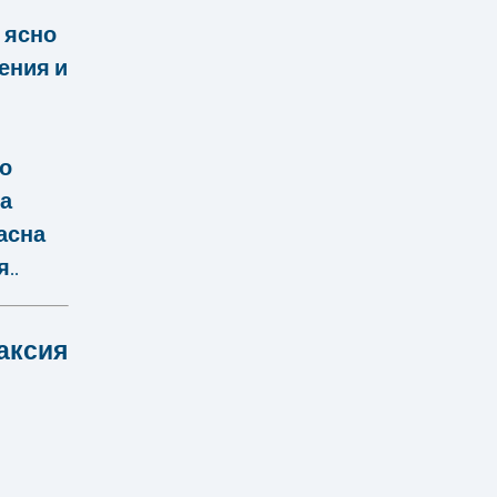
 ясно
ения и
о
та
пасна
..
аксия