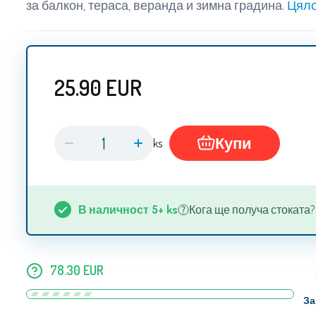
за балкон, тераса, веранда и зимна градина.
Цяло
25.90
EUR
Купи
ks
В наличност
5+
ks
Кога ще получа стоката? 13
78.30
EUR
За