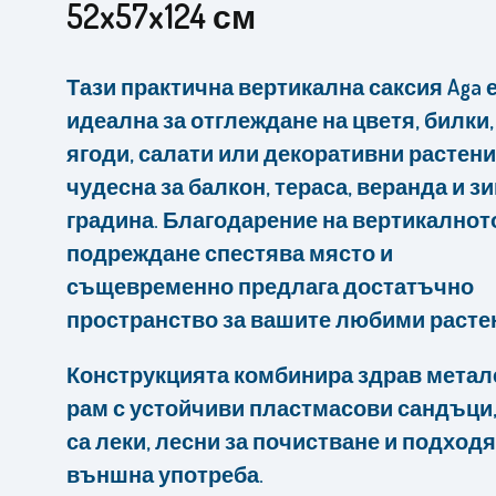
52x57x124 см
Тази практична вертикална саксия Aga 
идеална за отглеждане на цветя, билки,
ягоди, салати или декоративни растени
чудесна за балкон, тераса, веранда и з
градина. Благодарение на вертикалнот
подреждане спестява място и
същевременно предлага достатъчно
пространство за вашите любими расте
Конструкцията комбинира здрав метал
рам с устойчиви пластмасови сандъци,
са леки, лесни за почистване и подход
външна употреба.