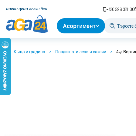
ниски цени
всеки ден
+420 596 321 100
Асортимент
Къща и градина
Повдигнати лехи и саксии
Aga Вертик