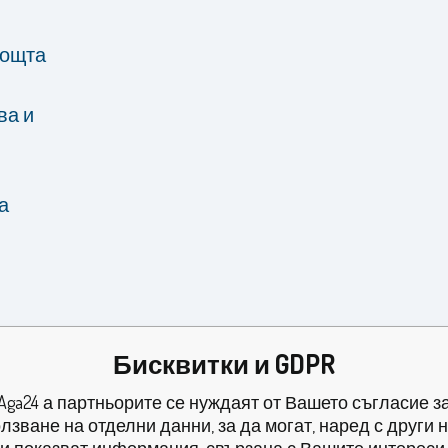
мощта
ва и
а
Бисквитки и GDPR
Aga24 а партньорите се нуждаят от Вашето съгласие з
лзване на отделни данни, за да могат, наред с други 