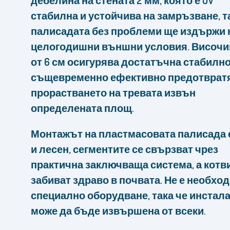
дебелина на стената 2 мм, която е UV
стабилна и устойчива на замръзване, т
палисадата без проблеми ще издържи 
целогодишни външни условия. Височи
от 6 см осигурява достатъчна стабилно
същевременно ефективно предотврат
прорастването на тревата извън
определената площ.
Монтажът на пластмасовата палисада 
и лесен, сегментите се свързват чрез
практична заключваща система, а котви
забиват здраво в почвата. Не е необхо
специално оборудване, така че инстал
може да бъде извършена от всеки.