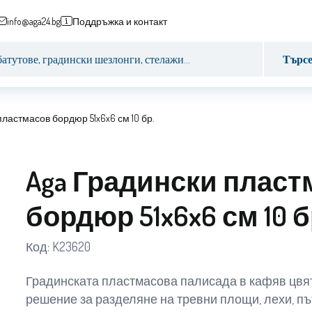
info@aga24.bg
Поддръжка и контакт
Търс
пластмасов бордюр 51x6x6 см 10 бр.
Aga Градински пласт
бордюр 51x6x6 см 10 б
Код:
K23620
Градинската пластмасова палисада в кафяв цвя
решение за разделяне на тревни площи, лехи, пъ