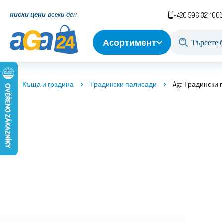
ниски цени
всеки ден
+420 596 321 100
Асортимент
Къща и градина
Градински палисади
Aga Градински 