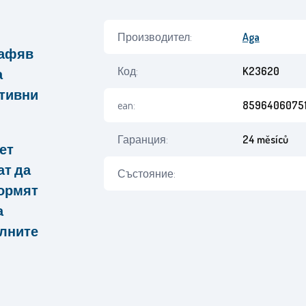
Производител:
Aga
кафяв
Код:
K23620
а
ативни
ean:
8596406075
Гаранция:
24 měsíců
ет
ат да
Състояние:
формят
а
алните