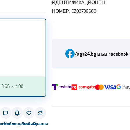
ИДЕНТИФИКАЦИОНЕН
НОМЕР: CZ03730689
/aga24.bg
във Facebook
.08. - 14.08.
питване
Наблюдавам
Любим
Сравни