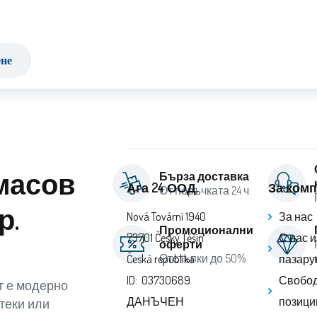
ене
масов
Бърза доставка
Ага 24 ООД.
За ком
От поръчката 24 ч.
р.
Nová Tovární 1940
За нас
Промоционални
73701 Český Těšín
С нас 
оферти
Отстъпки до 50%
Česká republika
пазару
ID: 03730689
Свобод
т е модерно
ДАНЪЧЕН
позици
теки или