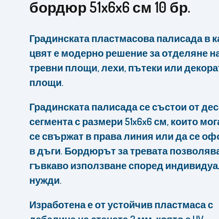
бордюр 51x6x6 см 10 бр.
Градинската пластмасова палисада в 
цвят е модерно решение за отделяне н
тревни площи, лехи, пътеки или декор
площи.
Градинската палисада се състои от дес
сегмента с размери 51x6x6 см, които мог
се свържат в права линия или да се о
в дъги. Бордюрът за тревата позволяв
гъвкаво използване според индивиду
нужди.
Изработена е от устойчив пластмаса с