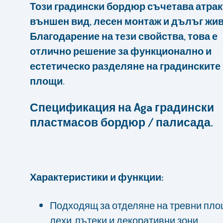
Този градински бордюр съчетава атра
външен вид, лесен монтаж и дълъг жив
Благодарение на тези свойства, това е
отлично решение за функционално и
естетическо разделяне на градинските
площи.
Спецификация на Aga градински
пластмасов бордюр / палисада.
Характеристики и функции:
Подходящ за отделяне на тревни пло
лехи, пътеки и декоративни зони