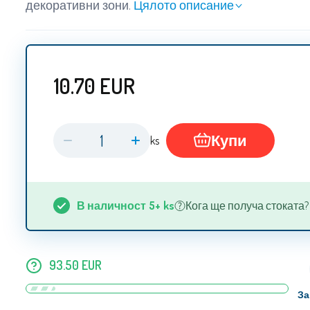
декоративни зони.
Цялото описание
10.70
EUR
Купи
ks
В наличност
5+
ks
Кога ще получа стоката? 13
93.50
EUR
За