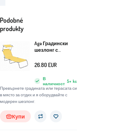
Podobné
produkty
Aga Градински
шезлонг с
балдахин Жълт
26.80
EUR
В
5+
ks
наличност
Превърнете градината или терасата си
в място за отдих и я оборудвайте с
модерен шезлонг.
Купи