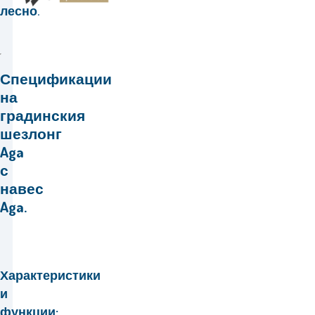
лесно.
Спецификации
на
градинския
шезлонг
Aga
с
навес
Aga.
Характеристики
и
функции: