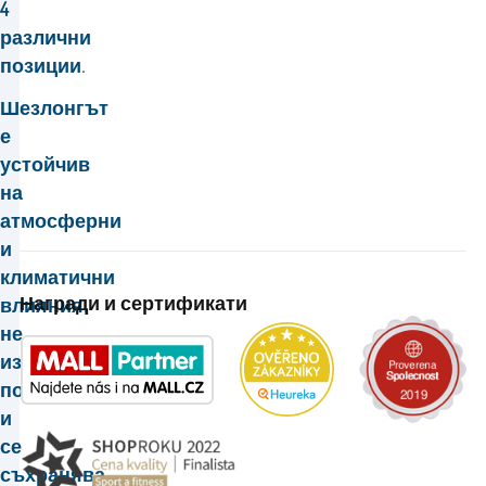
4
различни
позиции.
Шезлонгът
е
устойчив
на
атмосферни
и
климатични
Награди и сертификати
влияния,
не
изисква
поддръжка
и
се
съхранява