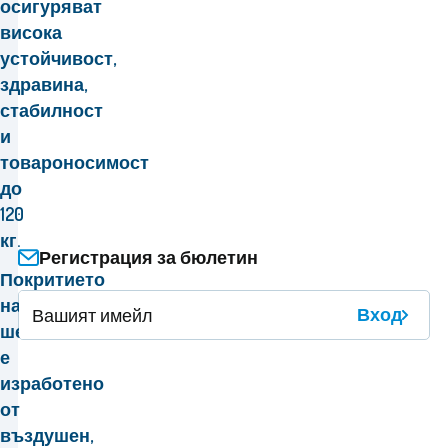
осигуряват
висока
устойчивост,
здравина,
стабилност
и
товароносимост
до
120
кг.
Регистрация за бюлетин
Покритието
на
Вход
шезлонга
е
изработено
от
въздушен,