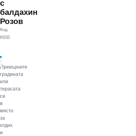
с
балдахин
Розов
Код:
K16515
Превърнете
градината
или
терасата
си
в
място
за
отдих
и