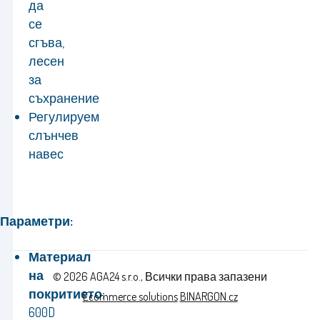
да
се
сгъва,
лесен
за
съхранение
Регулируем
слънчев
навес
Параметри:
Материал
на
© 2026 AGA24 s.r.o., Всички права запазени
покритието:
Ecommerce solutions
BINARGON.cz
600D