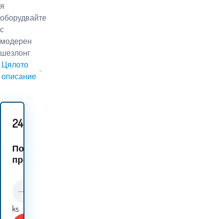
я
оборудвайте
с
модерен
шезлонг.
Цялото
описание
24.80
EUR
Подобни
продукти:
ks