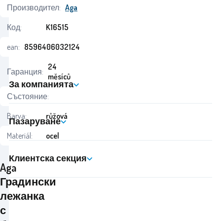
Производител:
Aga
Код:
K16515
ean:
8596406032124
24
Гаранция:
měsíců
За компанията
Състояние:
Barva:
růžová
Пазаруване
Materiál:
ocel
Клиентска секция
Aga
Градински
лежанка
с