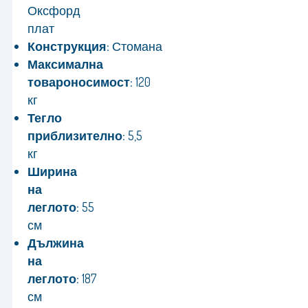
Оксфорд
плат
Конструкция:
Стомана
Максимална
товароносимост:
120
кг
Тегло
приблизително:
5,5
кг
Ширина
на
леглото:
55
см
Дължина
на
леглото:
187
см