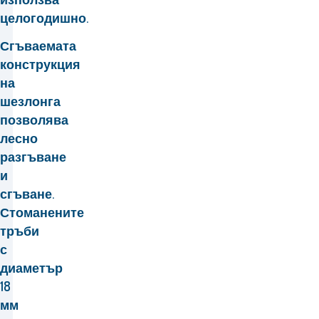
целогодишно
.
Сгъваемата
конструкция
на
шезлонга
позволява
лесно
разгъване
и
сгъване.
Стоманените
тръби
с
диаметър
18
мм