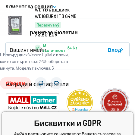
Клиентска секция
WD твърд диск
WD10EURX 1TB 64MB
Repasovaný
Регистрация за бюлетин
73.90
EUR
В
5+
ks
Вход
наличност
1TB твърд диск Western Digital с плочи,
които се въртят със 7200 оборота в
минута. Моделът включва 6
Купи
Награди и сертификати
Бисквитки и GDPR
Aga24 а партньорите се нуждаят от Вашето съгласие за