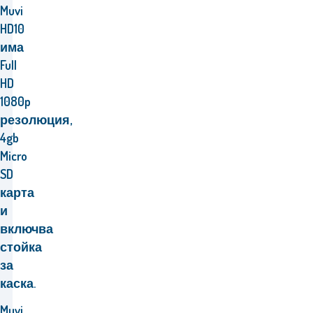
Muvi
HD10
има
Full
HD
1080p
резолюция,
4gb
Micro
SD
карта
и
включва
стойка
за
каска.
Muvi