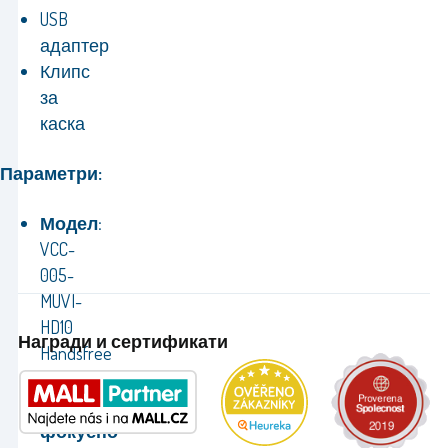
USB
адаптер
Клипс
за
каска
Параметри:
Модел:
VCC-
005-
MUVI-
HD10
Награди и сертификати
Handsfree
видеокамера
Минимално
фокусно