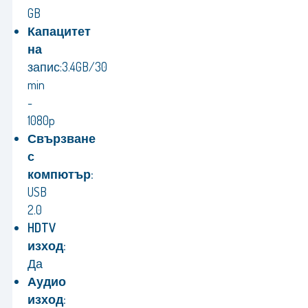
GB
Капацитет
на
запис:
3.4GB/30
min
-
1080p
Свързване
с
компютър:
USB
2.0
HDTV
изход:
Да
Аудио
изход: