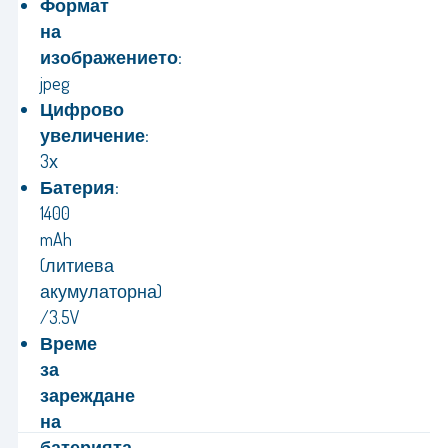
Формат
на
изображението:
jpeg
Цифрово
увеличение:
3х
Батерия:
1400
mAh
(литиева
акумулаторна)
/3.5V
Време
за
зареждане
на
батерията