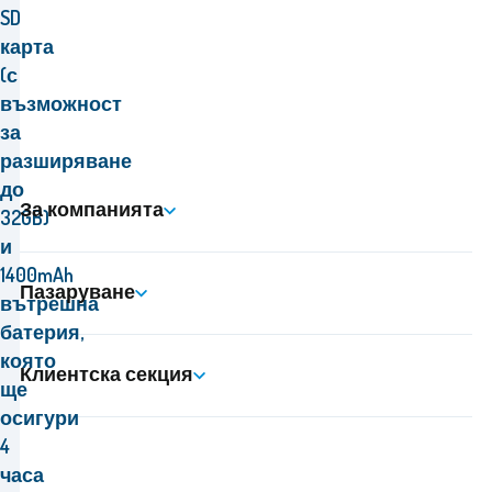
SD
карта
(с
възможност
за
разширяване
до
За компанията
32GB)
и
1400mAh
Пазаруване
вътрешна
батерия,
която
Клиентска секция
ще
осигури
4
часа