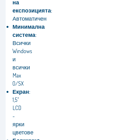
на
експозицията:
Автоматичен
Минимална
система:
Всички
Windows
и
всички
Max
O/SX
Екран:
1,5"
LCD
-
ярки
цветове