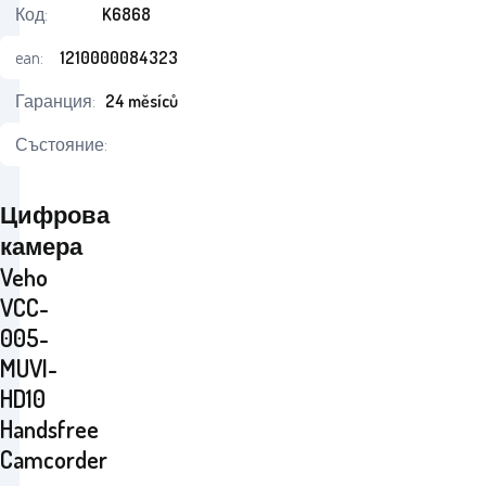
Код:
K6868
ean:
1210000084323
Гаранция:
24 měsíců
Състояние:
Цифрова
камера
Veho
VCC-
005-
MUVI-
HD10
Handsfree
Camcorder