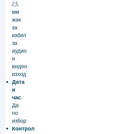
2,5
мм
жак
за
кабел
за
аудио
и
видео
изход
Дата
и
час:
Да,
по
избор
Контрол