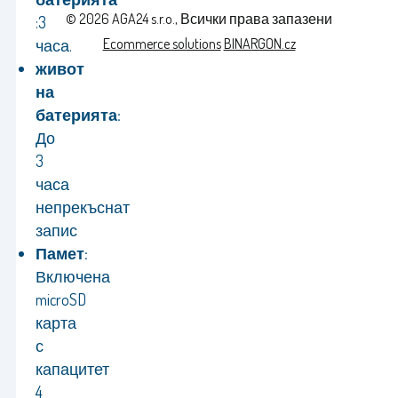
© 2026 AGA24 s.r.o., Всички права запазени
:
3
Ecommerce solutions
BINARGON.cz
часа.
живот
на
батерията:
До
3
часа
непрекъснат
запис
Памет:
Включена
microSD
карта
с
капацитет
4