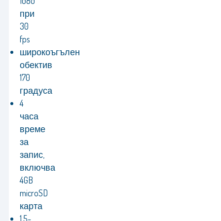
1080
при
30
fps
широкоъгълен
обектив
170
градуса
4
часа
време
за
запис,
включва
4GB
microSD
карта
1,5-