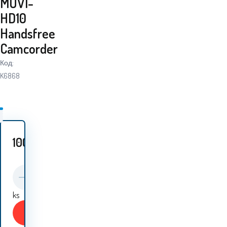
MUVI-
HD10
Handsfree
Camcorder
Код:
K6868
100.40
EUR
ks
Купи