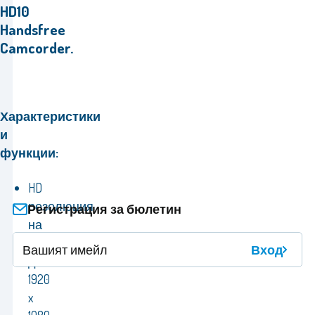
HD10
Handsfree
Camcorder.
Характеристики
и
функции:
HD
резолюция
Регистрация за бюлетин
на
видеоизображението
Вход
до
1920
x