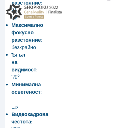
разстояние:
2,5
см
Максимално
фокусно
разстояние:
безкрайно
Ъгъл
на
видимост:
170°
Минимална
осветеност:
1
Lux
Видеокадрова
честота: