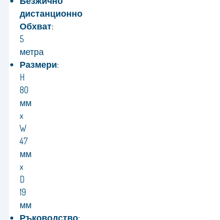
Безжично
дистанционно
Обхват:
5
метра
Размери:
H
80
мм
x
W
47
мм
x
D
19
мм
Ръководство: