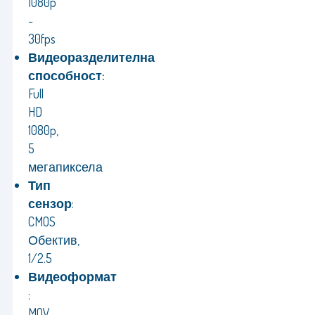
1080p
-
30fps
Видеоразделителна
способност:
Full
HD
1080p,
5
мегапиксела
Тип
сензор
:
CMOS
Обектив,
1/2.5
Видеоформат
:
MOV,