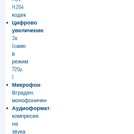
H.264
кодек
Цифрово
увеличение:
3х
(само
в
режим
720p
)
Микрофон:
Вграден,
монофоничен
Аудиоформат:
компресия
на
звука