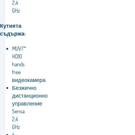
2,4
GHz
Кутията
съдържа:
MUVI™
HD10
hands
free
видеокамера
Безжично
дистанционно
управление
Sensa
2,4
GHz
4