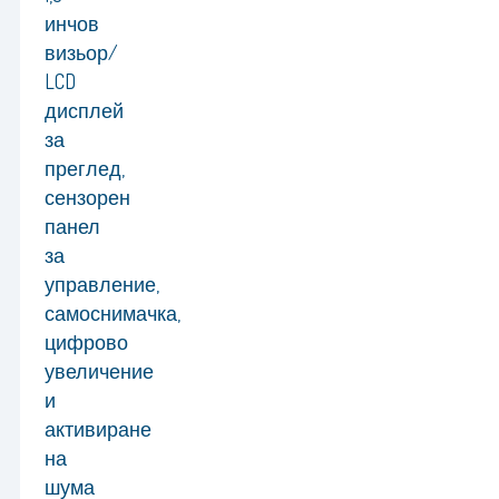
инчов
визьор/
LCD
дисплей
за
преглед,
сензорен
панел
за
управление,
самоснимачка,
цифрово
увеличение
и
активиране
на
шума