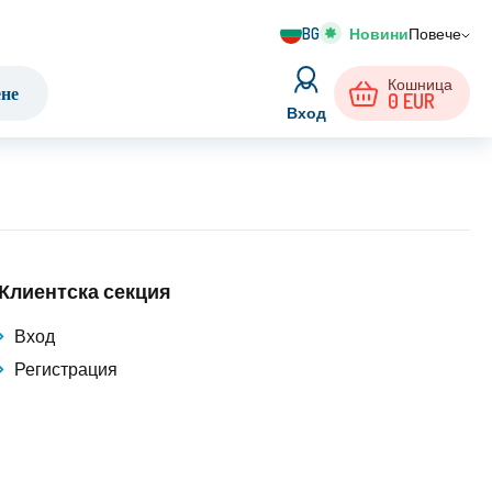
BG
Повече
Кошница
ене
0
EUR
Вход
Клиентска секция
Вход
Регистрация