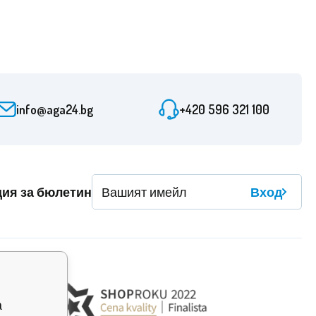
info@aga24.bg
+420 596 321 100
ция за бюлетин
Вход
а