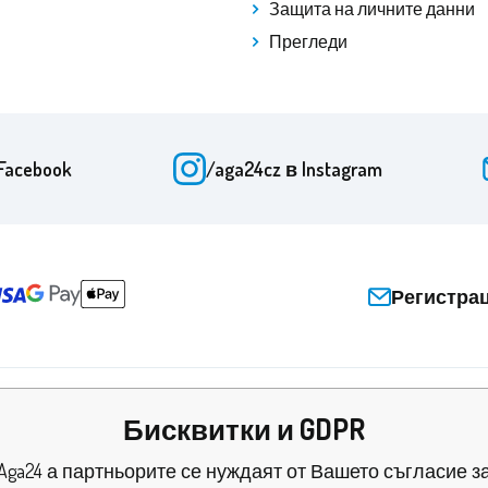
Защита на личните данни
Прегледи
Facebook
/aga24cz
в Instagram
Регистра
Бисквитки и GDPR
Aga24 а партньорите се нуждаят от Вашето съгласие з
и и сертификати