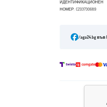
ИДЕНТИФИКАЦИОНЕН
НОМЕР: CZ03730689
/aga24.bg
във 
Наград