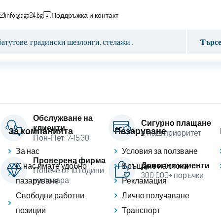
info@aga24.bg
Поддръжка и контакт
Търс
Обслужване на
Сигурно плащане
клиенти
За компанията
Пазаруване
е наш приоритет
Пон-Пет: 7-15:30
За нас
Условия за ползване
Проверена фирма
Доволни клиенти
С нас имате удобно
Връщане на стока
Повече от 10 години
300 000+ поръчки
на пазара
пазаруване
Рекламация
Свободни работни
Лично получаване
позиции
Транспорт