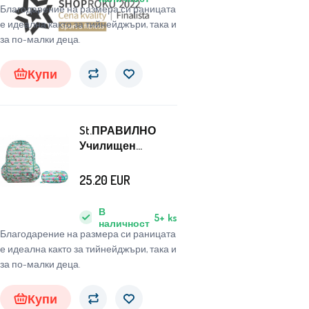
Благодарение на размера си раницата
е идеална както за тийнейджъри, така и
за по-малки деца.
Купи
St.ПРАВИЛНО
Училищен
комплект двойна
камерна раница +
25.20
EUR
калъф Цвете
Магнолия
В
5+
ks
наличност
Благодарение на размера си раницата
е идеална както за тийнейджъри, така и
за по-малки деца.
Купи