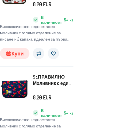
Кученца
8.20
EUR
В
5+
ks
наличност
Висококачествен едноетажен
моливник с голямо отделение за
писане и 2 капака, идеален за първи
клас в началното училище.
Купи
St.ПРАВИЛНО
Моливник с един
етаж Птици
8.20
EUR
В
5+
ks
наличност
Висококачествен едноетажен
моливник с голямо отделение за