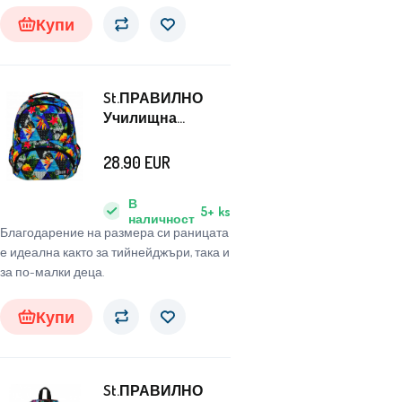
Купи
St.ПРАВИЛНО
Училищна
раница с четири
камери Paradise
28.90
EUR
В
5+
ks
наличност
Благодарение на размера си раницата
е идеална както за тийнейджъри, така и
за по-малки деца.
Купи
St.ПРАВИЛНО