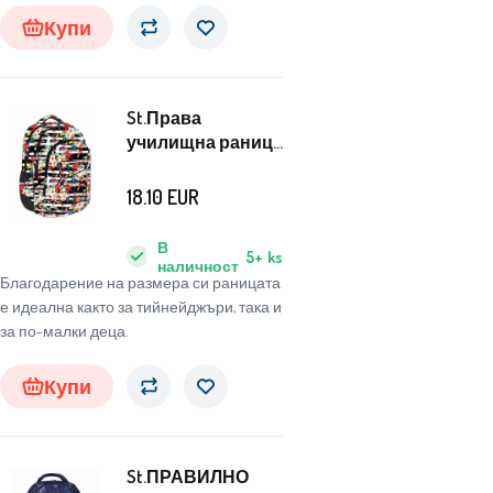
Купи
St.Права
училищна раница
Тропически
райета
18.10
EUR
В
5+
ks
наличност
Благодарение на размера си раницата
е идеална както за тийнейджъри, така и
за по-малки деца.
Купи
St.ПРАВИЛНО