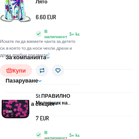
Лято
6.60
EUR
В
5+
ks
наличност
Искате ли да вземете чанта за детето
си, в която то да носи чехли, дрехи и
други дребни предмети?
За компанията
Купи
Пазаруване
St.ПРАВИЛНО
Моливник на
Клиентска секция
едно ниво
Плодове
7
EUR
В
5+
ks
наличност