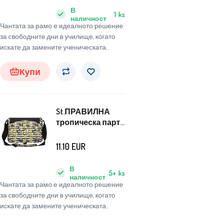
В
1
ks
наличност
Чантата за рамо е идеалното решение
за свободните дни в училище, когато
искате да замените ученическата
раница с удобна чанта.
Купи
St.ПРАВИЛНА
тропическа парти
чанта за рамо
11.10
EUR
В
5+
ks
наличност
Чантата за рамо е идеалното решение
за свободните дни в училище, когато
искате да замените ученическата
раница с удобна чанта.