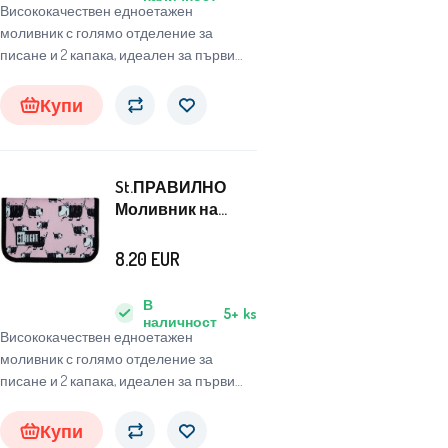
Висококачествен едноетажен
моливник с голямо отделение за
писане и 2 капака, идеален за първи
клас в началното училище.
Купи
St.ПРАВИЛНО
Моливник на
едно ниво Кучета
8.20
EUR
В
5+
ks
наличност
Висококачествен едноетажен
моливник с голямо отделение за
писане и 2 капака, идеален за първи
клас в началното училище.
Купи