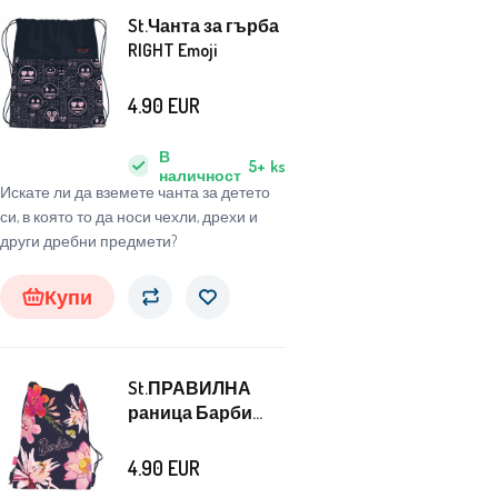
St.Чанта за гърба
RIGHT Emoji
4.90
EUR
В
5+
ks
наличност
Искате ли да вземете чанта за детето
си, в която то да носи чехли, дрехи и
други дребни предмети?
Купи
St.ПРАВИЛНА
раница Барби
Ботаническа
4.90
EUR