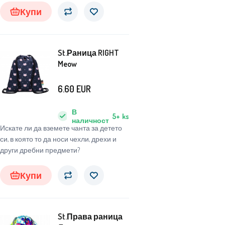
Купи
St.Раница RIGHT
Meow
6.60
EUR
В
5+
ks
наличност
Искате ли да вземете чанта за детето
си, в която то да носи чехли, дрехи и
други дребни предмети?
Купи
St.Права раница