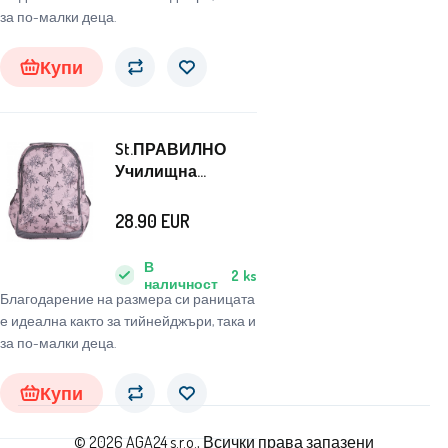
за по-малки деца.
Купи
St.ПРАВИЛНО
Училищна
раница Пеперуда
28.90
EUR
В
2
ks
наличност
Благодарение на размера си раницата
е идеална както за тийнейджъри, така и
за по-малки деца.
Купи
© 2026 AGA24 s.r.o., Всички права запазени