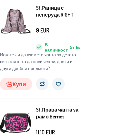
St.Раница с
пеперуда RIGHT
9
EUR
В
5+
ks
наличност
Искате ли да вземете чанта за детето
си, в която то да носи чехли, дрехи и
други дребни предмети?
Купи
St.Права чанта за
рамо Berries
11.10
EUR