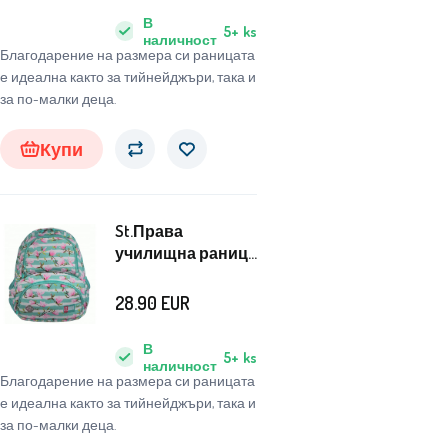
В
5+
ks
наличност
Благодарение на размера си раницата
е идеална както за тийнейджъри, така и
за по-малки деца.
Купи
St.Права
училищна раница
Цвете Магнолия
28.90
EUR
В
5+
ks
наличност
Благодарение на размера си раницата
е идеална както за тийнейджъри, така и
за по-малки деца.