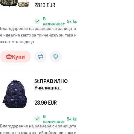
трикамерна
28.10
EUR
раница + калъф
Tropical Party
В
5+
ks
наличност
Благодарение на размера си раницата
е идеална както за тийнейджъри, така и
за по-малки деца.
Купи
St.ПРАВИЛНО
Училищна
раница с четири
камери Emoji
28.90
EUR
В
5+
ks
наличност
Благодарение на размера си раницата
е идеална както за тийнейджъри, така и