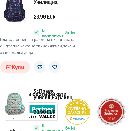
Училищна
раница с три
камери Emoji
23.90
EUR
В
5+
ks
наличност
Благодарение на размера си раницата
е идеална както за тийнейджъри, така и
за по-малки деца.
Купи
St.Права
Награди и сертификати
училищна раница
Цвете Магнолия
23.90
EUR
В
5+
ks
наличност