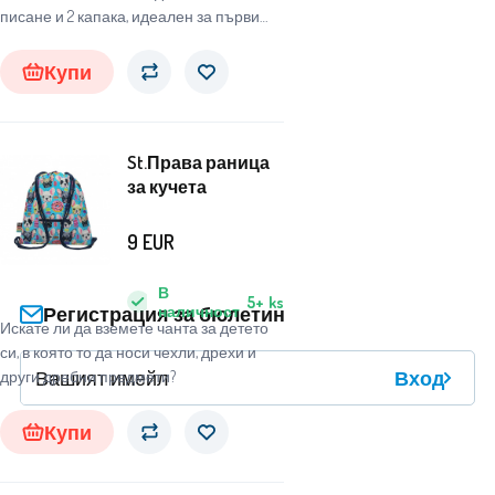
писане и 2 капака, идеален за първи
клас в началното училище.
Купи
St.Права раница
за кучета
9
EUR
В
5+
ks
наличност
Регистрация за бюлетин
Искате ли да вземете чанта за детето
си, в която то да носи чехли, дрехи и
Вход
други дребни предмети?
Купи