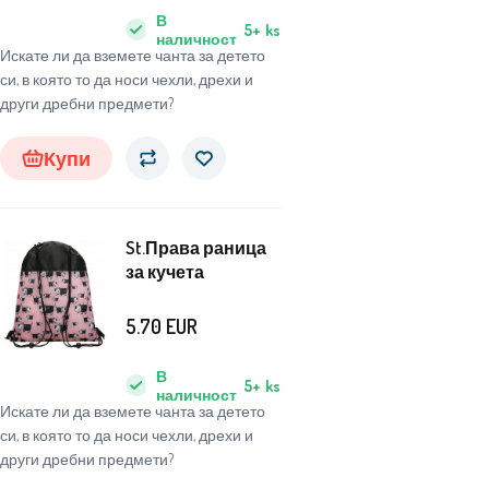
В
5+
ks
наличност
Искате ли да вземете чанта за детето
си, в която то да носи чехли, дрехи и
други дребни предмети?
Купи
St.Права раница
за кучета
5.70
EUR
В
5+
ks
наличност
Искате ли да вземете чанта за детето
си, в която то да носи чехли, дрехи и
други дребни предмети?