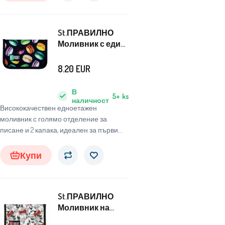
St.ПРАВИЛНО
Моливник с един
етаж Макарони
8.20
EUR
В
5+
ks
наличност
Висококачествен едноетажен
моливник с голямо отделение за
писане и 2 капака, идеален за първи
клас в началното училище.
Купи
St.ПРАВИЛНО
Моливник на
едно ниво