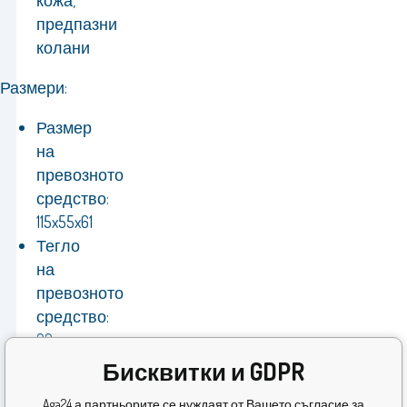
кожа,
предпазни
колани
Размери:
Размер
на
превозното
средство:
115x55x61
Тегло
на
превозното
средство:
22
кг
Бисквитки и GDPR
Опаковка:
Aga24 а партньорите се нуждаят от Вашето съгласие за