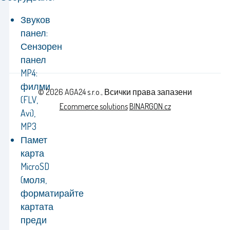
Звуков
панел:
Сензорен
панел
MP4:
филми
© 2026 AGA24 s.r.o., Всички права запазени
(FLV,
Ecommerce solutions
BINARGON.cz
Avi),
MP3
Памет
карта
MicroSD
(моля,
форматирайте
картата
преди