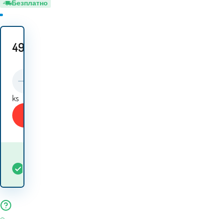
Безплатно
492.10
EUR
ks
Купи
Кога ще получа
В
1
ks
стоката? 13.08. - 14.08.
наличност