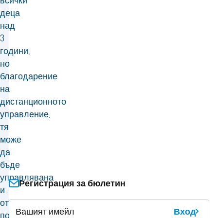
всички
деца
над
3
години,
но
благодарение
на
дистанционното
управление,
тя
може
да
бъде
управлявана
Регистрация за бюлетин
и
от
Вход
по-