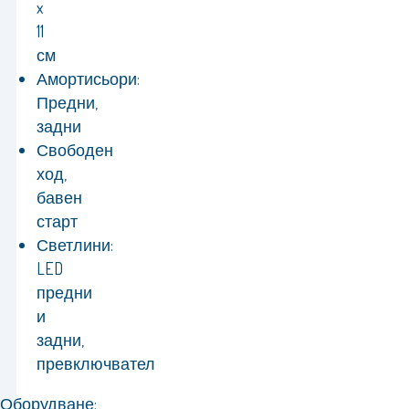
x
11
см
Амортисьори:
Предни,
задни
Свободен
ход,
бавен
старт
Светлини:
LED
предни
и
задни,
превключвател
Оборудване: