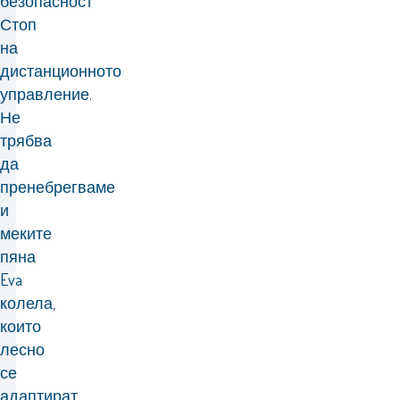
безопасност
Стоп
на
дистанционното
управление.
Не
трябва
да
пренебрегваме
и
меките
пяна
Eva
колела,
които
лесно
се
адаптират