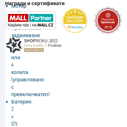
Награди и сертификати
Мотор:
4x45W
Задвижване:
Променливо
задвижване
на
2
или
4
колела
(управлявано
с
превключвател)
Батерия:
2
x
12V