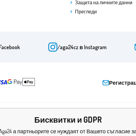
Защита на личните данни
Прегледи
Facebook
/aga24cz
в Instagram
Регистра
Бисквитки и GDPR
Aga24 а партньорите се нуждаят от Вашето съгласие з
и и сертификати