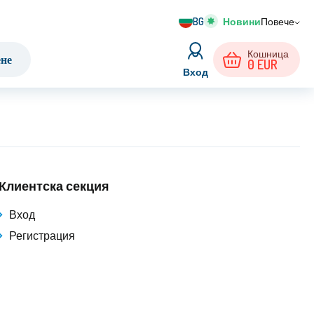
BG
Повече
Кошница
ене
0
EUR
Вход
Клиентска секция
Вход
Регистрация