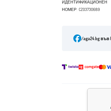
ИДЕНТИФИКАЦИОНЕН
НОМЕР: CZ03730689
/aga24.bg
във 
Наград