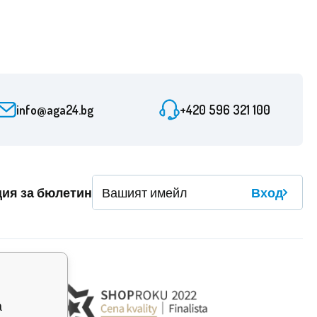
info@aga24.bg
+420 596 321 100
ция за бюлетин
Вход
а