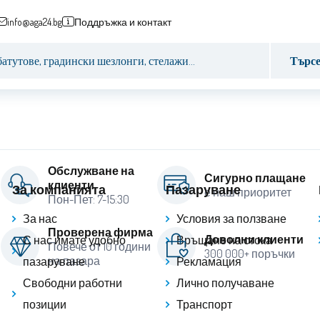
info@aga24.bg
Поддръжка и контакт
Търс
Обслужване на
Сигурно плащане
клиенти
За компанията
Пазаруване
е наш приоритет
Пон-Пет: 7-15:30
За нас
Условия за ползване
Проверена фирма
Доволни клиенти
С нас имате удобно
Връщане на стока
Повече от 10 години
300 000+ поръчки
на пазара
пазаруване
Рекламация
Свободни работни
Лично получаване
позиции
Транспорт