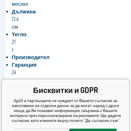
месинг
Дължина
:
13,4
см
Тегло:
21
г
Производител
Гаранция
:
24
месеца
Бисквитки и GDPR
Aga24 а партньорите се нуждаят от Вашето съгласие за
използване на отделни данни, за да могат, наред с други
неща, да Ви показват информация, свързана с Вашите
интереси чрез персонализиране на рекламите. Ще дадете
съгласие, като кликнете върху полето "Да, съгласен съм".