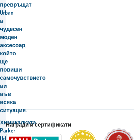
превръщат
Urban
в
чудесен
моден
аксесоар,
който
ще
повиши
самочувствието
ви
във
всяка
ситуация.
Химикалката
Награди и сертификати
Parker
Urban