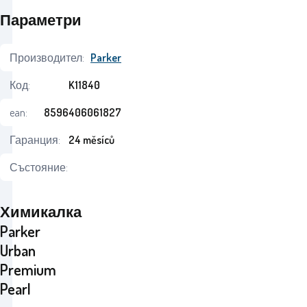
Параметри
Производител:
Parker
Код:
K11840
ean:
8596406061827
Гаранция:
24 měsíců
Състояние:
Химикалка
Parker
Urban
Premium
Pearl