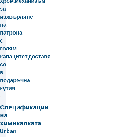
хром.механизъм
за
изхвърляне
на
патрона
с
голям
капацитет.доставя
се
в
подаръчна
кутия.
Спецификации
на
химикалката
Urban