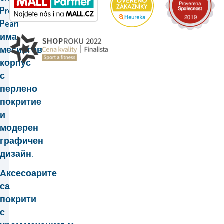
Premium
Pearl
има
месингов
корпус
с
перлено
покритие
и
модерен
графичен
дизайн.
Аксесоарите
са
покрити
с