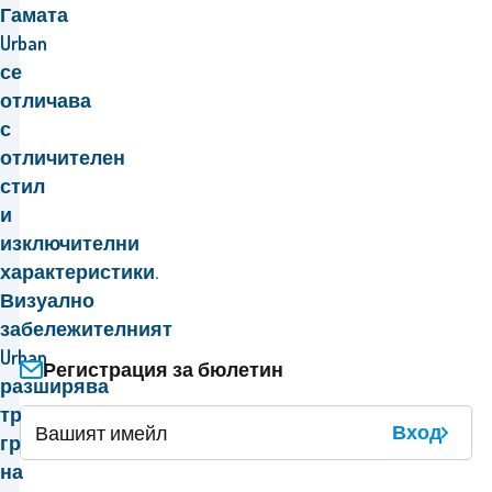
Гамата
Urban
се
отличава
с
отличителен
стил
и
изключителни
характеристики.
Визуално
забележителният
Urban
Регистрация за бюлетин
разширява
традиционните
Вход
граници
на