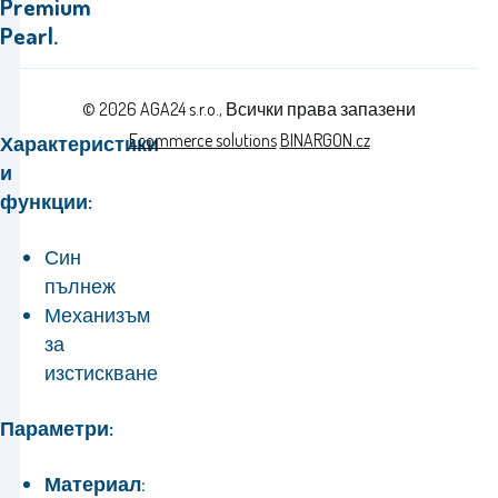
Premium
Pearl.
© 2026 AGA24 s.r.o., Всички права запазени
Ecommerce solutions
BINARGON.cz
Характеристики
и
функции:
Син
пълнеж
Механизъм
за
изстискване
Параметри:
Материал: