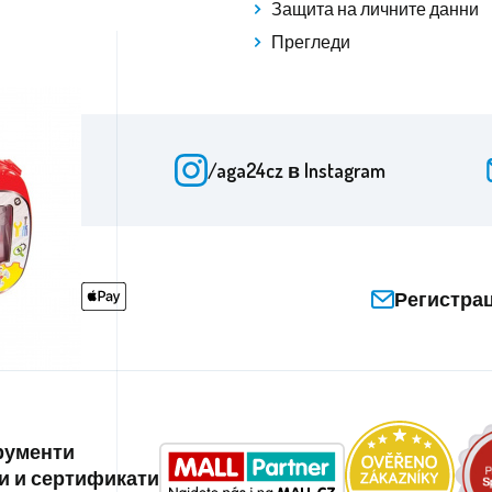
Защита на личните данни
Прегледи
Facebook
/aga24cz
в Instagram
Регистра
трументи
и и сертификати