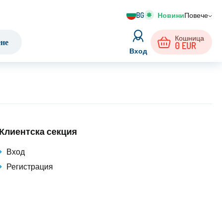
BG
Повече
Кошница
ене
0
EUR
Вход
Клиентска секция
Вход
Регистрация