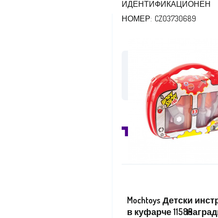
ИДЕНТИФИКАЦИОНЕН
НОМЕР: CZ03730689
/aga24.bg
във 
Mochtoys Детски инс
Наград
в куфарче 11585