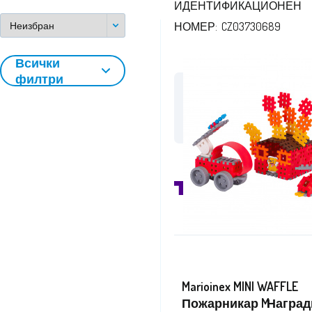
ИДЕНТИФИКАЦИОНЕН
НОМЕР: CZ03730689
Всички
филтри
/aga24.bg
във 
Marioinex MINI WAFFLE
Наград
Пожарникар M