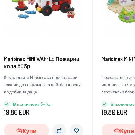
Marioinex MINI WAFFLE Пожарна
Marioinex MIN
кола 80бр
Комплектите Marioinex са проектирани
Позволете на дет
така, че да са възможно най-безопасни
инженер. Голям 
и удобни за деца.
строителни блокч
наподобяващи пл
В наличност
5+
ks
В наличнос
19.80
EUR
19.80
EUR
Купи
Купи