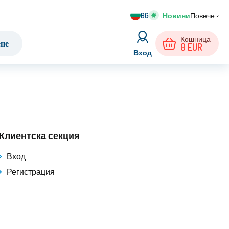
BG
Повече
Кошница
ене
0
EUR
Вход
Клиентска секция
Вход
Регистрация