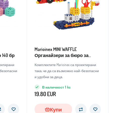
Marioinex MINI WAFFLE
 140 бр
Органайзери за бюро за
превозни средства 140 бр
оектирани
Комплектите Marioinex са проектирани
-безопасни
така, че да са възможно най-безопасни
и удобни за деца.
В наличност
1
ks
19.80
EUR
Купи