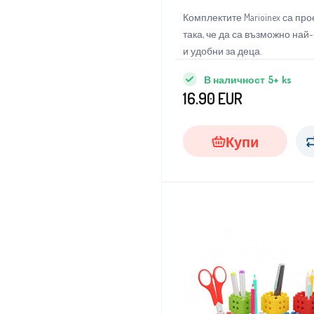
Комплектите Marioinex са пр
така, че да са възможно най
и удобни за деца.
В наличност
5+
ks
16.90
EUR
Купи