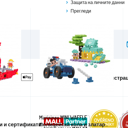
Защита на личните данни
Прегледи
Facebook
/aga24cz
в Instagram
Регистра
Marioinex MINI WAFFLE
и и сертификати
Полицейска кола и златар