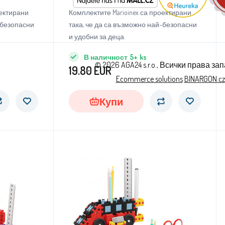
80бр
оектирани
Комплектите Marioinex са проектирани
-безопасни
така, че да са възможно най-безопасни
и удобни за деца.
В наличност
5+
ks
© 2026 AGA24 s.r.o., Всички права за
19.80
EUR
Ecommerce solutions
BINARGON.cz
Купи