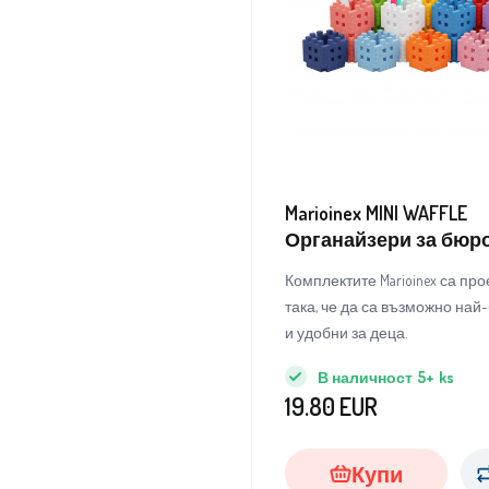
Marioinex MINI WAFFLE
Органайзери за бюро
Комплектите Marioinex са пр
така, че да са възможно най
и удобни за деца.
В наличност
5+
ks
19.80
EUR
Купи