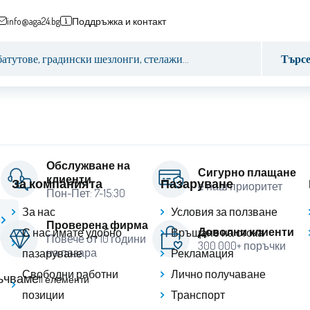
info@aga24.bg
Поддръжка и контакт
Търс
Обслужване на
Сигурно плащане
клиенти
За компанията
Пазаруване
е наш приоритет
Пон-Пет: 7-15:30
За нас
Условия за ползване
Проверена фирма
Доволни клиенти
С нас имате удобно
Връщане на стока
Повече от 10 години
300 000+ поръчки
на пазара
пазаруване
Рекламация
Свободни работни
Лично получаване
ъчваме
11
елементи
позиции
Транспорт