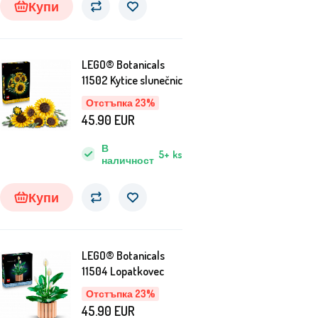
vozu a kombi osobního auta.
Купи
LEGO® Botanicals
11502 Kytice slunečnic
Отстъпка 23%
45.90
EUR
В
5+
ks
наличност
Купи
LEGO® Botanicals
11504 Lopatkovec
Отстъпка 23%
45.90
EUR