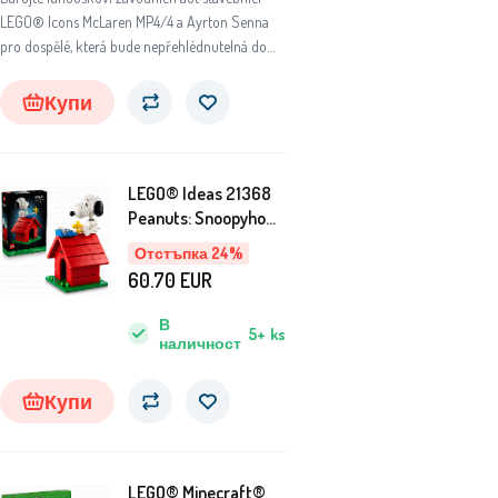
LEGO® Icons McLaren MP4/4 a Ayrton Senna
pro dospělé, která bude nepřehlédnutelná doma
i v kanceláři.
Купи
LEGO® Ideas 21368
Peanuts: Snoopyho
bouda
Отстъпка 24%
60.70
EUR
В
5+
ks
наличност
Купи
LEGO® Minecraft®