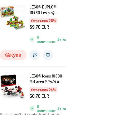
LEGO® DUPLO®
10480 Les plný
objevů a divokých
Отстъпка 25%
zvířátek
59.70
EUR
В
5+
ks
наличност
Купи
LEGO® Icons 10330
McLaren MP4/4 a
Ayrton Senna
Отстъпка 24%
60.70
EUR
В
5+
ks
наличност
Darujte fanouškovi závodních aut stavebnici