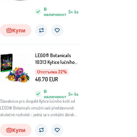
В
5+
ks
наличност
Купи
LEGO® Botanicals
10313 Kytice lučního
kvítí
Отстъпка 22%
46.70
EUR
В
5+
ks
наличност
Stavebnice pro dospělé Kytice lučního kvítí od
LEGO® Botanicals umožní vaší představivosti
skutečně rozkvést – jedná se o unikátní dárek
pro vás nebo někoho z vašich blízkých.
Купи