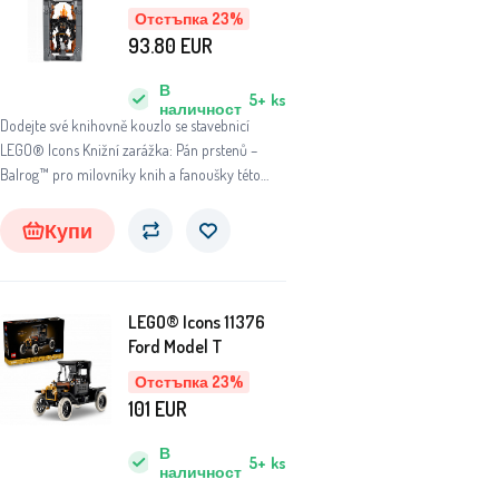
prstenů – Balrog™
Отстъпка 23%
93.80
EUR
В
5+
ks
наличност
Dodejte své knihovně kouzlo se stavebnicí
LEGO® Icons Knižní zarážka: Pán prstenů –
Balrog™ pro milovníky knih a fanoušky této
filmové trilogie.
Купи
LEGO® Icons 11376
Ford Model T
Отстъпка 23%
101
EUR
В
5+
ks
наличност