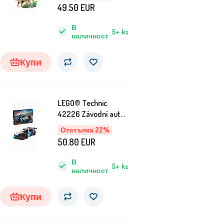
49.50
EUR
В
5+
ks
наличност
Купи
LEGO® Technic
42226 Závodní auto
BMW M4 GT3 EVO
Отстъпка 22%
50.80
EUR
В
5+
ks
наличност
Купи