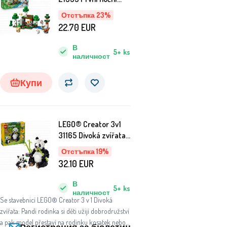
dobrodružství
Отстъпка 23%
22.70
EUR
В
5+
ks
наличност
Купи
LEGO® Creator 3v1
31165 Divoká zvířata:
Pandí rodinka
Отстъпка 19%
32.10
EUR
В
5+
ks
наличност
Se stavebnicí LEGO® Creator 3 v 1 Divoká
zvířata: Pandí rodinka si děti užijí dobrodružství
a pak model přestaví na rodinku kosatek nebo