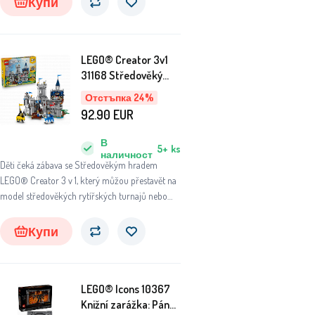
Купи
LEGO® Creator 3v1
31168 Středověký
hrad a rytíři na koních
Отстъпка 24%
92.90
EUR
В
5+
ks
наличност
Děti čeká zábava se Středověkým hradem
LEGO® Creator 3 v 1, který můžou přestavět na
model středověkých rytířských turnajů nebo
středověké město.
Купи
LEGO® Icons 10367
Knižní zarážka: Pán