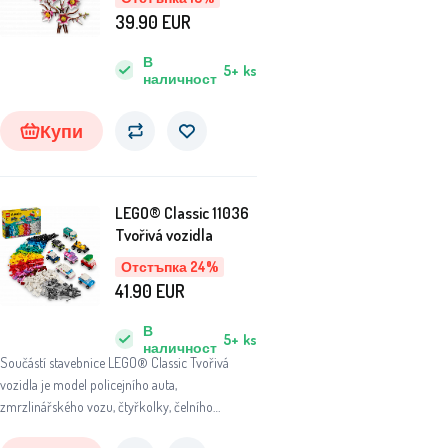
39.90
EUR
В
5+
ks
наличност
Купи
LEGO® Classic 11036
Tvořivá vozidla
Отстъпка 24%
41.90
EUR
В
5+
ks
наличност
Součástí stavebnice LEGO® Classic Tvořivá
vozidla je model policejního auta,
zmrzlinářského vozu, čtyřkolky, čelního
nakladače, nákladního auta, limuzíny, terénního