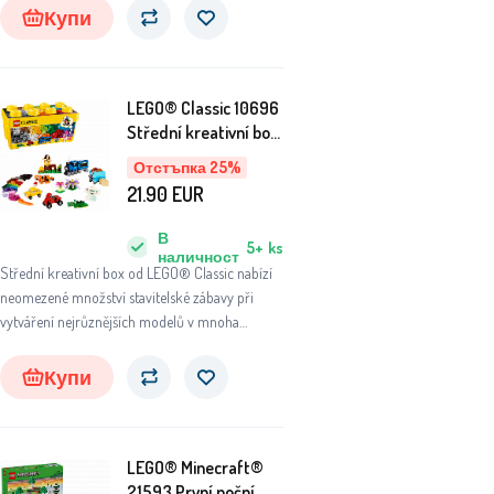
Купи
LEGO® Classic 10696
Střední kreativní box
LEGO®
Отстъпка 25%
21.90
EUR
В
5+
ks
наличност
Střední kreativní box od LEGO® Classic nabízí
neomezené množství stavitelské zábavy při
vytváření nejrůznějších modelů v mnoha
barevných variacích.
Купи
LEGO® Minecraft®
21593 První noční