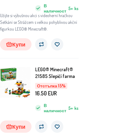
В
5+
ks
наличност
Užijte si výbušnou akci s videoherní hračkou
Setkání se Strážcem s velkou pohyblivou akční
figurkou LEGO® Minecraft®.
Купи
LEGO® Minecraft®
21585 Slepičí farma
Отстъпка 15%
16.50
EUR
В
5+
ks
наличност
Купи