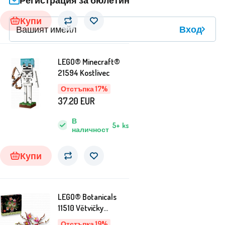
Регистрация за бюлетин
tučňáků.
Купи
Вход
LEGO® Minecraft®
21594 Kostlivec
Отстъпка 17%
37.20
EUR
В
5+
ks
наличност
Купи
LEGO® Botanicals
11510 Větvičky
magnólie
Отстъпка 19%