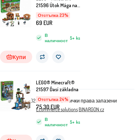
21596 Útok Mága na
vesnici
Отстъпка 23%
69
EUR
В
5+
ks
наличност
Купи
LEGO® Minecraft®
21597 Ďasí základna
Отстъпка 24%
© 2026 AGA24 s.r.o., Всички права запазени
75.30
EUR
Ecommerce solutions
BINARGON.cz
В
5+
ks
наличност