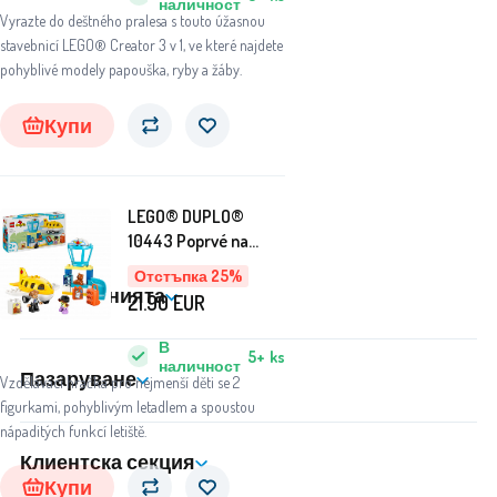
наличност
Vyrazte do deštného pralesa s touto úžasnou
stavebnicí LEGO® Creator 3 v 1, ve které najdete
pohyblivé modely papouška, ryby a žáby.
Купи
LEGO® DUPLO®
10443 Poprvé na
letišti
Отстъпка 25%
За компанията
21.90
EUR
В
5+
ks
наличност
Пазаруване
Vzdělávací hračka pro nejmenší děti se 2
figurkami, pohyblivým letadlem a spoustou
nápaditých funkcí letiště.
Клиентска секция
Купи