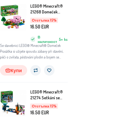
LEGO® Minecraft®
21268 Domeček
Prasátka
Отстъпка 15%
16.50
EUR
В
5+
ks
наличност
Se stavebnicí LEGO® Minecraft® Domeček
Prasátka si užijete spoustu zábavy při stavění,
péči o zvířata, pěstování plodin a bojem se
zombie piglinem!
Купи
LEGO® Minecraft®
21274 Setkání se
Strážcem
Отстъпка 15%
16.50
EUR