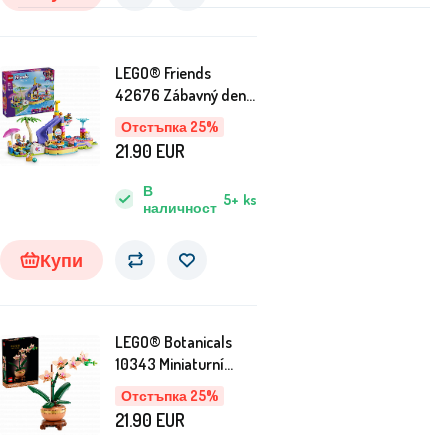
LEGO® Friends
42676 Zábavný den v
aquaparku
Отстъпка 25%
21.90
EUR
В
5+
ks
наличност
Купи
LEGO® Botanicals
10343 Miniaturní
orchidej
Отстъпка 25%
21.90
EUR