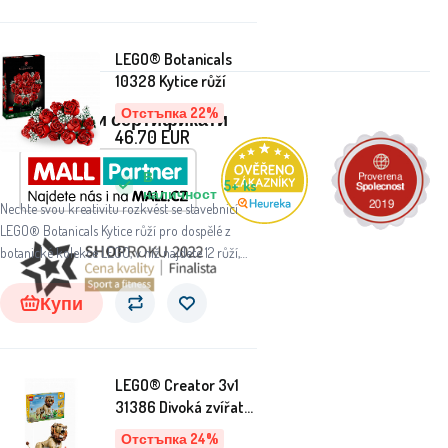
LEGO® Botanicals
10328 Kytice růží
Отстъпка 22%
Награди и сертификати
46.70
EUR
В
5+
ks
наличност
Nechte svou kreativitu rozkvést se stavebnicí
LEGO® Botanicals Kytice růží pro dospělé z
botanické kolekce LEGO, v níž najdete 12 růží,
které představují nadčasový dárek.
Купи
LEGO® Creator 3v1
31386 Divoká zvířata:
Majestátní lev
Отстъпка 24%