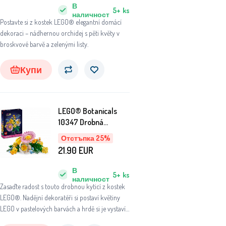
В
5+
ks
наличност
Postavte si z kostek LEGO® elegantní domácí
dekoraci – nádhernou orchidej s pěti květy v
broskvové barvě a zelenými listy.
Купи
LEGO® Botanicals
10347 Drobná
slunečná kytice
Отстъпка 25%
21.90
EUR
В
5+
ks
наличност
Zasaďte radost s touto drobnou kyticí z kostek
LEGO®. Nadějní dekoratéři si postaví květiny
LEGO v pastelových barvách a hrdě si je vystaví
v pokoji.