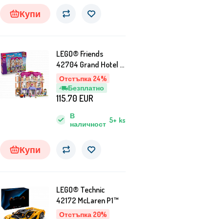
Купи
LEGO® Friends
42704 Grand Hotel v
městečku Heartlake
Отстъпка 24%
Безплатно
115.70
EUR
В
5+
ks
наличност
Купи
LEGO® Technic
42172 McLaren P1™
Отстъпка 20%