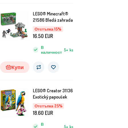
LEGO® Minecraft®
21586 Bledá zahrada
Отстъпка 15%
16.50
EUR
В
5+
ks
наличност
Купи
LEGO® Creator 31136
Exotický papoušek
Отстъпка 25%
18.60
EUR
В
5+
ks