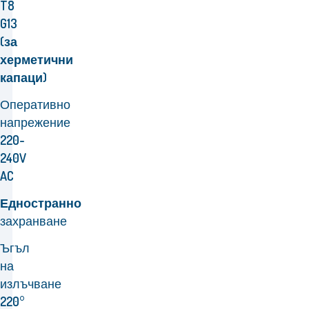
T8
G13
(за
херметични
капаци)
Оперативно
напрежение
220-
240V
AC
Едностранно
захранване
Ъгъл
на
излъчване
220°