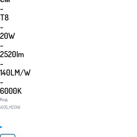
-
T8
-
20W
-
2520lm
-
140LM/W
-
6000K
Код:
i605_MZ0141