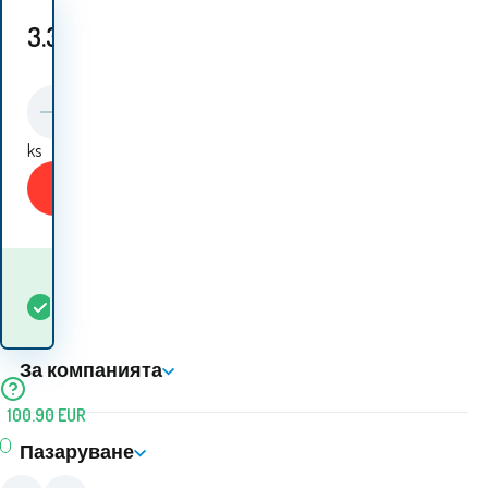
3.30
EUR
ks
Купи
Кога ще получа
В
4
ks
стоката? 10.08. - 11.08.
наличност
За компанията
100.90
EUR
Пазаруване