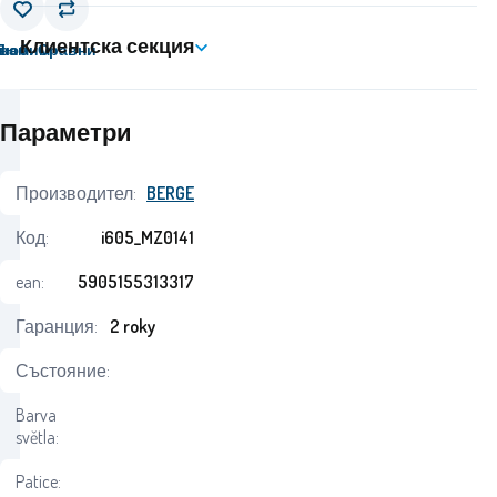
Клиентска секция
вам
Любим
Сравни
Параметри
Производител:
BERGE
Код:
i605_MZ0141
ean:
5905155313317
Гаранция:
2 roky
Състояние:
Barva
světla:
Patice: