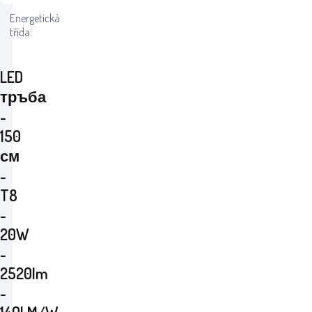
Energetická
třída:
LED
тръба
-
150
см
-
T8
-
20W
-
2520lm
-