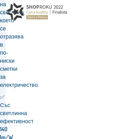
на
светлина,
което
се
отразява
в
по-
ниски
сметки
за
електричество.
✅
Със
светлинна
ефективност
140
lm/W