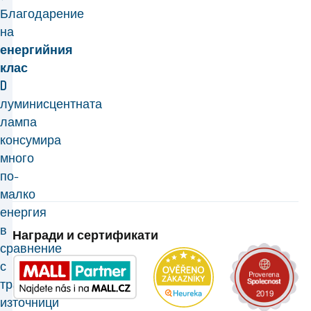
Благодарение
на
енергийния
клас
D
луминисцентната
лампа
консумира
много
по-
малко
енергия
в
Награди и сертификати
сравнение
с
традиционните
източници