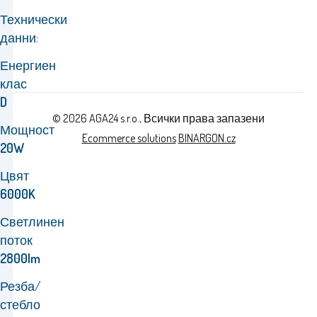
Технически
данни:
Енергиен
клас
D
© 2026 AGA24 s.r.o., Всички права запазени
Мощност
Ecommerce solutions
BINARGON.cz
20W
Цвят
6000K
Светлинен
поток
2800lm
Резба/
стебло