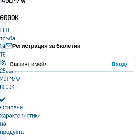
140LM/W
-
6000K
LED
тръба
Регистрация за бюлетин
150CM
T8
18W
Вход
2520lm
140LM/W
6000K
✔️
Основни
характеристики
на
продукта: