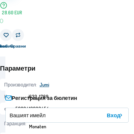
28.60
EUR
вам
Любим
Сравни
Параметри
Производител:
Jumi
Код:
i632_1769
Регистрация за бюлетин
ean:
5900410923454
Вход
24
Гаранция:
Monaten