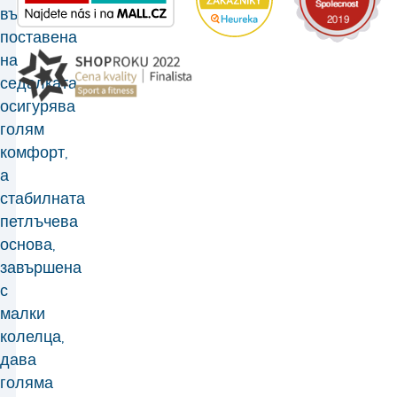
възглавница,
поставена
на
седалката,
осигурява
голям
комфорт,
а
стабилната
петлъчева
основа,
завършена
с
малки
колелца,
дава
голяма