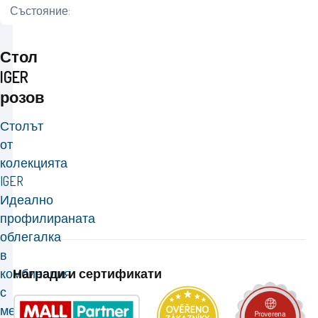
Състояние:
Стол
IGER
розов
Столът
от
колекцията
IGER
Идеално
профилираната
облегалка
в
Награди и сертификати
комбинация
с
меката