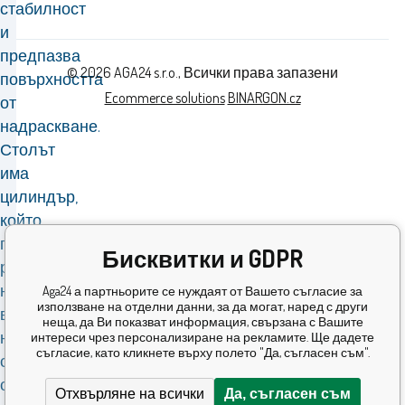
стабилност
и
предпазва
© 2026 AGA24 s.r.o., Всички права запазени
повърхността
Ecommerce solutions
BINARGON.cz
от
надраскване.
Столът
има
цилиндър,
който
позволява
Бисквитки и GDPR
регулиране
на
Aga24 а партньорите се нуждаят от Вашето съгласие за
използване на отделни данни, за да могат, наред с други
височината
неща, да Ви показват информация, свързана с Вашите
на
интереси чрез персонализиране на рекламите. Ще дадете
съгласие, като кликнете върху полето "Да, съгласен съм".
седалката
според
Отхвърляне на всички
Да, съгласен съм