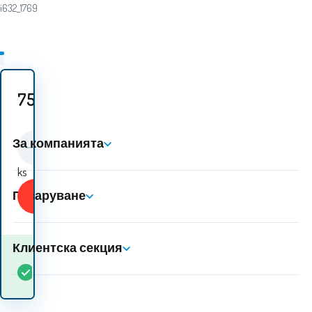
i632_1769
75.60
EUR
За компанията
ks
Купи
Пазаруване
Клиентска секция
Кога ще получа
В
1
ks
стоката? 10.08. - 11.08.
наличност