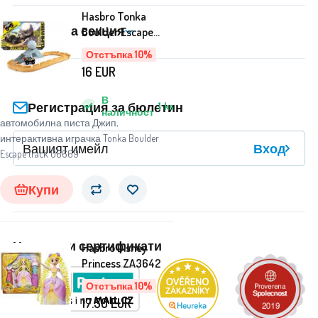
Hasbro Tonka
Клиентска секция
Boulder Escape
влакче + кола
Отстъпка 10%
ZA2775
16
EUR
В
Регистрация за бюлетин
1
ks
наличност
автомобилна писта Джип,
интерактивна играчка Tonka Boulder
Вход
Escape track 06669
Купи
Награди и сертификати
Hasbro Disney
Princess ZA3642
Отстъпка 10%
17.50
EUR