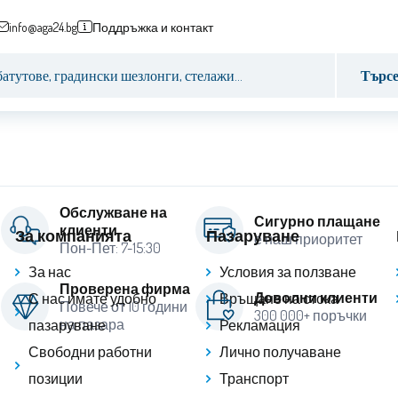
info@aga24.bg
Поддръжка и контакт
Търс
Обслужване на
Сигурно плащане
клиенти
За компанията
Пазаруване
е наш приоритет
Пон-Пет: 7-15:30
За нас
Условия за ползване
Проверена фирма
Доволни клиенти
С нас имате удобно
Връщане на стока
Повече от 10 години
300 000+ поръчки
на пазара
пазаруване
Рекламация
Свободни работни
Лично получаване
позиции
Транспорт