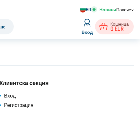
BG
Повече
Кошница
ене
0
EUR
Вход
Клиентска секция
Вход
Регистрация