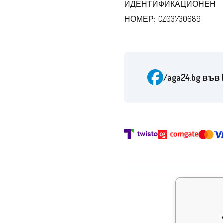
ИДЕНТИФИКАЦИОНЕН
НОМЕР: CZ03730689
/aga24.bg
във 
Наград