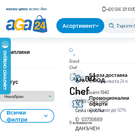
ниски цени
всеки ден
+420 596 321 100
Асортимент
Трамплини
Grand
Chef
Grand
Бърза доставка
Ага 24 ООД.
От поръчката 24 ч.
Статус
Chef
Nová Tovární 1940
Промоционални
73701 Český Těšín
оферти
Отстъпки до 50%
Česká republika
Всички
филтри
ID: 03730689
0
елементи
ДАНЪЧЕН