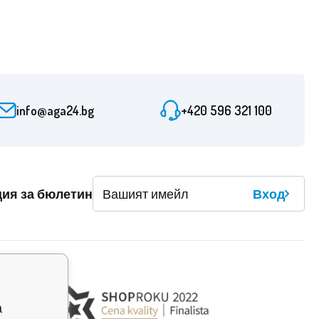
info@aga24.bg
+420 596 321 100
ция за бюлетин
Вход
а