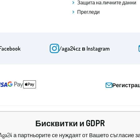
Защита на личните данни
Прегледи
Facebook
/aga24cz
в Instagram
Регистра
Бисквитки и GDPR
Aga24 а партньорите се нуждаят от Вашето съгласие з
и и сертификати