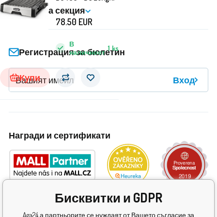
Клиентска секция
78.50
EUR
В
1
ks
Регистрация за бюлетин
наличност
Купи
Вход
Награди и сертификати
Бисквитки и GDPR
Aga24 а партньорите се нуждаят от Вашето съгласие за