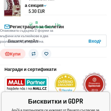
мъфини CANDY
Клиентска секция
CHRISTMAS -
5.30
EUR
Birkmann -
Birkmann
В
1
ks
Регистрация за бюлетин
наличност
Опаковката съдържа 12 форми за
мъфини или къпкейкове в два
Вход
различни коледни дизайна.
Купи
Награди и сертификати
Бисквитки и GDPR
Aga24 а партньорите се нуждаят от Вашето съгласие за