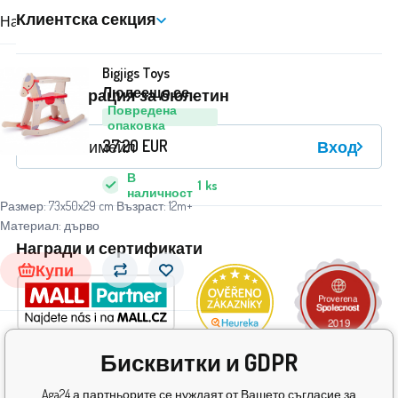
Клиентска секция
Най-скъпият
Най-евтиният
Препоръчваме
Bigjigs Toys
Люлеещо се
Регистрация за бюлетин
Повредена
конче 2DZ144 - II.
опаковка
КАЧЕСТВО
37.20
EUR
Вход
В
1
ks
наличност
Размер: 73x50x29 cm Възраст: 12m+
Материал: дърво
Награди и сертификати
Купи
Бисквитки и GDPR
Aga24 а партньорите се нуждаят от Вашето съгласие за