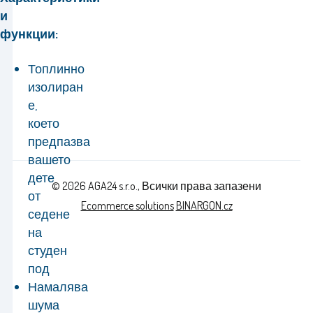
и
функции:
Топлинно
изолиран
е,
което
предпазва
вашето
дете
© 2026 AGA24 s.r.o., Всички права запазени
от
Ecommerce solutions
BINARGON.cz
седене
на
студен
под
Намалява
шума