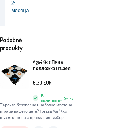
24
месеца
Podobné
produkty
Aga4Kids Пяна
подложка Пъзел
DS531
5.30
EUR
В
5+
ks
наличност
Търсите безопасно и забавно място за
игра за вашето дете? Тогава Aga4Kids
пъзел от пяна е правилният избор.