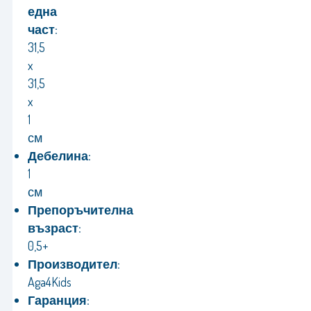
една
част:
31,5
x
31,5
x
1
см
Дебелина:
1
см
Препоръчителна
възраст:
0,5+
Производител:
Aga4Kids
Гаранция: