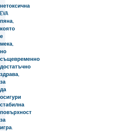
нетоксична
EVA
пяна,
която
е
мека,
но
същевременно
достатъчно
здрава,
за
да
осигури
стабилна
повърхност
за
игра.