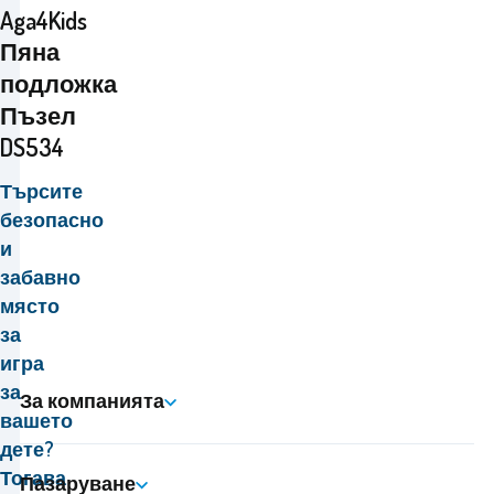
Aga4Kids
Пяна
подложка
Пъзел
DS534
Търсите
безопасно
и
забавно
място
за
игра
за
За компанията
вашето
дете?
Тогава
Пазаруване