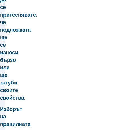
се
притеснявате,
че
подложката
ще
се
износи
бързо
или
ще
загуби
своите
свойства.
Изборът
на
правилната