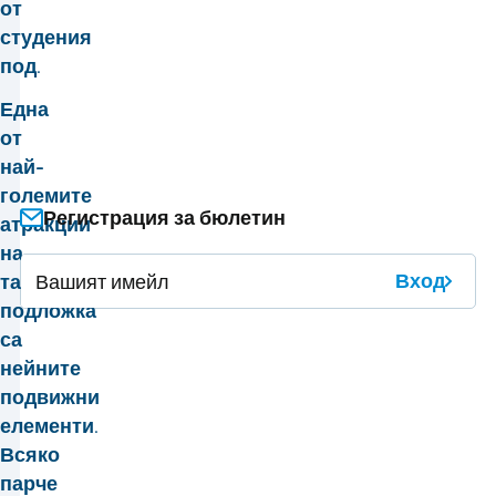
от
студения
под.
Една
от
най-
големите
Регистрация за бюлетин
атракции
на
Вход
тази
подложка
са
нейните
подвижни
елементи.
Всяко
парче