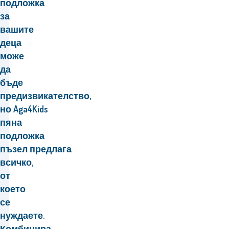
подложка
за
вашите
деца
може
да
бъде
предизвикателство,
но Aga4Kids
пяна
подложка
пъзел предлага
всичко,
от
което
се
нуждаете.
Комбинира