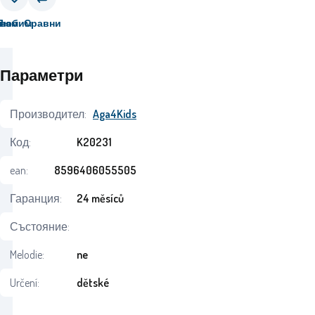
вам
Любим
Сравни
Параметри
Производител:
Aga4Kids
Код:
K20231
ean:
8596406055505
Гаранция:
24 měsíců
Състояние:
Melodie:
ne
Určení:
dětské