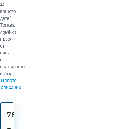
за
вашето
дете?
Тогава
Aga4Kids
пъзел
от
пяна
е
правилният
избор.
Цялото
описание
7.80
EUR