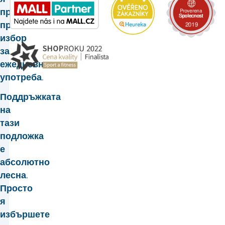
прави
практичен
избор
за
ежедневна
употреба.
Поддръжката
на
тази
подложка
е
абсолютно
лесна.
Просто
я
избършете