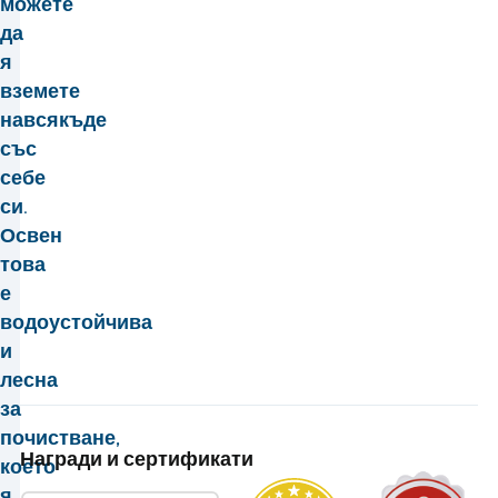
можете
да
я
вземете
навсякъде
със
себе
си.
Освен
това
е
водоустойчива
и
лесна
за
почистване,
Награди и сертификати
което
я