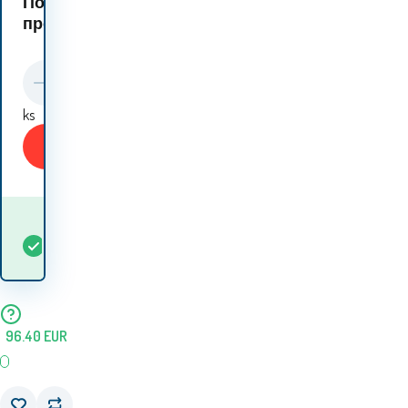
Подобни
продукти:
ks
Купи
Кога ще получа
В
5+
ks
стоката? 13.08. - 14.08.
наличност
96.40
EUR