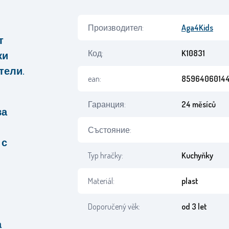
Производител:
Aga4Kids
т
Код:
K10831
ки
ятели.
ean:
85964060144
Гаранция:
24 měsíců
ва
Състояние:
 с
Typ hračky:
Kuchyňky
Materiál:
plast
Doporučený věk:
od 3 let
а