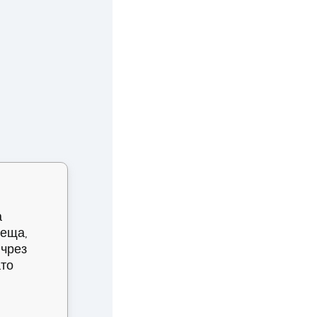
а
неща,
 чрез
ато