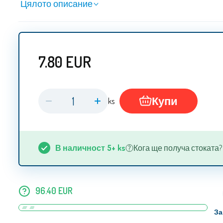
Цялото описание
7.80
EUR
Купи
ks
В наличност
5+
ks
Кога ще получа стоката? 10
96.40
EUR
За