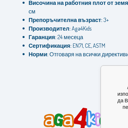
Височина на работния плот от земя
см
Препоръчителна възраст:
3+
Производител:
Aga4Kids
Гаранция:
24 месеца
Сертификация:
EN71, CE, ASTM
Норми:
Отговаря на всички директив
изпо
да В
пе