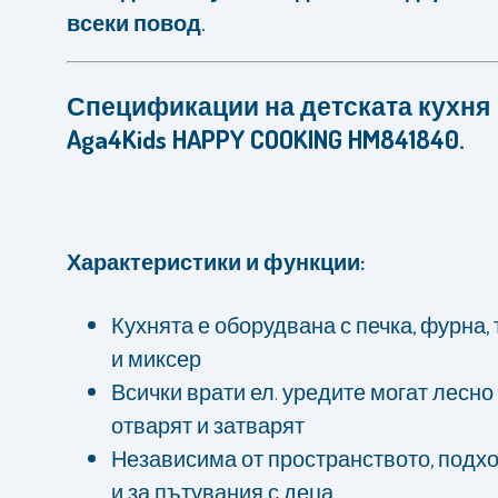
всеки повод.
Спецификации на детската кухня
Aga4Kids HAPPY COOKING HM841840.
Характеристики и функции:
Кухнята е оборудвана с печка, фурна,
и миксер
Всички врати ел. уредите могат лесно
отварят и затварят
Независима от пространството, подх
и за пътувания с деца