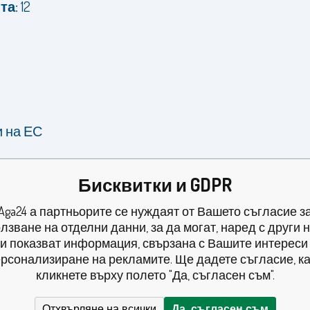
та:
12
и на ЕС
Бисквитки и GDPR
Aga24 а партньорите се нуждаят от Вашето съгласие з
лзване на отделни данни, за да могат, наред с други 
и показват информация, свързана с Вашите интереси
рсонализиране на рекламите. Ще дадете съгласие, к
кликнете върху полето "Да, съгласен съм".
Отхвърляне на всички
Да, съгласен съм