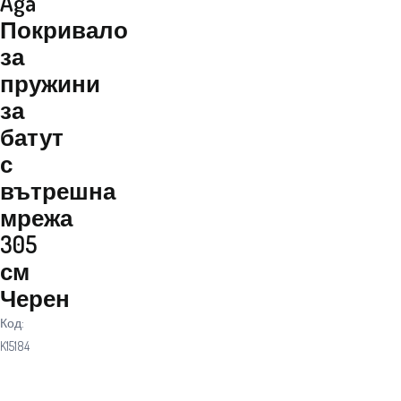
Aga
Покривало
за
пружини
за
батут
с
вътрешна
мрежа
305
см
Черен
Код:
K15184