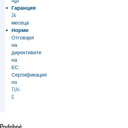
Aga
Гаранция:
24
месеца
Норми:
Отговаря
на
директивите
на
ЕС.
Сертификация
по
TÜV-
G
Podobné