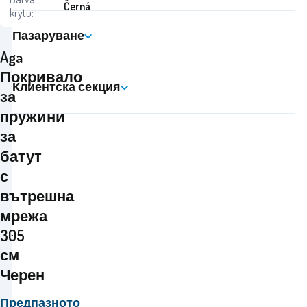
Černá
krytu:
Пазаруване
Aga
Покривало
Клиентска секция
за
пружини
за
батут
с
вътрешна
мрежа
305
см
Черен
Предпазното