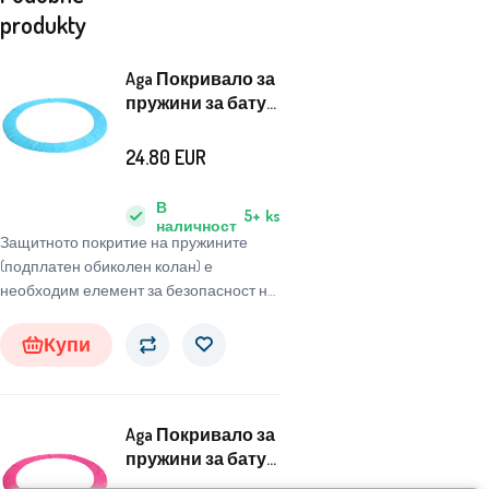
produkty
Aga Покривало за
пружини за батут
с вътрешна
мрежа 305 см
24.80
EUR
Светлосиньо
В
5+
ks
наличност
Защитното покритие на пружините
(подплатен обиколен колан) е
необходим елемент за безопасност на
всяка батут. Осигурява максимална
защита при скачане и минимизира
Купи
риска от нараняване при контакт с
пружините.
Aga Покривало за
пружини за батут
с вътрешна