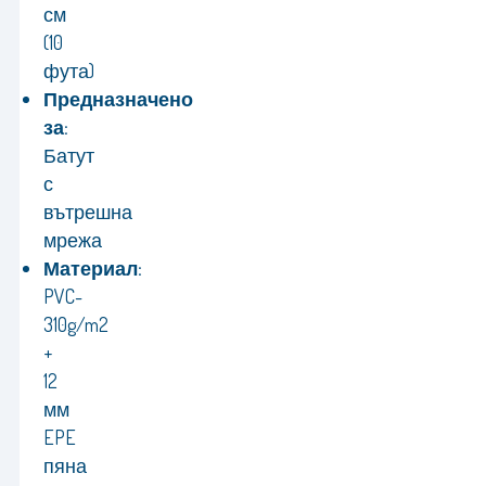
см
(10
фута)
Предназначено
за:
Батут
с
вътрешна
мрежа
Материал:
PVC-
310g/m2
+
12
мм
EPE
пяна