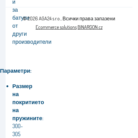
и
за
батути
© 2026 AGA24 s.r.o., Всички права запазени
от
Ecommerce solutions
BINARGON.cz
други
производители
Параметри:
Размер
на
покритието
на
пружините:
300-
305