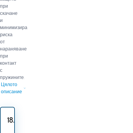
при
скачане
и
минимизира
риска
от
нараняване
при
контакт
с
пружините.
Цялото
описание
18.40
EUR