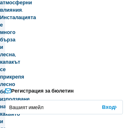
атмосферни
влияния.
Инсталацията
е
много
бърза
и
лесна,
капакът
се
прикрепя
лесно
Регистрация за бюлетин
без
използване
на
Вход
каквито
и