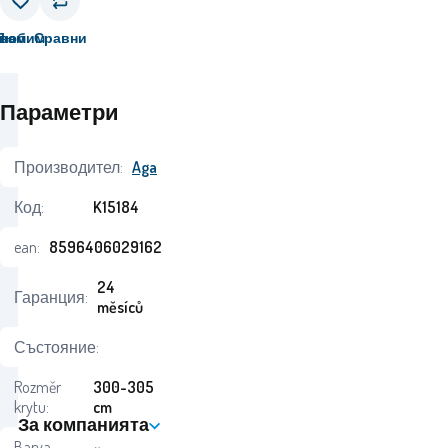
вам
Любим
Сравни
Параметри
Производител:
Aga
Код:
K15184
ean:
8596406029162
24
Гаранция:
měsíců
Състояние:
Rozměr
300-305
krytu:
cm
За компанията
Barva