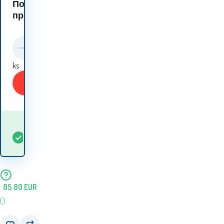
Подобни
продукти:
ks
Купи
Кога ще получа
В
5+
ks
стоката? 13.08. - 14.08.
наличност
85.80
EUR