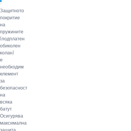
Защитното
покритие
на
пружините
(подплатен
обиколен
колан)
е
необходим
елемент
за
безопасност
на
всяка
батут.
Осигурява
максимална
защита