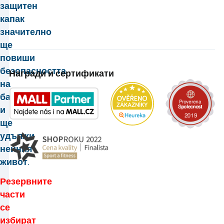
защитен
капак
значително
ще
повиши
безопасността
Награди и сертификати
на
батутата
и
ще
удължи
нейния
живот.
Резервните
части
се
избират