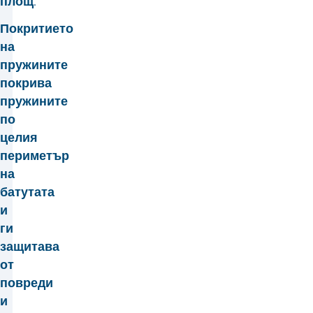
площ.
Покритието
на
пружините
покрива
пружините
по
целия
периметър
на
батутата
и
ги
защитава
от
повреди
и