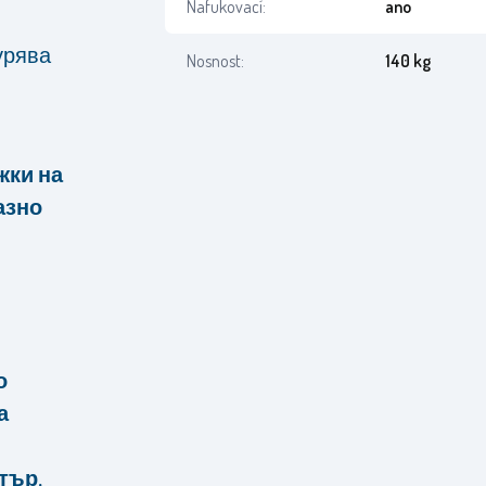
Nafukovací:
ano
урява
Nosnost:
140 kg
жки на
азно
о
а
тър,