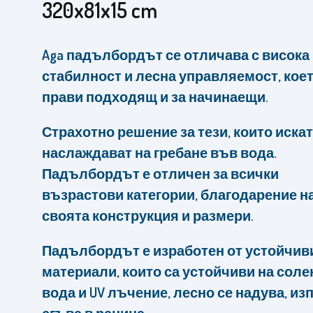
320x81x15 cm
Aga падълбордът се отличава с висока
стабилност и лесна управляемост, коет
прави подходящ и за начинаещи.
Страхотно решение за тези, които искат
наслаждават на гребане във вода.
Падълбордът е отличен за всички
възрастови категории, благодарение н
своята конструкция и размери.
Падълбордът е изработен от устойчив
материали, които са устойчиви на соле
вода и UV лъчение, лесно се надува, из