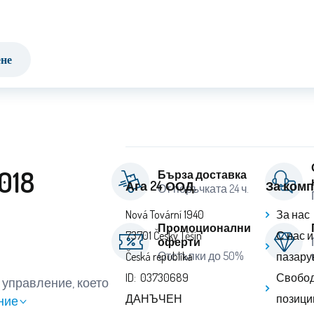
ене
018
Бърза доставка
Ага 24 ООД.
За ком
От поръчката 24 ч.
Nová Tovární 1940
За нас
Промоционални
73701 Český Těšín
С нас 
оферти
Отстъпки до 50%
Česká republika
пазару
ID: 03730689
Свобод
 управление, което
ДАНЪЧЕН
позици
ние