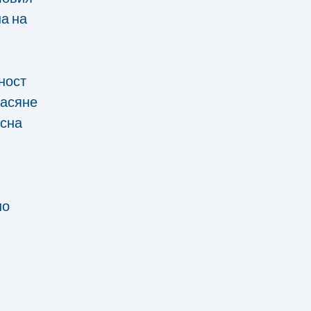
а на
ност
насяне
есна
но