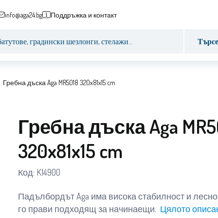
info@aga24.bg
Поддръжка и контакт
Търс
Гребна дъска Aga MR5018 320x81x15 cm
Гребна дъска Aga MR5
320x81x15 cm
Код:
K14900
Падълбордът Aga има висока стабилност и лесно
го прави подходящ за начинаещи.
Цялото описа