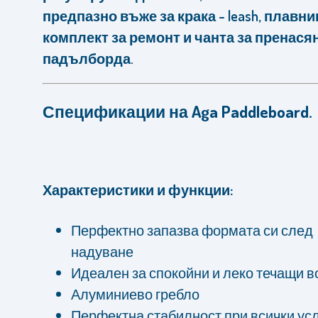
предпазно въже за крака - leash,
плавник
комплект за ремонт и чанта за пренася
падълборда.
Спецификации на Aga Paddleboard.
Характеристики и функции:
Перфектно запазва формата си след
надуване
Идеален за спокойни и леко течащи в
Алуминиево гребло
Перфектна стабилност при всички ус