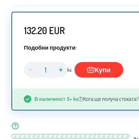
132.20
EUR
Подобни продукти:
Купи
ks
В наличност
5+
ks
Кога ще получа стоката? 10
За