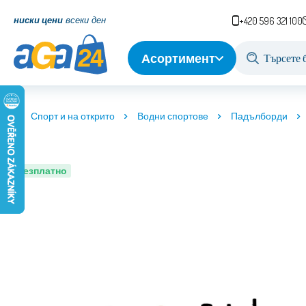
ниски цени
всеки ден
+420 596 321 100
Асортимент
Спорт и на открито
Водни спортове
Падълборди
Безплатно