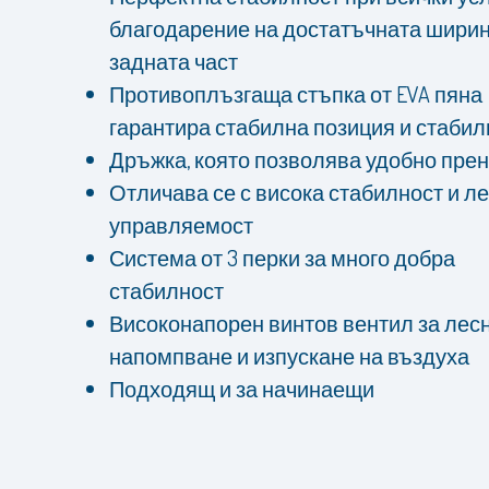
благодарение на достатъчната ширин
задната част
Противоплъзгаща стъпка от EVA пяна
гарантира стабилна позиция и стабил
Дръжка, която позволява
удобно пре
Отличава се с висока стабилност и л
управляемост
Система от 3 перки за много добра
стабилност
Високонапорен винтов вентил за лес
напомпване и изпускане на въздуха
Подходящ и за начинаещи