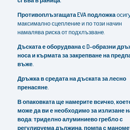
сгъва в раница.
Противоплъзгащата EVA подложка
осиг
максимално сцепление и по този начин
намалява риска от подхлъзване.
Дъската е оборудвана с D-образни дръ
носа и кърмата за закрепване на предп
въже.
Дръжка в средата на дъската за лесно
пренасяне.
В опаковката ще намерите всичко, коет
може да ви е необходимо за излизане н
вода: триделно алуминиево гребло с
регулируема дължина, помпа с маноме