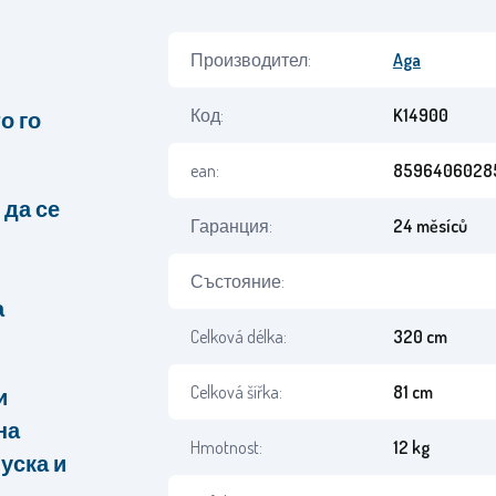
Производител:
Aga
Код:
K14900
о го
ean:
8596406028
 да се
Гаранция:
24 měsíců
Състояние:
а
Celková délka:
320 cm
Celková šířka:
81 cm
и
на
Hmotnost:
12 kg
пуска и