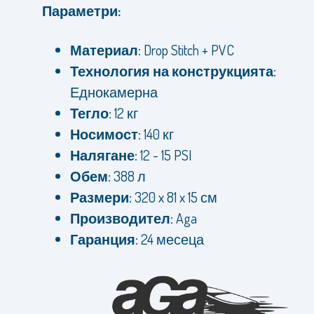
Параметри:
Материал:
Drop Stitch + PVC
Технология на конструкцията:
Еднокамерна
Тегло:
12 кг
Носимост:
140 кг
Налягане:
12 - 15 PSI
Обем:
388 л
Размери:
320 x 81 x 15 см
Производител:
Aga
Гаранция:
24 месеца