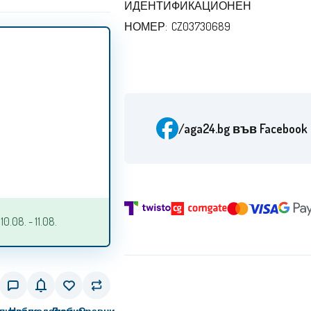
ИДЕНТИФИКАЦИОНЕН
НОМЕР: CZ03730689
/aga24.bg
във Facebook
.08. - 11.08.
питване
Наблюдавам
Любим
Сравни